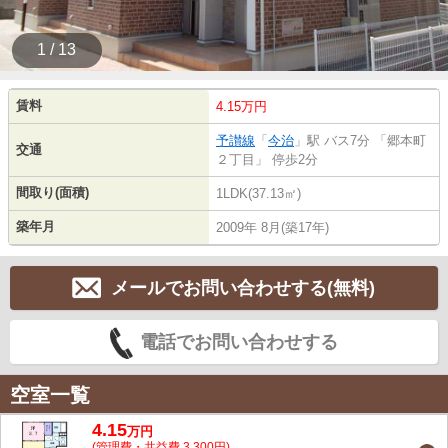
1 / 13
賃料
4.15万円
予讃線
「
今治
」駅 バス7分 「郷本町
交通
２丁目」 停歩2分
間取り(面積)
1LDK(37.13㎡)
築年月
2009年 8月(築17年)
メールでお問い合わせする(無料)
電話でお問い合わせする
空室一覧
4.15
万
円
(管理費・共益費 3,300円)