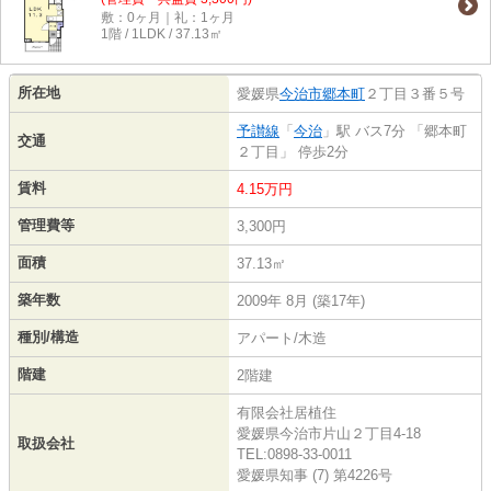
敷：0ヶ月｜礼：1ヶ月
1階 / 1LDK / 37.13㎡
所在地
愛媛県
今治市
郷本町
２丁目３番５号
予讃線
「
今治
」駅 バス7分 「郷本町
交通
２丁目」 停歩2分
賃料
4.15万円
管理費等
3,300円
面積
37.13㎡
築年数
2009年 8月 (築17年)
種別/構造
アパート/木造
階建
2階建
有限会社居植住
愛媛県今治市片山２丁目4-18
取扱会社
TEL:0898-33-0011
愛媛県知事 (7) 第4226号