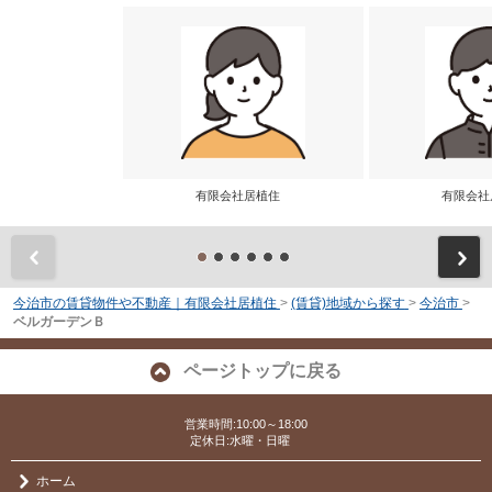
有限会社居植住
有限会
前
今治市の賃貸物件や不動産｜有限会社居植住
>
(賃貸)地域から探す
>
今治市
>
ベルガーデンＢ
ページトップに戻る
営業時間:10:00～18:00
定休日:水曜・日曜
ホーム