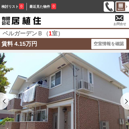
0
0
検討リスト
最近見た物件
お問合せ
ベルガーデンＢ（
1
室）
賃料
4.15万円
空室情報を確認