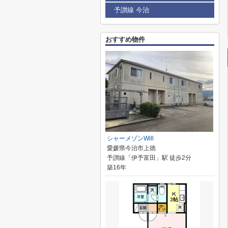
予讃線 今治
おすすめ物件
シャーメゾンWill
愛媛県今治市上徳
予讃線「伊予富田」駅 徒歩2分
築16年