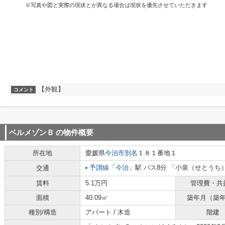
※写真や図と実際の現状とが異なる場合は現状を優先させていただきます
【外観】
コメント
ベルメゾンＢ
の物件概要
所在地
愛媛県
今治市
別名
１８１番地１
予讃線
「
今治
」駅 バス8分 「小泉（せとうち
交通
賃料
5.1万円
管理費・共
面積
40.09㎡
築年月（築
種別/構造
アパート / 木造
階建