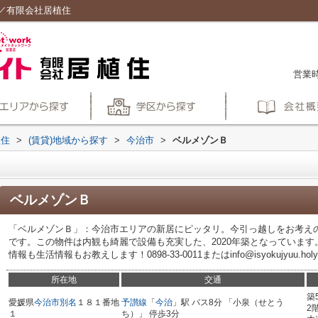
／有限会社居植住
営業時
植住
>
(賃貸)地域から探す
>
今治市
>
ベルメゾンＢ
ベルメゾンＢ
「ベルメゾンＢ」：今治市エリアの新居にピッタリ。今引っ越しをお考え
です。この物件は内観も綺麗で設備も充実した、2020年築となっていま
情報も生活情報もお教えします！0898-33-0011またはinfo@isyokujyuu
所在地
交通
築
愛媛県
今治市
別名
１８１番地
予讃線
「
今治
」駅 バス8分 「小泉（せとう
2
１
ち）」 停歩3分