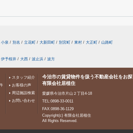
小泉
/
別名
/
立花町
/
大新田町
/
別宮町
/
東村
/
大正町
/
山路町
伊予桜井
/
大西
/
波止浜
/
波方
今治市の賃貸物件を扱う不動産会社をお探
スタッフ紹介
有限会社居植住
件
お客様の声
周辺施設検索
愛媛県今治市片山２丁目4-18
お問い合わせ
TEL:0898-33-0011
FAX:0898-36-1129
Copyright(c) 有限会社居植住
All Rights Reserved.