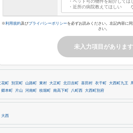
※
利用規約
及び
プライバシーポリシー
を必ずお読みください。左記内容に同
さい。
未入力項目がありま
立花町
別宮町
山路町
東村
大正町
北日吉町
喜田村
衣干町
大西町九王
郷本町
片山
河南町
枝堀町
南高下町
八町西
大西町別府
大西