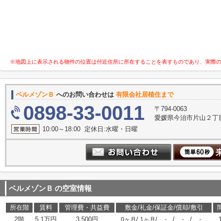
※地図上に表示される物件の位置は付近住所に所在することを表すものであり、実際
ベルメゾンＢ
へのお問い合わせは
有限会社居植住まで
0898-33-0011
〒794-0063
愛媛県今治市片山２丁目
10:00～18:00 定休日:水曜・日曜
ベルメゾンＢ
の空室情報
所在階
賃料
管理費・共益費
敷金/礼金/保証金/償却/敷引
2階
5.1万円
3,500円
/
/
/
/
0ヶ月
1ヶ月
-
-
-