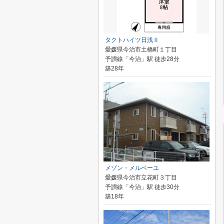
タクトハイツ日浅Ⅱ
愛媛県今治市土橋町１丁目
予讃線「今治」駅 徒歩28分
築28年
メゾン・メルベーユ
愛媛県今治市立花町３丁目
予讃線「今治」駅 徒歩30分
築18年