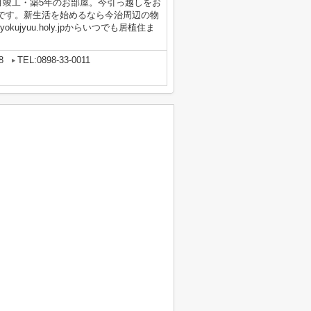
9月竣工・築5年のお部屋。今引っ越しをお
です。新生活を始めるなら今治周辺の物
yokujyuu.holy.jpからいつでも居植住ま
8
TEL:0898-33-0011