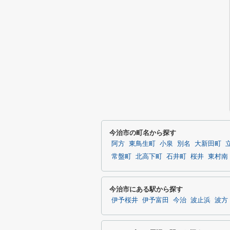
今治市の町名から探す
阿方
東鳥生町
小泉
別名
大新田町
常盤町
北高下町
石井町
桜井
東村南
今治市にある駅から探す
伊予桜井
伊予富田
今治
波止浜
波方