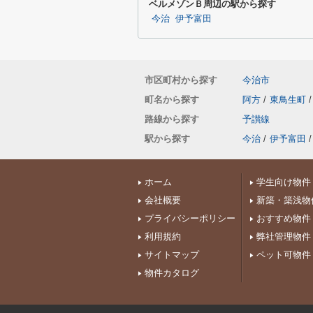
ベルメゾンＢ周辺の駅から探す
今治
伊予富田
市区町村から探す
今治市
町名から探す
阿方
/
東鳥生町
/
路線から探す
予讃線
駅から探す
今治
/
伊予富田
/
ホーム
学生向け物件
会社概要
新築・築浅物
プライバシーポリシー
おすすめ物件
利用規約
弊社管理物件
サイトマップ
ペット可物件
物件カタログ