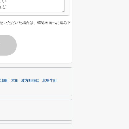
意いただいた場合は、確認画面へお進み下
す
馬越町
本町
波方町樋口
北鳥生町