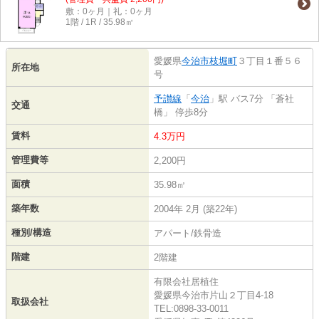
敷：0ヶ月｜礼：0ヶ月
1階 / 1R / 35.98㎡
愛媛県
今治市
枝堀町
３丁目１番５６
所在地
号
予讃線
「
今治
」駅 バス7分 「蒼社
交通
橋」 停歩8分
賃料
4.3万円
管理費等
2,200円
面積
35.98㎡
築年数
2004年 2月 (築22年)
種別/構造
アパート/鉄骨造
階建
2階建
有限会社居植住
愛媛県今治市片山２丁目4-18
取扱会社
TEL:0898-33-0011