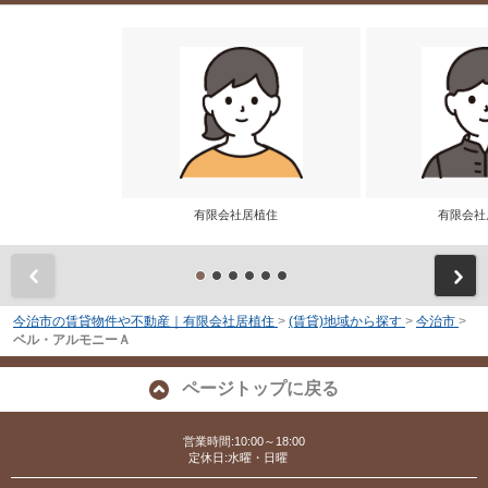
有限会社居植住
有限会
前
今治市の賃貸物件や不動産｜有限会社居植住
>
(賃貸)地域から探す
>
今治市
>
ベル・アルモニーＡ
ページトップに戻る
営業時間:10:00～18:00
定休日:水曜・日曜