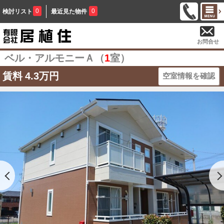
0
0
検討リスト
最近見た物件
お問合せ
ベル・アルモニーＡ（
1
室）
賃料
4.3万円
空室情報を確認