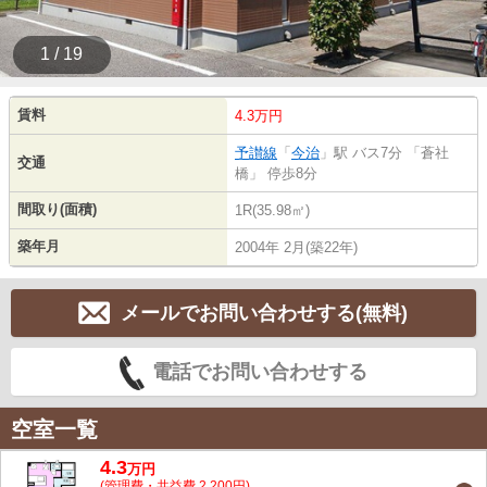
1 / 19
賃料
4.3万円
予讃線
「
今治
」駅 バス7分 「蒼社
交通
橋」 停歩8分
間取り(面積)
1R(35.98㎡)
築年月
2004年 2月(築22年)
メールでお問い合わせする(無料)
電話でお問い合わせする
空室一覧
4.3
万
円
(管理費・共益費 2,200円)