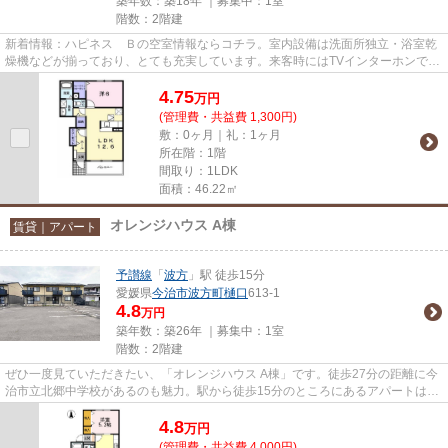
築年数：築18年 ｜募集中：
1室
階数：2階建
新着情報：ハピネス Ｂの空室情報ならコチラ。室内設備は洗面所独立・浴室乾
燥機などが揃っており、とても充実しています。来客時にはTVインターホンで訪
問者の顔を確認することがで...
4.75
万
円
(管理費・共益費 1,300円)
敷：0ヶ月｜礼：1ヶ月
所在階：1階
間取り：1LDK
面積：46.22㎡
オレンジハウス A棟
賃貸｜アパート
予讃線
「
波方
」駅 徒歩15分
愛媛県
今治市
波方町樋口
613-1
4.8
万円
築年数：築26年 ｜募集中：
1室
階数：2階建
ぜひ一度見ていただきたい、「オレンジハウス A棟」です。徒歩27分の距離に今
治市立北郷中学校があるのも魅力。駅から徒歩15分のところにあるアパートはい
かがでしょうか。最上階の物...
4.8
万
円
(管理費・共益費 4,000円)