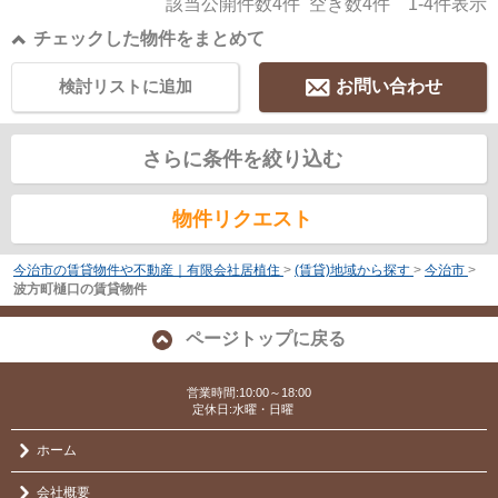
該当公開件数
4
件 空き数
4
件
1-4
件表示
チェックした物件をまとめて
検討リストに追加
お問い合わせ
さらに条件を絞り込む
物件リクエスト
今治市の賃貸物件や不動産｜有限会社居植住
>
(賃貸)地域から探す
>
今治市
>
波方町樋口の賃貸物件
ページトップに戻る
営業時間:10:00～18:00
定休日:水曜・日曜
ホーム
会社概要