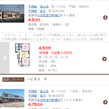
予讃線
「
波止浜
」駅 バス2分 「門樋」 停歩4分
予讃線
「
波方
」駅 徒歩19分
愛媛県
今治市
波方町樋口
甲４１番地
4.5
万円
築年数：築16年 ｜募集中：
1室
階数：2階建
「グランコ－ト Ａ」：今治市エリアの新居にピッタリ。知らない人が来た時で
も玄関を開ける必要がなくなるTVインターホンを備えております。5台分駐車場
に空きがあります。住みやすい...
4.5
万
円
(管理費・共益費 3,200円)
敷：0ヶ月｜礼：1ヶ月
所在階：1階
間取り：2DK
面積：44.70㎡
ハピネス Ｂ
賃貸｜アパート
予讃線
「
波止浜
」駅 バス1分 「一本松」 停歩3分
予讃線
「
波方
」駅 徒歩25分
愛媛県
今治市
波方町樋口
甲２２２４番地７
4.75
万円