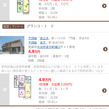
敷：0万円｜礼：0万円
所在階：2階
間取り：2LDK
面積：50.38㎡
グランコ－ト Ｃ
賃貸｜アパート
予讃線
「
波止浜
」駅 バス2分 「門樋」 停歩4分
予讃線
「
波方
」駅 徒歩19分
愛媛県
今治市
波方町樋口
甲４１番地
4.9
万円
築年数：築16年 ｜募集中：
1室
階数：2階建
室内設備は浴室乾燥機・洗面所独立などが揃っており、とても充実しています。
知らない来訪者が来てもインターホン越しに確認できるので防犯対策につながり
ます。賃料4.9万円が魅力の物...
4.9
万
円
(管理費・共益費 3,200円)
敷：0ヶ月｜礼：1ヶ月
所在階：2階
間取り：2LDK
面積：55.81㎡