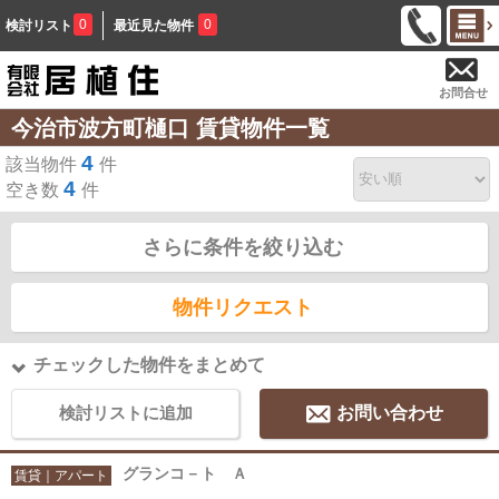
0
0
検討リスト
最近見た物件
お問合せ
今治市波方町樋口 賃貸物件一覧
4
該当物件
件
4
空き数
件
さらに条件を絞り込む
物件リクエスト
チェックした物件をまとめて
検討リストに追加
お問い合わせ
グランコ－ト Ａ
賃貸｜アパート