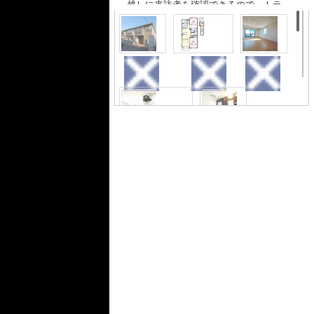
越しに来訪者を確認できるので、トラ
ブルを事前に回避しやすくなります。
転居先に住み心地も良いこちらの賃貸
物件。充実した新生活を過ごしましょ
う。駐輪場付きの物件です。エアコン
付きなので、室内の温度調整が簡単で
外観
間取り
内装
す。利便性の高い生活を送るなら今治
市がべストです！賃貸情報のことな
ら、居植住にinfo@isyokujyuu.holy.jpに
てご連絡下さい。
キッチン
浴室
内装
その他
収納
玄関
トイレ