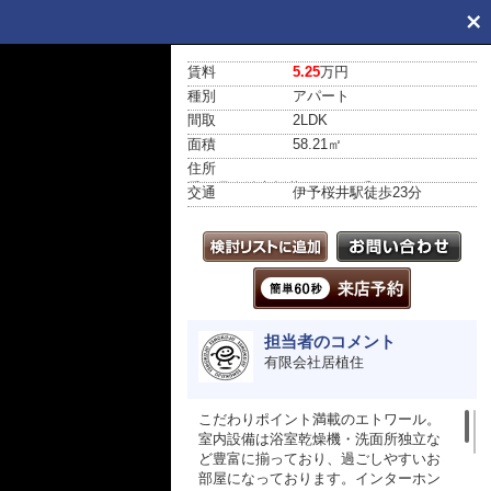
賃料
5.25
万円
種別
アパート
間取
2LDK
面積
58.21㎡
住所
愛媛県今治市桜井１丁目６番１５号
交通
伊予桜井駅
徒歩23分
担当者のコメント
有限会社居植住
こだわりポイント満載のエトワール。
室内設備は浴室乾燥機・洗面所独立な
ど豊富に揃っており、過ごしやすいお
部屋になっております。インターホン