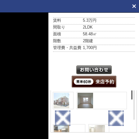
賃料
5.3万円
間取り
2LDK
面積
58.48㎡
階数
2階建
管理費・共益費
1,700円
外観
居間・リビング