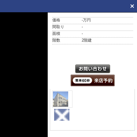
価格
-万円
間取り
-
面積
-
階数
2階建
外観