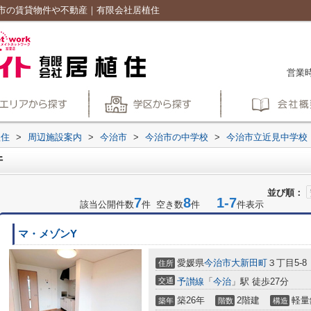
市の賃貸物件や不動産｜有限会社居植住
営業時
植住
>
周辺施設案内
>
今治市
>
今治市の中学校
>
今治市立近見中学校
件
並び順：
7
8
1-7
該当公開件数
件 空き数
件
件表示
マ・メゾンY
愛媛県
今治市
大新田町
３丁目5-8
住所
交通
予讃線
「
今治
」駅 徒歩27分
築26年
2階建
軽量
築年
階数
構造