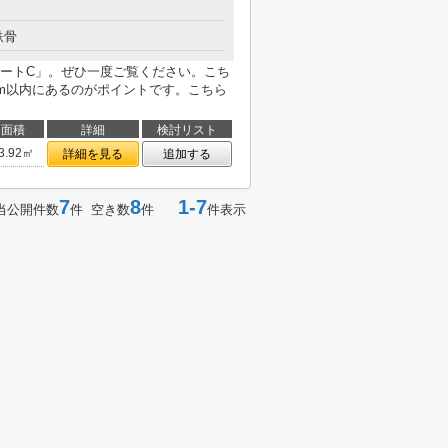
鉄骨
ートC」。ぜひ一度ご覧ください。こち
9m以内にあるのがポイントです。こちら
面積
詳細
検討リスト
3.92㎡
詳細を見る
追加する
7
8
1-7
当公開件数
件 空き数
件
件表示