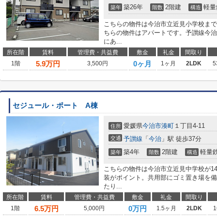
築26年
2階建
軽量
築年
階数
構造
こちらの物件は今治市立近見小学校まで1
ちらの物件はアパートです。予讃線今治
にあ...
所在階
賃料
管理費・共益費
敷金
礼金
間取り
5.9
万円
0ヶ月
1階
3,500円
1ヶ月
2LDK
5
セジュール・ポート A棟
愛媛県
今治市
湊町
１丁目4-11
住所
交通
予讃線
「
今治
」駅 徒歩37分
築4年
2階建
軽量
築年
階数
構造
こちらの物件は今治市立近見中学校が14
装がポイント。共用部にゴミ置き場を備
たり...
所在階
賃料
管理費・共益費
敷金
礼金
間取り
6.5
万円
0万円
1階
5,000円
1.5ヶ月
2LDK
1