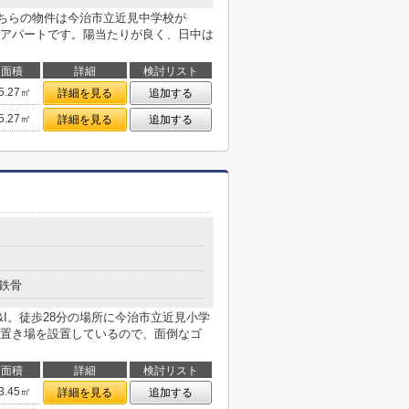
ちらの物件は今治市立近見中学校が
はアパートです。陽当たりが良く、日中は
面積
詳細
検討リスト
5.27㎡
詳細を見る
追加する
5.27㎡
詳細を見る
追加する
鉄骨
I。徒歩28分の場所に今治市立近見小学
置き場を設置しているので、面倒なゴ
面積
詳細
検討リスト
3.45㎡
詳細を見る
追加する