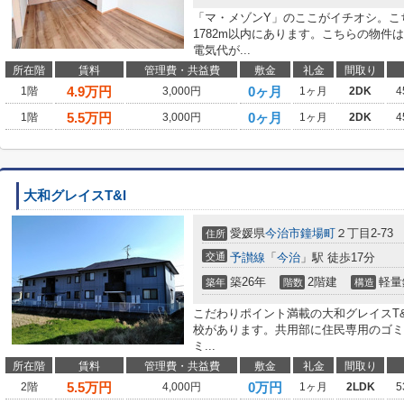
「マ・メゾンY」のここがイチオシ。こ
1782m以内にあります。こちらの物件
電気代が...
所在階
賃料
管理費・共益費
敷金
礼金
間取り
4.9
万円
0ヶ月
1階
3,000円
1ヶ月
2DK
4
5.5
万円
0ヶ月
1階
3,000円
1ヶ月
2DK
4
大和グレイスT&I
愛媛県
今治市
鐘場町
２丁目2-73
住所
交通
予讃線
「
今治
」駅 徒歩17分
築26年
2階建
軽量
築年
階数
構造
こだわりポイント満載の大和グレイスT&
校があります。共用部に住民専用のゴミ
ミ...
所在階
賃料
管理費・共益費
敷金
礼金
間取り
5.5
万円
0万円
2階
4,000円
1ヶ月
2LDK
5