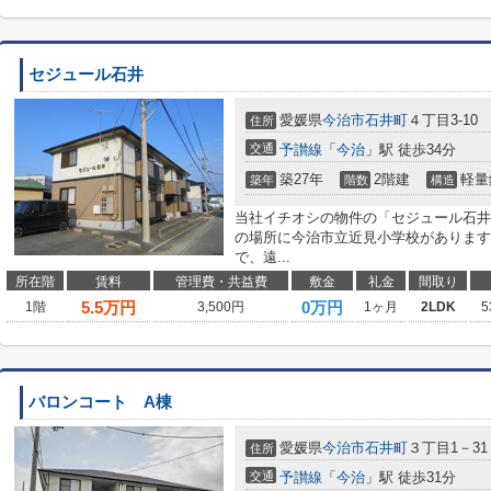
セジュール石井
愛媛県
今治市
石井町
４丁目3-10
住所
交通
予讃線
「
今治
」駅 徒歩34分
築27年
2階建
軽量
築年
階数
構造
当社イチオシの物件の「セジュール石井
の場所に今治市立近見小学校があります
で、遠...
所在階
賃料
管理費・共益費
敷金
礼金
間取り
5.5
万円
0万円
1階
3,500円
1ヶ月
2LDK
5
バロンコート A棟
愛媛県
今治市
石井町
３丁目1－31
住所
交通
予讃線
「
今治
」駅 徒歩31分