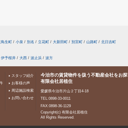
東鳥生町
/
小泉
/
別名
/
立花町
/
大新田町
/
別宮町
/
山路町
/
北日吉町
伊予桜井
/
大西
/
波止浜
/
波方
今治市の賃貸物件を扱う不動産会社をお探
スタッフ紹介
有限会社居植住
件
お客様の声
周辺施設検索
愛媛県今治市片山２丁目4-18
お問い合わせ
TEL:0898-33-0011
FAX:0898-36-1129
Copyright(c) 有限会社居植住
All Rights Reserved.