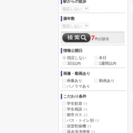
駅からの徒歩
築年数
7
件が該当
情報公開日
指定しない
本日
3日以内
1週間以内
画像・動画あり
画像あり
動画あり
パノラマあり
こだわり条件
学生歓迎
(-)
学生相談
(-)
都市ガス
(-)
バス・トイレ別
(-)
浴室乾燥機
(-)
温水洗浄便座
(-)