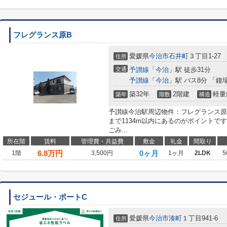
フレグランス原B
愛媛県
今治市
石井町
３丁目1-27
住所
交通
予讃線
「
今治
」駅 徒歩31分
予讃線
「
今治
」駅 バス8分 「鐘
築32年
2階建
軽量
築年
階数
構造
予讃線今治駅周辺物件：フレグランス原
まで1134m以内にあるのがポイントで
ごみ...
所在階
賃料
管理費・共益費
敷金
礼金
間取り
6.8
万円
0ヶ月
1階
3,500円
1ヶ月
2LDK
5
セジュール・ポートC
愛媛県
今治市
湊町
１丁目941-6
住所