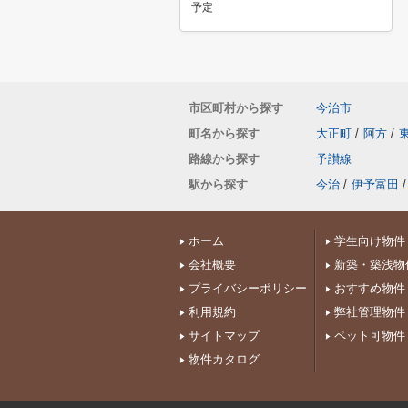
予定
市区町村から探す
今治市
町名から探す
大正町
/
阿方
/
路線から探す
予讃線
駅から探す
今治
/
伊予富田
/
ホーム
学生向け物件
会社概要
新築・築浅物
プライバシーポリシー
おすすめ物件
利用規約
弊社管理物件
サイトマップ
ペット可物件
物件カタログ