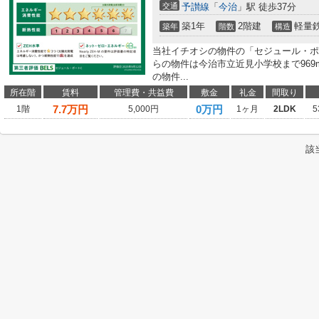
交通
予讃線
「
今治
」駅 徒歩37分
築1年
2階建
軽量
築年
階数
構造
当社イチオシの物件の「セジュール・ポ
らの物件は今治市立近見小学校まで96
の物件...
所在階
賃料
管理費・共益費
敷金
礼金
間取り
7.7
万円
0万円
1階
5,000円
1ヶ月
2LDK
5
該