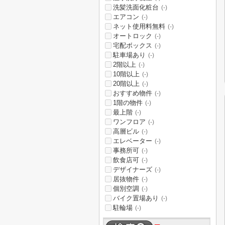
洗髪洗面化粧台
(-)
エアコン
(-)
ネット使用料無料
(-)
オートロック
(-)
宅配ボックス
(-)
駐車場あり
(-)
2階以上
(-)
10階以上
(-)
20階以上
(-)
おすすめ物件
(-)
1階の物件
(-)
最上階
(-)
ワンフロア
(-)
高層ビル
(-)
エレベーター
(-)
事務所可
(-)
飲食店可
(-)
デザイナーズ
(-)
居抜物件
(-)
個別空調
(-)
バイク置場あり
(-)
駐輪場
(-)