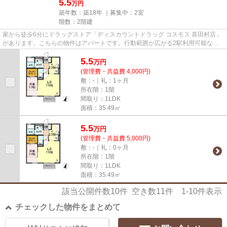
5.5
万円
築年数：築18年 ｜募集中：
2室
階数：2階建
家から徒歩6分にドラッグストア「ディスカウントドラッグ コスモス 喜田村店」
があります。こちらの物件はアパートです。行動範囲が広がる2駅利用可能な物
件です。陽当たりの良い物件...
5.5
万
円
(管理費・共益費 4,000円)
敷：-｜礼：1ヶ月
所在階：1階
間取り：1LDK
面積：35.49㎡
5.5
万
円
(管理費・共益費 5,000円)
敷：-｜礼：0ヶ月
所在階：1階
間取り：1LDK
面積：35.49㎡
該当公開件数
10
件 空き数
11
件
1-10
件表示
チェックした物件をまとめて