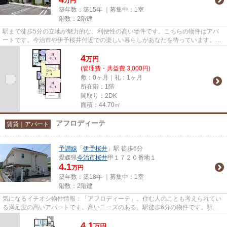
万円
築年数：築15年 ｜募集中：
1室
階数：2階建
駅まで徒歩5分の立地が魅力的な、利便性の高い物件です。こちらの物件はアパ
ートです。今治市や伊予桜井付近での楽しい暮らしがあなたを待っています。素
敵なお部屋を私達と一緒に見つ...
4
万
円
(管理費・共益費 3,000円)
敷：0ヶ月｜礼：1ヶ月
所在階：1階
間取り：2DK
面積：44.70㎡
アフロディーテ
賃貸｜アパート
予讃線
「
伊予桜井
」駅 徒歩6分
愛媛県
今治市
桜井
甲１７２０番地１
4.1
万円
築年数：築18年 ｜募集中：
1室
階数：2階建
気になるイチオシ物件情報：「アフロディーテ」。住む人のことも考えられてい
る満足度の高いアパートです。高いニーズのある、駅徒歩6分の物件です。駅周
辺の物件をお探しの方には、伊...
4.1
万
円