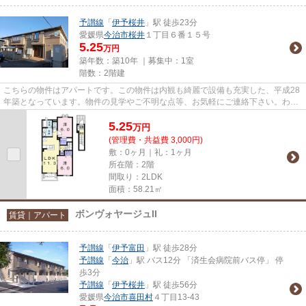
予讃線
「
伊予桜井
」駅 徒歩23分
愛媛県
今治市
桜井
１丁目６番１５号
5.25
万円
築年数：築10年 ｜募集中：
1室
階数：2階建
こちらの物件はアパートです。この物件は内観も綺麗で設備も充実した、平成28
年築となっています。物件の見学やご不明な点等、お気軽にご連絡下さい。わた
したちスタッフ一同、物件探...
5.25
万
円
(管理費・共益費 3,000円)
敷：0ヶ月｜礼：1ヶ月
所在階：2階
間取り：2LDK
面積：58.21㎡
ボンヴォヤージュII
賃貸｜アパート
予讃線
「
伊予富田
」駅 徒歩28分
予讃線
「
今治
」駅 バス12分 「済生会病院前バス停」 停
歩3分
予讃線
「
伊予桜井
」駅 徒歩56分
愛媛県
今治市
喜田村
４丁目13-43