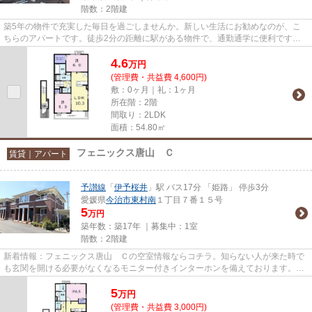
階数：2階建
築5年の物件で充実した毎日を過ごしませんか。新しい生活にお勧めなのが、こ
ちらのアパートです。徒歩2分の距離に駅がある物件で、通勤通学に便利です。
あなたにとって快適な物件を探...
4.6
万
円
(管理費・共益費 4,600円)
敷：0ヶ月｜礼：1ヶ月
所在階：2階
間取り：2LDK
面積：54.80㎡
フェニックス唐山 Ｃ
賃貸｜アパート
予讃線
「
伊予桜井
」駅 バス17分 「姫路」 停歩3分
愛媛県
今治市
東村南
１丁目７番１５号
5
万円
築年数：築17年 ｜募集中：
1室
階数：2階建
新着情報：フェニックス唐山 Ｃの空室情報ならコチラ。知らない人が来た時で
も玄関を開ける必要がなくなるモニター付きインターホンを備えております。室
内設備は浴室乾燥機・洗面所...
5
万
円
(管理費・共益費 3,000円)