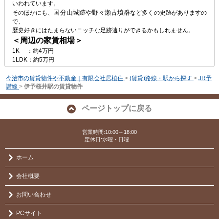
いわれています。
国分山城跡や野々瀬古墳群
そのほかにも、
など多くの史跡がありますの
で、
歴史好きにはたまらないニッチな足跡辿りができるかもしれません。
＜周辺の家賃相場＞
1K ：約4万円
1LDK：約5万円
今治市の賃貸物件や不動産｜有限会社居植住
>
(賃貸)路線・駅から探す
>
JR予
讃線
>
伊予桜井駅の賃貸物件
ページトップに戻る
営業時間:10:00～18:00
定休日:水曜・日曜
ホーム
会社概要
お問い合わせ
PCサイト