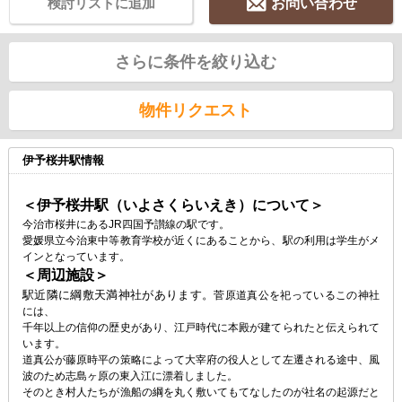
検討リストに追加
お問い合わせ
さらに条件を絞り込む
物件リクエスト
伊予桜井駅情報
＜伊予桜井駅（いよさくらいえき）について＞
今治市桜井にあるJR四国予讃線の駅です。
愛媛県立今治東中等教育学校が近くにあることから、駅の利用は学生がメ
インとなっています。
＜周辺施設＞
駅近隣に綱敷天満神社があります。
菅原道真公を祀っているこの神社
には、
千年以上の信仰の歴史があり、江戸時代に本殿が建てられたと伝えられて
います。
道真公が藤原時平の策略によって大宰府の役人として左遷される途中、風
波のため志島ヶ原の東入江に漂着しました。
そのとき村人たちが漁船の綱を丸く敷いてもてなしたのが社名の起源だと