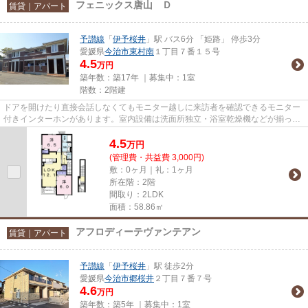
フェニックス唐山 Ｄ
賃貸｜アパート
予讃線
「
伊予桜井
」駅 バス6分 「姫路」 停歩3分
愛媛県
今治市
東村南
１丁目７番１５号
4.5
万円
築年数：築17年 ｜募集中：
1室
階数：2階建
ドアを開けたり直接会話しなくてもモニター越しに来訪者を確認できるモニター
付きインターホンがあります。室内設備は洗面所独立・浴室乾燥機などが揃って
いるので、快適に過ごしやす...
4.5
万
円
(管理費・共益費 3,000円)
敷：0ヶ月｜礼：1ヶ月
所在階：2階
間取り：2LDK
面積：58.86㎡
アフロディーテヴァンテアン
賃貸｜アパート
予讃線
「
伊予桜井
」駅 徒歩2分
愛媛県
今治市
郷桜井
２丁目７番７号
4.6
万円
築年数：築5年 ｜募集中：
1室