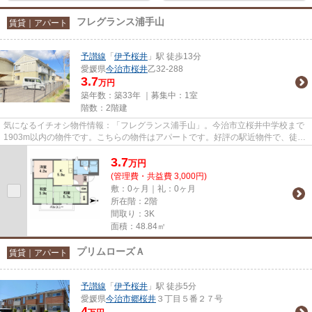
フレグランス浦手山
賃貸｜アパート
予讃線
「
伊予桜井
」駅 徒歩13分
愛媛県
今治市
桜井
乙32-288
3.7
万円
築年数：築33年 ｜募集中：
1室
階数：2階建
気になるイチオシ物件情報：「フレグランス浦手山」。今治市立桜井中学校まで
1903m以内の物件です。こちらの物件はアパートです。好評の駅近物件で、徒歩
13分でのアクセスが可能です。...
3.7
万
円
(管理費・共益費 3,000円)
敷：0ヶ月｜礼：0ヶ月
所在階：2階
間取り：3K
面積：48.84㎡
プリムローズＡ
賃貸｜アパート
予讃線
「
伊予桜井
」駅 徒歩5分
愛媛県
今治市
郷桜井
３丁目５番２７号
4