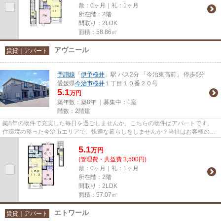
敷：0ヶ月｜礼：1ヶ月
所在階：2階
間取り：2LDK
面積：58.86㎡
アヴニール
賃貸｜アパート
予讃線
「
伊予桜井
」駅 バス2分 「今治東高前」 停歩6分
愛媛県
今治市
桜井
１丁目１０番２０号
5.1
万円
築年数：築8年 ｜募集中：
1室
階数：2階建
築8年の物件で充実した毎日を過ごしませんか。こちらの物件はアパートです。
住環境の整った今治市エリアで、快適な暮らしをしませんか？当社はお客様のご
希望にお応えし、ライフスタイ...
5.1
万
円
(管理費・共益費 3,500円)
敷：0ヶ月｜礼：1ヶ月
所在階：2階
間取り：2LDK
面積：57.07㎡
エトワール
賃貸｜アパート