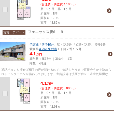
(管理費・共益費 4,100円)
敷：0ヶ月｜礼：1ヶ月
所在階：1階
間取り：2DK
面積：43.86㎡
フェニックス唐山 Ｂ
賃貸｜アパート
予讃線
「
伊予桜井
」駅 バス6分 「姫路バス停」 停歩3分
愛媛県
今治市
東村南
１丁目７番１５号
4.1
万円
築年数：築17年 ｜募集中：
1室
階数：2階建
通話ボタンを押せば相手の声が聞けるので、会話したうえで直接会うかを決めら
れるインターホンが備わっております。室内設備は洗面所独立・浴室乾燥機など
充実した設備を備え付けてい...
4.1
万
円
(管理費・共益費 3,000円)
敷：0ヶ月｜礼：1ヶ月
所在階：1階
間取り：2DK
面積：42.98㎡