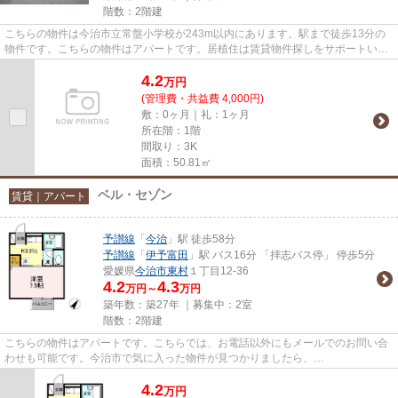
階数：2階建
こちらの物件は今治市立常盤小学校が243m以内にあります。駅まで徒歩13分の
物件です。こちらの物件はアパートです。居植住は賃貸物件探しをサポートいた
します。予讃線今治周辺の不動...
4.2
万
円
(管理費・共益費 4,000円)
敷：0ヶ月｜礼：1ヶ月
所在階：1階
間取り：3K
面積：50.81㎡
ベル・セゾン
賃貸｜アパート
予讃線
「
今治
」駅 徒歩58分
予讃線
「
伊予富田
」駅 バス16分 「拝志バス停」 停歩5分
愛媛県
今治市
東村
１丁目12-36
4.2
4.3
万円～
万円
築年数：築27年 ｜募集中：
2室
階数：2階建
こちらの物件はアパートです。こちらでは、お電話以外にもメールでのお問い合
わせも可能です。今治市で気に入った物件が見つかりましたら、
info@isyokujyuu.holy.jp宛までお問い合わせ...
4.2
万
円