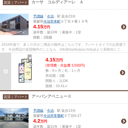
カーサ コルディアーレ Ａ
賃貸｜アパート
予讃線
「
今治
」駅 徒歩23分
愛媛県
今治市
本町
６丁目４番１９号
4.15
万円
築年数：築10年 ｜募集中：
1室
階数：2階建
2016年築で、多くの方がご満足の物件はこちらです。アパートタイプのお部屋で
す。今治周辺の賃貸物件のことなら、info@isyokujyuu.holy.jpより居植住にご連
絡下さい。多種多様な物件を...
4.15
万
円
(管理費・共益費 3,500円)
敷：0ヶ月｜礼：1ヶ月
所在階：1階
間取り：1LDK
面積：33.41㎡
アーバンアベニューⅡ
賃貸｜アパート
予讃線
「
今治
」駅 徒歩13分
愛媛県
今治市
常盤町
６丁目6-27
4.2
万円
築年数：築31年 ｜募集中：
1室