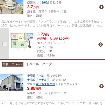
愛媛県
今治市
桜井
乙32-288
3.7
万円
築年数：築33年 ｜募集中：
1室
階数：2階建
気になるイチオシ物件情報：「フレグランス浦手山」。今治市立桜井中学校まで
1903m以内の物件です。こちらの物件はアパートです。好評の駅近物件で、徒歩
13分でのアクセスが可能です。...
3.7
万
円
(管理費・共益費 3,000円)
敷：0ヶ月｜礼：0ヶ月
所在階：2階
間取り：3K
面積：48.84㎡
イベール パーク
賃貸｜アパート
予讃線
「
今治
」駅 徒歩33分
予讃線
「
伊予富田
」駅 徒歩35分
愛媛県
今治市
東鳥生町
２丁目２番４７号
3.85
万円
築年数：築18年 ｜募集中：
1室
階数：2階建
今引っ越しをお考えの方におすすめなのが、こちらのアパートです。引っ越しを