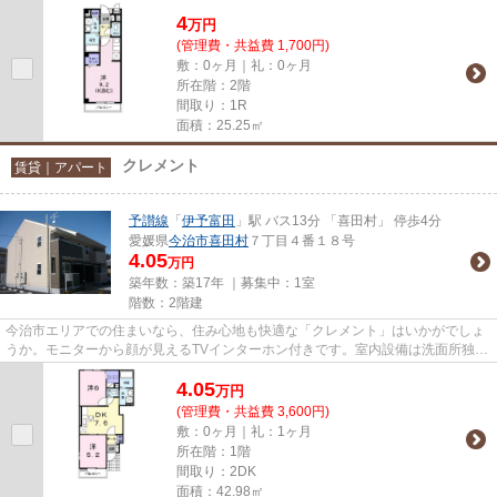
えるときにもお使いいただけ...
4
万
円
(管理費・共益費 1,700円)
敷：0ヶ月｜礼：0ヶ月
所在階：2階
間取り：1R
面積：25.25㎡
クレメント
賃貸｜アパート
予讃線
「
伊予富田
」駅 バス13分 「喜田村」 停歩4分
愛媛県
今治市
喜田村
７丁目４番１８号
4.05
万円
築年数：築17年 ｜募集中：
1室
階数：2階建
今治市エリアでの住まいなら、住み心地も快適な「クレメント」はいかがでしょ
うか。モニターから顔が見えるTVインターホン付きです。室内設備は洗面所独
立・浴室乾燥機などが揃ってお...
4.05
万
円
(管理費・共益費 3,600円)
敷：0ヶ月｜礼：1ヶ月
所在階：1階
間取り：2DK
面積：42.98㎡