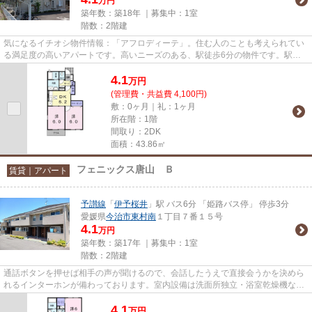
万円
築年数：築18年 ｜募集中：
1室
階数：2階建
気になるイチオシ物件情報：「アフロディーテ」。住む人のことも考えられてい
る満足度の高いアパートです。高いニーズのある、駅徒歩6分の物件です。駅周
辺の物件をお探しの方には、伊...
4.1
万
円
(管理費・共益費 4,100円)
敷：0ヶ月｜礼：1ヶ月
所在階：1階
間取り：2DK
面積：43.86㎡
フェニックス唐山 Ｂ
賃貸｜アパート
予讃線
「
伊予桜井
」駅 バス6分 「姫路バス停」 停歩3分
愛媛県
今治市
東村南
１丁目７番１５号
4.1
万円
築年数：築17年 ｜募集中：
1室
階数：2階建
通話ボタンを押せば相手の声が聞けるので、会話したうえで直接会うかを決めら
れるインターホンが備わっております。室内設備は洗面所独立・浴室乾燥機など
充実した設備を備え付けてい...
4.1
万
円