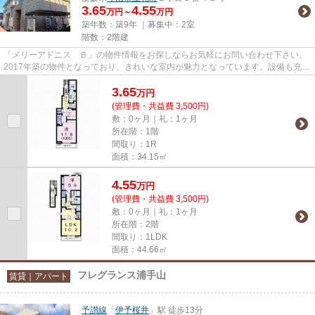
3.65
4.55
万円～
万円
築年数：築9年 ｜募集中：
2室
階数：2階建
「メリーアドニス Ｂ」の物件情報をお探しならお気軽にお問い合わせ下さい。
2017年築の物件となっており、きれいな室内が魅力となっています。設備も充実
していて住みやすい、魅力が...
3.65
万
円
(管理費・共益費 3,500円)
敷：0ヶ月｜礼：1ヶ月
所在階：1階
間取り：1R
面積：34.15㎡
4.55
万
円
(管理費・共益費 3,500円)
敷：0ヶ月｜礼：1ヶ月
所在階：2階
間取り：1LDK
面積：44.66㎡
フレグランス浦手山
賃貸｜アパート
予讃線
「
伊予桜井
」駅 徒歩13分