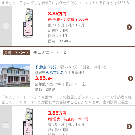
するなら、住まい探しは居植住にお任せください！エリアや条件などを0898-33-
0011からお伝えいただければ...
3.85
万
円
(管理費・共益費 3,500円)
敷：0ヶ月｜礼：1ヶ月
所在階：1階
間取り：1R
面積：32.90㎡
キュアコ－ト ２
賃貸｜アパート
予讃線
「
今治
」駅 バス7分 「別名」 停歩2分
愛媛県
今治市
別名
２１５番地１
3.85
万円
築年数：築17年 ｜募集中：
1室
階数：2階建
「キュアコ－ト ２」：今治市エリアの新居にピッタリ。モニターで来訪者を確
認して、インターホンで対面せずに会話することができます。室内設備は浴室乾
燥機・洗面所独立など充実し...
3.85
万
円
(管理費・共益費 3,500円)
敷：0ヶ月｜礼：1ヶ月
所在階：1階