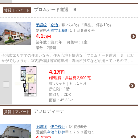
プロムナード道辺 Ｂ
賃貸｜アパート
予讃線
「
今治
」駅 バス8分 「鳥生」 停歩10分
愛媛県
今治市
土橋町
１丁目９番６号
4.1
万円
築年数：築15年 ｜募集中：
1室
階数：2階建
今治市エリアでの住まいなら、住み心地も快適な「プロムナード道辺 Ｂ」はい
かがでしょうか。室内設備は浴室乾燥機・洗面所独立などが揃っているので、快
適に過ごしやすいお部屋にな...
4.1
万
円
(管理費・共益費 2,900円)
敷：0ヶ月｜礼：1ヶ月
所在階：1階
間取り：2DK
面積：45.33㎡
アフロディーテ
賃貸｜アパート
予讃線
「
伊予桜井
」駅 徒歩6分
愛媛県
今治市
桜井
甲１７２０番地１
4.1