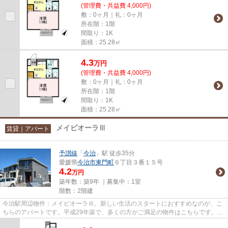
(管理費・共益費 4,000円)
敷：0ヶ月｜礼：0ヶ月
所在階：1階
間取り：1K
面積：25.28㎡
4.3
万
円
(管理費・共益費 4,000円)
敷：0ヶ月｜礼：0ヶ月
所在階：1階
間取り：1K
面積：25.28㎡
メイビオーラⅢ
賃貸｜アパート
予讃線
「
今治
」駅 徒歩35分
愛媛県
今治市
東門町
６丁目３番１５号
4.2
万円
築年数：築9年 ｜募集中：
1室
階数：2階建
今治駅周辺物件：メイビオーラⅢ。新しい生活のスタートにおすすめなのが、こ
ちらのアパートです。平成29年築で、多くの方がご満足の物件はこちらです。今
治周辺であなたにとってより良...