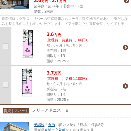
3.6
3.7
万円～
万円
築年数：築24年 ｜募集中：
2室
階数：2階建
新着情報：グラス リバーの空室情報ならコチラ。独立洗面所があり、身だしな
みを整えるのにもお使いいただけます。ドアを開けたり直接会話しなくてもモニ
ター越しに来訪者を確認でき...
3.6
万
円
(管理費・共益費 1,100円)
敷：0ヶ月｜礼：0ヶ月
所在階：1階
間取り：1R
面積：25.25㎡
3.7
万
円
(管理費・共益費 1,100円)
敷：0ヶ月｜礼：0ヶ月
所在階：2階
間取り：1R
面積：25.25㎡
メリーアドニス Ｂ
賃貸｜アパート
予讃線
「
今治
」駅 バス8分 「郷橋」 停歩8分
愛媛県
今治市
立花町
２丁目９番４１号