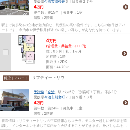
愛媛県
今治市
郷桜井
３丁目５番２７号
4
万円
築年数：築15年 ｜募集中：
1室
階数：2階建
駅まで徒歩5分の立地が魅力的な、利便性の高い物件です。こちらの物件はアパ
ートです。今治市や伊予桜井付近での楽しい暮らしがあなたを待っています。素
敵なお部屋を私達と一緒に見つ...
4
万
円
(管理費・共益費 3,000円)
敷：0ヶ月｜礼：1ヶ月
所在階：1階
間取り：2DK
面積：44.70㎡
リフティートリウ
賃貸｜アパート
予讃線
「
今治
」駅 バス5分 「別宮町７丁目」 停歩2分
愛媛県
今治市
別宮町
７丁目２番７６号
4
万円
築年数：築24年 ｜募集中：
1室
階数：2階建
新着情報：リフティートリウの空室情報ならコチラ。モニター越しに来訪者を確
認し、インターホンを通じて室内から会話することができます。身だしなみを整