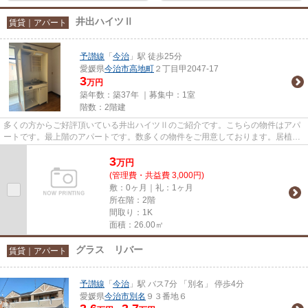
井出ハイツⅡ
賃貸｜アパート
予讃線
「
今治
」駅 徒歩25分
愛媛県
今治市
高地町
２丁目甲2047-17
3
万円
築年数：築37年 ｜募集中：
1室
階数：2階建
多くの方からご好評頂いている井出ハイツⅡのご紹介です。こちらの物件はアパ
ートです。最上階のアパートです。数多くの物件をご用意しております。居植住
は、お客様にとって有益な情報...
3
万
円
(管理費・共益費 3,000円)
敷：0ヶ月｜礼：1ヶ月
所在階：2階
間取り：1K
面積：26.00㎡
グラス リバー
賃貸｜アパート
予讃線
「
今治
」駅 バス7分 「別名」 停歩4分
愛媛県
今治市
別名
９３番地６