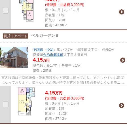
(管理費・共益費 3,000円)
敷：0ヶ月｜礼：1ヶ月
所在階：1階
間取り：2DK
面積：42.98㎡
ベルガーデンＢ
賃貸｜アパート
予讃線
「
今治
」駅 バス7分 「郷本町２丁目」 停歩2分
愛媛県
今治市
郷本町
２丁目３番５号
4.15
万円
築年数：築17年 ｜募集中：
1室
階数：2階建
室内設備は浴室乾燥機・洗面所独立など豊富に揃っており、過ごしやすいお部屋
になっております。知らない人が来た時でも玄関を開ける必要がなくなるモニタ
ー付きインターホンがありま...
4.15
万
円
(管理費・共益費 3,300円)
敷：0ヶ月｜礼：1ヶ月
所在階：1階
間取り：1LDK
面積：37.13㎡