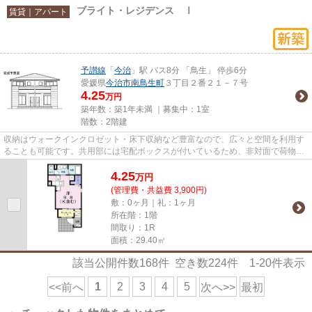
ブライト・レジデンス Ⅰ
賃貸｜アパート
予讃線
「
今治
」駅 バス8分 「鳥生」 停歩6分
愛媛県
今治市
南鳥生町
３丁目２番２１－７号
4.25
万円
築年数：築1年未満 ｜募集中：
1室
階数：2階建
収納はウォークインクロゼット・床下収納など豊富なので、広々と空間を利用す
ることも可能です。共用部には宅配ボックスが付いているため、非対面で荷物を
受け取れます。新築の物件を...
4.25
万
円
(管理費・共益費 3,900円)
敷：0ヶ月｜礼：1ヶ月
所在階：1階
間取り：1R
面積：29.40㎡
該当公開件数
168
件 空き数
224
件
1-20
件表示
1
2
3
4
5
<<前へ
次へ>>
最初