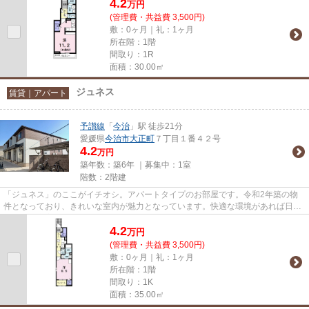
4.2
万
円
(管理費・共益費 3,500円)
敷：0ヶ月｜礼：1ヶ月
所在階：1階
間取り：1R
面積：30.00㎡
ジュネス
賃貸｜アパート
予讃線
「
今治
」駅 徒歩21分
愛媛県
今治市
大正町
７丁目１番４２号
4.2
万円
築年数：築6年 ｜募集中：
1室
階数：2階建
「ジュネス」のここがイチオシ。アパートタイプのお部屋です。令和2年築の物
件となっており、きれいな室内が魅力となっています。快適な環境があれば日々
の生活も充実してきます。当社...
4.2
万
円
(管理費・共益費 3,500円)
敷：0ヶ月｜礼：1ヶ月
所在階：1階
間取り：1K
面積：35.00㎡