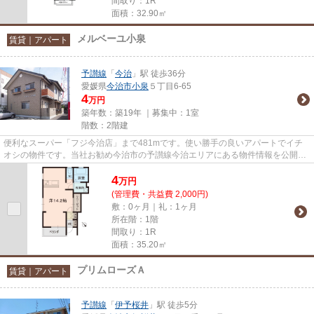
間取り：1R
面積：32.90㎡
メルベーユ小泉
賃貸｜アパート
予讃線
「
今治
」駅 徒歩36分
愛媛県
今治市
小泉
５丁目6-65
4
万円
築年数：築19年 ｜募集中：
1室
階数：2階建
便利なスーパー「フジ今治店」まで481mです。使い勝手の良いアパートでイチ
オシの物件です。当社お勧め今治市の予讃線今治エリアにある物件情報を公開中
です。気になる方は0898-33-001...
4
万
円
(管理費・共益費 2,000円)
敷：0ヶ月｜礼：1ヶ月
所在階：1階
間取り：1R
面積：35.20㎡
プリムローズＡ
賃貸｜アパート
予讃線
「
伊予桜井
」駅 徒歩5分