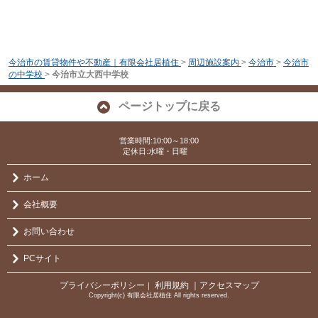
今治市の賃貸物件や不動産｜有限会社居植住
>
周辺施設案内
>
今治市
>
今治市
の中学校
>
今治市立大西中学校
ページトップに戻る
営業時間:10:00～18:00
定休日:水曜・日曜
ホーム
会社概要
お問い合わせ
PCサイト
プライバシーポリシー
利用規約
｜アクセスマップ
｜
Copyright(c) 有限会社居植住 All rights reserved.