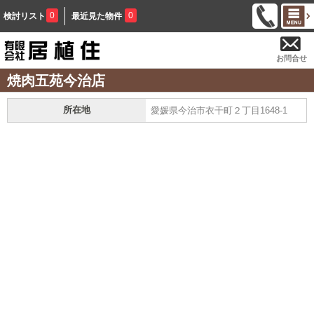
0
0
検討リスト
最近見た物件
お問合せ
焼肉五苑今治店
所在地
愛媛県今治市衣干町２丁目1648-1