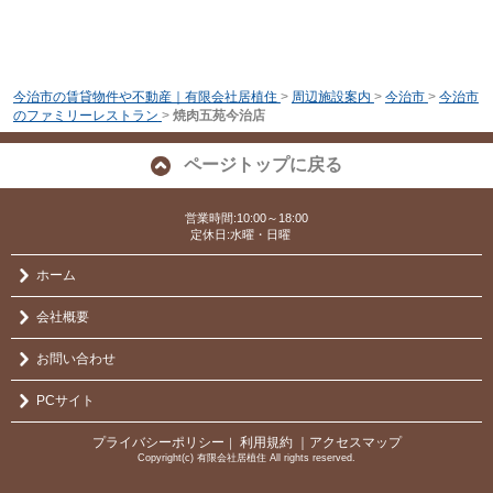
今治市の賃貸物件や不動産｜有限会社居植住
>
周辺施設案内
>
今治市
>
今治市
のファミリーレストラン
>
焼肉五苑今治店
ページトップに戻る
営業時間:10:00～18:00
定休日:水曜・日曜
ホーム
会社概要
お問い合わせ
PCサイト
プライバシーポリシー
利用規約
｜アクセスマップ
｜
Copyright(c) 有限会社居植住 All rights reserved.