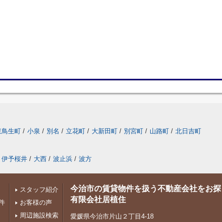
東鳥生町
/
小泉
/
別名
/
立花町
/
大新田町
/
別宮町
/
山路町
/
北日吉町
伊予桜井
/
大西
/
波止浜
/
波方
今治市の賃貸物件を扱う不動産会社をお探
スタッフ紹介
有限会社居植住
件
お客様の声
周辺施設検索
愛媛県今治市片山２丁目4-18