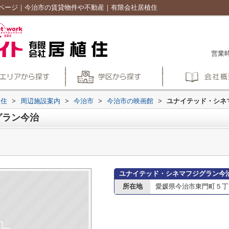
ページ｜今治市の賃貸物件や不動産｜有限会社居植住
営業時
植住
>
周辺施設案内
>
今治市
>
今治市の映画館
>
ユナイテッド・シネ
グラン今治
ユナイテッド・シネマフジグラン今
所在地
愛媛県今治市東門町５丁目