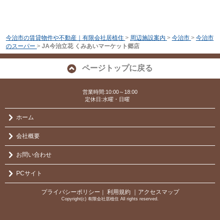
今治市の賃貸物件や不動産｜有限会社居植住
>
周辺施設案内
>
今治市
>
今治市
のスーパー
>
JA今治立花 くみあいマーケット郷店
ページトップに戻る
営業時間:10:00～18:00
定休日:水曜・日曜
ホーム
会社概要
お問い合わせ
PCサイト
プライバシーポリシー
利用規約
｜アクセスマップ
｜
Copyright(c) 有限会社居植住 All rights reserved.