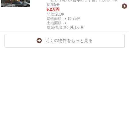
「せとうちバス郷本町１丁目」バス停下車
徒歩5分
6.2万円
間取:
2LDK
建物面積:
- / 19.75坪
土地面積:
- / -
敷金/礼金:
0ヶ月/1ヶ月
近くの物件をもっと見る