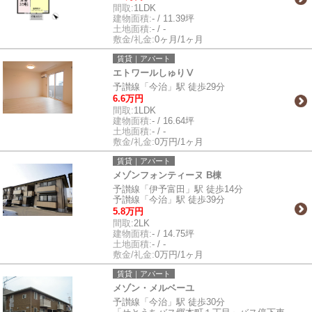
間取:
1LDK
建物面積:
- / 11.39坪
土地面積:
- / -
敷金/礼金:
0ヶ月/1ヶ月
賃貸｜アパート
エトワールしゅりⅤ
予讃線「今治」駅 徒歩29分
6.6万円
間取:
1LDK
建物面積:
- / 16.64坪
土地面積:
- / -
敷金/礼金:
0万円/1ヶ月
賃貸｜アパート
メゾンフォンティーヌ B棟
予讃線「伊予富田」駅 徒歩14分
予讃線「今治」駅 徒歩39分
5.8万円
間取:
2LK
建物面積:
- / 14.75坪
土地面積:
- / -
敷金/礼金:
0万円/1ヶ月
賃貸｜アパート
メゾン・メルベーユ
予讃線「今治」駅 徒歩30分