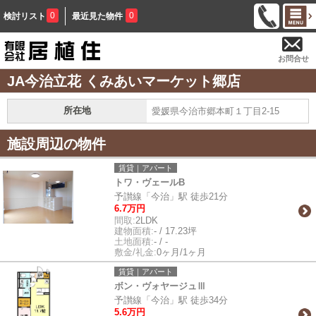
0
0
検討リスト
最近見た物件
お問合せ
JA今治立花 くみあいマーケット郷店
所在地
愛媛県今治市郷本町１丁目2-15
施設周辺の物件
賃貸｜アパート
トワ・ヴェールB
予讃線「今治」駅 徒歩21分
6.7万円
間取:
2LDK
建物面積:
- / 17.23坪
土地面積:
- / -
敷金/礼金:
0ヶ月/1ヶ月
賃貸｜アパート
ボン・ヴォヤージュⅢ
予讃線「今治」駅 徒歩34分
5.6万円