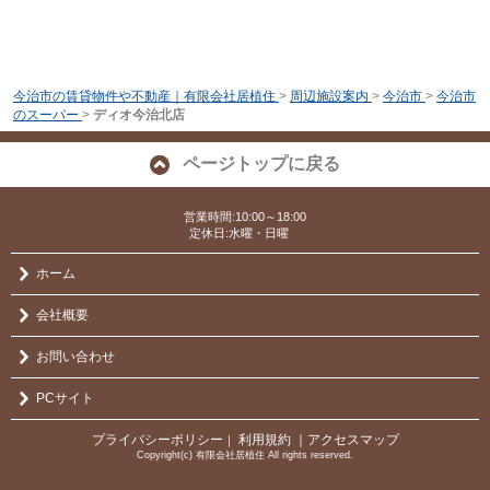
今治市の賃貸物件や不動産｜有限会社居植住
>
周辺施設案内
>
今治市
>
今治市
のスーパー
>
ディオ今治北店
ページトップに戻る
営業時間:10:00～18:00
定休日:水曜・日曜
ホーム
会社概要
お問い合わせ
PCサイト
プライバシーポリシー
利用規約
｜アクセスマップ
｜
Copyright(c) 有限会社居植住 All rights reserved.