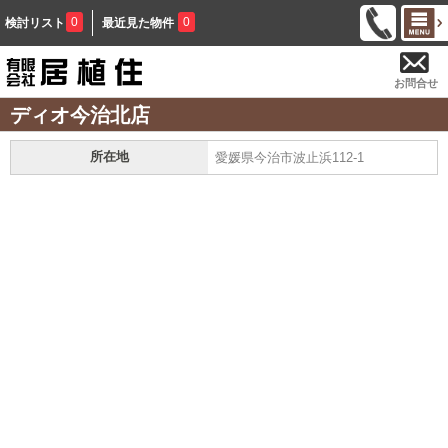
0
0
検討リスト
最近見た物件
お問合せ
ディオ今治北店
所在地
愛媛県今治市波止浜112-1