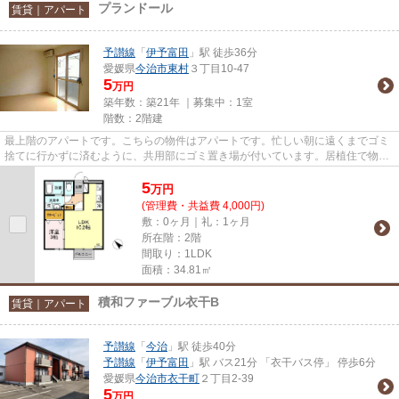
プランドール
賃貸｜アパート
予讃線
「
伊予富田
」駅 徒歩36分
愛媛県
今治市
東村
３丁目10-47
5
万円
築年数：築21年 ｜募集中：
1室
階数：2階建
最上階のアパートです。こちらの物件はアパートです。忙しい朝に遠くまでゴミ
捨てに行かずに済むように、共用部にゴミ置き場が付いています。居植住で物件
選びをするなら、予讃線伊予...
5
万
円
(管理費・共益費 4,000円)
敷：0ヶ月｜礼：1ヶ月
所在階：2階
間取り：1LDK
面積：34.81㎡
積和ファーブル衣干B
賃貸｜アパート
予讃線
「
今治
」駅 徒歩40分
予讃線
「
伊予富田
」駅 バス21分 「衣干バス停」 停歩6分
愛媛県
今治市
衣干町
２丁目2-39
5
万円