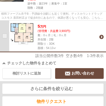
築年数：築23年 ｜募集中：
1室
階数：2階建
積和ファーブル衣干B：予讃線今治駅にも近くて便利。ディスカウントドラッグ
コスモス 喜田村店まで徒歩6分にあるので、体調が悪くなっても安心。こちらの
物件はアパートです。清潔な...
5
万
円
(管理費・共益費 3,900円)
敷：0ヶ月｜礼：0ヶ月
所在階：2階
間取り：3DK
面積：54.13㎡
該当公開件数
3
件 空き数
4
件
1-3
件表示
チェックした物件をまとめて
検討リストに追加
お問い合わせ
さらに条件を絞り込む
物件リクエスト