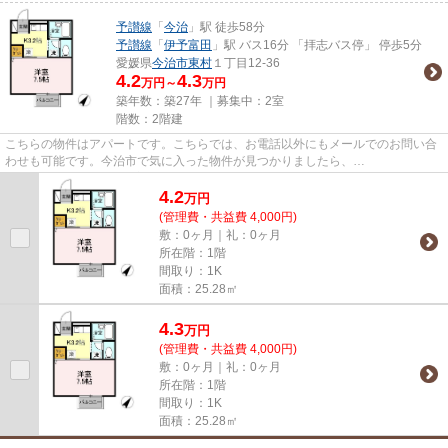
予讃線
「
今治
」駅 徒歩58分
予讃線
「
伊予富田
」駅 バス16分 「拝志バス停」 停歩5分
愛媛県
今治市
東村
１丁目12-36
4.2
4.3
万円～
万円
築年数：築27年 ｜募集中：
2室
階数：2階建
こちらの物件はアパートです。こちらでは、お電話以外にもメールでのお問い合
わせも可能です。今治市で気に入った物件が見つかりましたら、
info@isyokujyuu.holy.jp宛までお問い合わせ...
4.2
万
円
(管理費・共益費 4,000円)
敷：0ヶ月｜礼：0ヶ月
所在階：1階
間取り：1K
面積：25.28㎡
4.3
万
円
(管理費・共益費 4,000円)
敷：0ヶ月｜礼：0ヶ月
所在階：1階
間取り：1K
面積：25.28㎡