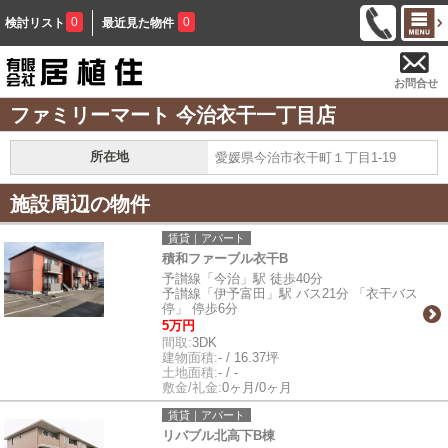
0
0
検討リスト
最近見た物件
お問合せ
ファミリーマート 今治衣干一丁目店
所在地
愛媛県今治市衣干町１丁目1-19
施設周辺の物件
賃貸｜アパート
積和ファーブル衣干B
予讃線「今治」駅 徒歩40分
予讃線「伊予富田」駅 バス21分 「衣干バス
停」 停歩6分
5万円
間取:
3DK
建物面積:
- / 16.37坪
土地面積:
- / -
敷金/礼金:
0ヶ月/0ヶ月
賃貸｜アパート
リバブル北高下B棟