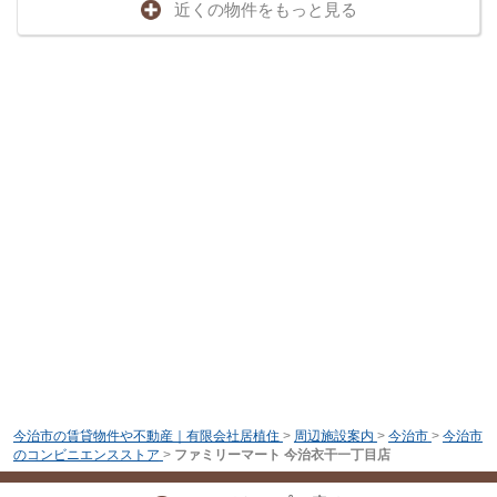
近くの物件をもっと見る
今治市の賃貸物件や不動産｜有限会社居植住
>
周辺施設案内
>
今治市
>
今治市
のコンビニエンスストア
>
ファミリーマート 今治衣干一丁目店