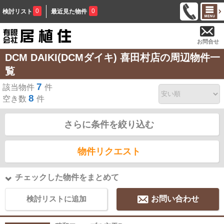
0
0
検討リスト
最近見た物件
お問合せ
DCM DAIKI(DCMダイキ) 喜田村店の周辺物件一
覧
7
該当物件
件
8
空き数
件
さらに条件を絞り込む
物件リクエスト
チェックした物件をまとめて
検討リストに追加
お問い合わせ