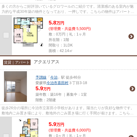
多くの方からご好評頂いているグロワールのご紹介です。清潔感のある室内が魅
力的な平成30年築の物件となっており、一押しです。こちらの物件はアパートで
す。ご希望の地域から物件の...
5.8
万
円
(管理費・共益費 5,500円)
敷：0万円｜礼：1ヶ月
所在階：1階
間取り：1LDK
面積：42.14㎡
アクエリアス
賃貸｜アパート
予讃線
「
今治
」駅 徒歩46分
愛媛県
今治市
喜田村
３丁目3-18
5.9
万円
築年数：築16年 ｜募集中：
1室
階数：2階建
徒歩26分の場所に今治市立富田小学校があります。陽当たりが良好な物件です。
敷地内ごみ置き場により、敷地外のごみ置き場に行く手間が省けます。こちらの
物件はアパートです。予讃線...
5.9
万
円
(管理費・共益費 6,000円)
敷：0ヶ月｜礼：1ヶ月