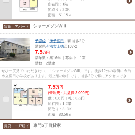
所在階：1階
間取り：2DK
面積：51.15㎡
シャーメゾンWill
賃貸｜アパート
予讃線
「
伊予富田
」駅 徒歩2分
愛媛県
今治市
上徳
乙107-2
7.5
万円
築年数：築16年 ｜募集中：
1室
階数：2階建
ぜひ一度見ていただきたい、「シャーメゾンWill」です。徒歩12分の場所に今治
市立富田小学校があります。最上階の物件です。徒歩2分で駅にアクセスできる
物件です。居植住には今治市エ...
7.5
万
円
(管理費・共益費 3,000円)
敷：0万円｜礼：8万円
所在階：1-2階
間取り：3LDK
面積：83.56㎡
東門5丁目貸家
賃貸｜一戸建て