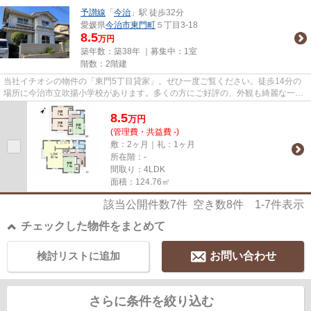
予讃線
「
今治
」駅 徒歩32分
愛媛県
今治市
東門町
５丁目3-18
8.5
万円
築年数：築38年 ｜募集中：
1室
階数：2階建
当社イチオシの物件の「東門5丁目貸家」。ぜひ一度ご覧ください。徒歩14分の
場所に今治市立吹揚小学校があります。多くの方にご好評の、外観も綺麗な一戸
建て物件です。今治市での賃貸...
8.5
万
円
(管理費・共益費 -)
敷：2ヶ月｜礼：1ヶ月
所在階：-
間取り：4LDK
面積：124.76㎡
該当公開件数
7
件 空き数
8
件
1-7
件表示
チェックした物件をまとめて
検討リストに追加
お問い合わせ
さらに条件を絞り込む