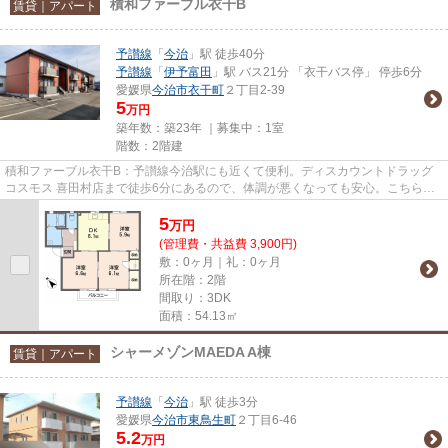
積和ファーブル衣干B
賃貸｜アパート
予讃線
「
今治
」駅 徒歩40分
予讃線
「
伊予富田
」駅 バス21分 「衣干バス停」 停歩6分
愛媛県
今治市
衣干町
２丁目2-39
5
万円
築年数：築23年 ｜募集中：
1室
階数：2階建
積和ファーブル衣干B：予讃線今治駅にも近くて便利。ディスカウントドラッグ
コスモス 喜田村店まで徒歩6分にあるので、体調が悪くなっても安心。こちらの
物件はアパートです。清潔な...
5
万
円
(管理費・共益費 3,900円)
敷：0ヶ月｜礼：0ヶ月
所在階：2階
間取り：3DK
面積：54.13㎡
シャーメゾンMAEDA A棟
賃貸｜アパート
予讃線
「
今治
」駅 徒歩3分
愛媛県
今治市
東鳥生町
２丁目6-46
5.2
万円