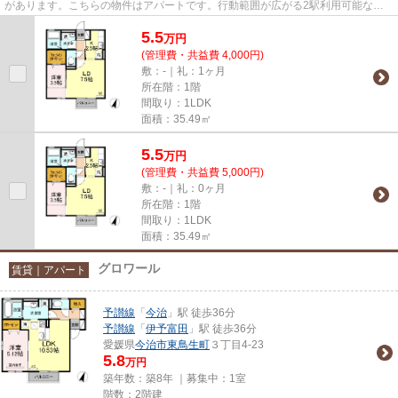
があります。こちらの物件はアパートです。行動範囲が広がる2駅利用可能な物
件です。陽当たりの良い物件...
5.5
万
円
(管理費・共益費 4,000円)
敷：-｜礼：1ヶ月
所在階：1階
間取り：1LDK
面積：35.49㎡
5.5
万
円
(管理費・共益費 5,000円)
敷：-｜礼：0ヶ月
所在階：1階
間取り：1LDK
面積：35.49㎡
グロワール
賃貸｜アパート
予讃線
「
今治
」駅 徒歩36分
予讃線
「
伊予富田
」駅 徒歩36分
愛媛県
今治市
東鳥生町
３丁目4-23
5.8
万円
築年数：築8年 ｜募集中：
1室
階数：2階建