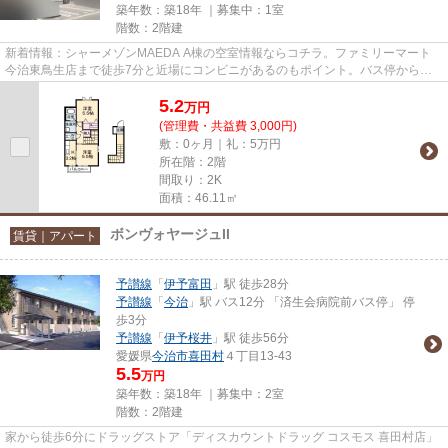
築年数：築18年 ｜募集中：
1室
階数：2階建
新着情報：シャーメゾンMAEDA A棟の空室情報ならコチラ。ファミリーマート
今治東鳥生店まで徒歩7分と近場にコンビニがあるのもポイント。バス停から徒
歩3分以内の場所に立地います。...
5.2
万
円
(管理費・共益費 3,000円)
敷：0ヶ月｜礼：5万円
所在階：2階
間取り：2K
面積：46.11㎡
ボンヴォヤージュII
賃貸｜アパート
予讃線
「
伊予富田
」駅 徒歩28分
予讃線
「
今治
」駅 バス12分 「済生会病院前バス停」 停
歩3分
予讃線
「
伊予桜井
」駅 徒歩56分
愛媛県
今治市
喜田村
４丁目13-43
5.5
万円
築年数：築18年 ｜募集中：
2室
階数：2階建
家から徒歩6分にドラッグストア「ディスカウントドラッグ コスモス 喜田村店」