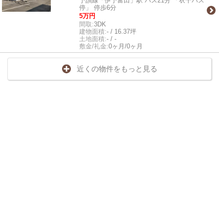
予讃線「伊予富田」駅 バス21分 「衣干バス
停」 停歩6分
5万円
間取:
3DK
建物面積:
- / 16.37坪
土地面積:
- / -
敷金/礼金:
0ヶ月/0ヶ月
近くの物件をもっと見る