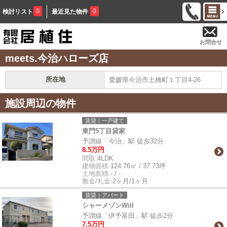
0
0
検討リスト
最近見た物件
お問合せ
meets.今治ハローズ店
所在地
愛媛県今治市土橋町１丁目4-26
施設周辺の物件
賃貸｜一戸建て
東門5丁目貸家
予讃線「今治」駅 徒歩32分
8.5万円
間取:
4LDK
建物面積:
124.76㎡ / 37.73坪
土地面積:
- / -
敷金/礼金:
2ヶ月/1ヶ月
賃貸｜アパート
シャーメゾンWill
予讃線「伊予富田」駅 徒歩2分
7.5万円