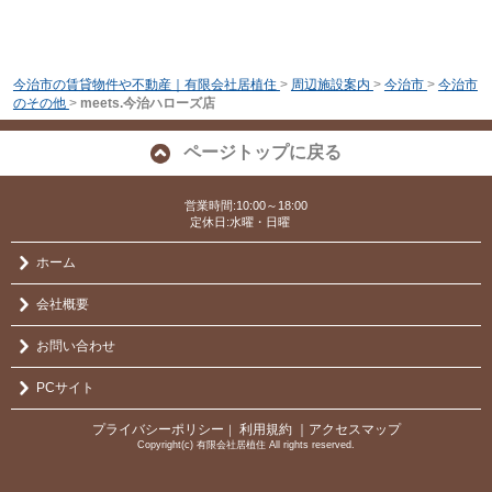
今治市の賃貸物件や不動産｜有限会社居植住
>
周辺施設案内
>
今治市
>
今治市
のその他
>
meets.今治ハローズ店
ページトップに戻る
営業時間:10:00～18:00
定休日:水曜・日曜
ホーム
会社概要
お問い合わせ
PCサイト
プライバシーポリシー
利用規約
｜アクセスマップ
｜
Copyright(c) 有限会社居植住 All rights reserved.