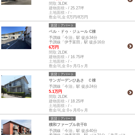
間取:
3LDK
建物面積:
- / 25.27坪
土地面積:
- / -
敷金/礼金:
0万円/8万円
賃貸｜アパート
ベル・ドゥ・ジュール C棟
予讃線「今治」駅 徒歩34分
予讃線「伊予富田」駅 徒歩16分
6万円
間取:
2LDK
建物面積:
- / 16.75坪
土地面積:
- / -
敷金/礼金:
0ヶ月/1ヶ月
賃貸｜アパート
サンガーデンひあさ Ｃ棟
予讃線「今治」駅 徒歩24分
5.1万円
間取:
2LDK
建物面積:
- / 18.25坪
土地面積:
- / -
敷金/礼金:
0ヶ月/0ヶ月
賃貸｜アパート
積和ファーブル衣干B
予讃線「今治」駅 徒歩40分