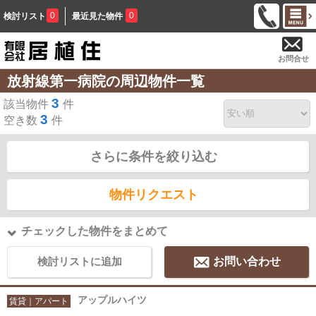
0
0
検討リスト
最近見た物件
お問合せ
放射線第一病院の周辺物件一覧
3
該当物件
件
3
空き数
件
さらに条件を絞り込む
物件リクエスト
チェックした物件をまとめて
検討リストに追加
お問い合わせ
アップルハイツ
賃貸｜アパート