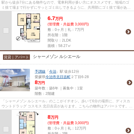
駅から徒歩7分にある物件なので、電車利用が多い方にオススメです。地域のゴ
ミ捨て場まで行かずにサッとゴミ出しできるように、共用部にゴミ捨て場があり
ます。こちらの物件はアパート...
6.7
万
円
(管理費・共益費 3,000円)
敷：0ヶ月｜礼：7万円
所在階：1階
間取り：2LDK
面積：58.27㎡
シャーメゾン ルシエール
賃貸｜アパート
予讃線
「
今治
」駅 徒歩12分
愛媛県
今治市
北日吉町
２丁目6-28
8
万円
築年数：築6年 ｜募集中：
1室
階数：2階建
「シャーメゾン ルシエール」のここがイチオシ。歩いて6分の場所に、ディスカ
ウントドラッグ コスモス 北日吉店があります。こちらの物件はアパートです。徒
歩12分で駅へのアクセスが...
8
万
円
(管理費・共益費 3,000円)
敷：0ヶ月｜礼：12万円
所在階：2階