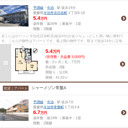
予讃線
「
今治
」駅 徒歩14分
愛媛県
今治市
北日吉町
３丁目6-18
5.4
万円
築年数：築26年 ｜募集中：
1室
階数：2階建
近くにはローソン 今治北日吉町店(徒歩4分)がありちょっとした買い物に便利で
す。こちらの物件はアパートです。最上階の物件です。駅まで徒歩14分に立地す
る物件です。居植住では今治...
5.4
万
円
(管理費・共益費 3,000円)
敷：0ヶ月｜礼：7万円
所在階：2階
間取り：1LDK
面積：41.02㎡
シャーメゾン常盤A
賃貸｜アパート
予讃線
「
今治
」駅 徒歩7分
愛媛県
今治市
常盤町
５丁目3-8
6.7
万円
築年数：築19年 ｜募集中：
1室
階数：2階建