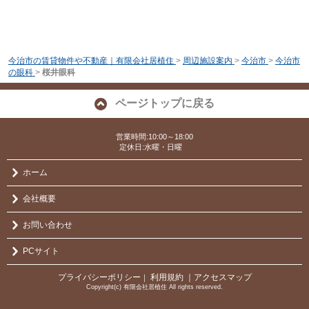
今治市の賃貸物件や不動産｜有限会社居植住
>
周辺施設案内
>
今治市
>
今治市
の眼科
>
桜井眼科
ページトップに戻る
営業時間:10:00～18:00
定休日:水曜・日曜
ホーム
会社概要
お問い合わせ
PCサイト
プライバシーポリシー
利用規約
｜アクセスマップ
｜
Copyright(c) 有限会社居植住 All rights reserved.