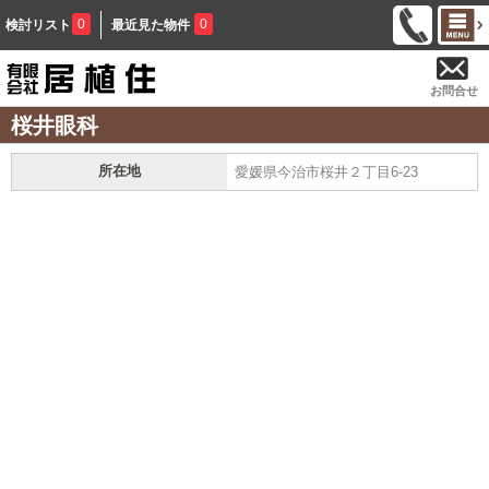
0
0
検討リスト
最近見た物件
お問合せ
桜井眼科
所在地
愛媛県今治市桜井２丁目6-23