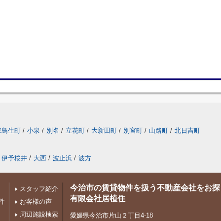
東鳥生町
/
小泉
/
別名
/
立花町
/
大新田町
/
別宮町
/
山路町
/
北日吉町
伊予桜井
/
大西
/
波止浜
/
波方
今治市の賃貸物件を扱う不動産会社をお探
スタッフ紹介
有限会社居植住
件
お客様の声
周辺施設検索
愛媛県今治市片山２丁目4-18