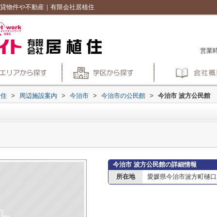
賃貸物件や不動産｜有限会社居植住
営業時
植住
>
周辺施設案内
>
今治市
>
今治市の公民館
>
今治市 波方公民館
今治市 波方公民館の詳細情報
所在地
愛媛県今治市波方町樋口2