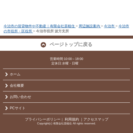
今治市の賃貸物件や不動産｜有限会社居植住
>
周辺施設案内
>
今治市
>
今治市
の市役所・区役所
>
今治市役所 波方支所
ページトップに戻る
営業時間:10:00～18:00
定休日:水曜・日曜
ホーム
会社概要
お問い合わせ
PCサイト
プライバシーポリシー
利用規約
｜アクセスマップ
｜
Copyright(c) 有限会社居植住 All rights reserved.