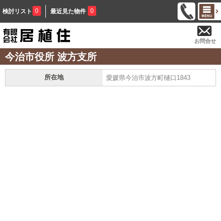
0
0
検討リスト
最近見た物件
お問合せ
今治市役所 波方支所
所在地
愛媛県今治市波方町樋口1843