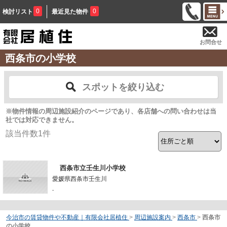
0
0
検討リスト
最近見た物件
お問合せ
西条市の小学校
スポットを絞り込む
※物件情報の周辺施設紹介のページであり、各店舗への問い合わせは当
社では対応できません。
該当件数
1
件
西条市立壬生川小学校
愛媛県西条市壬生川
-
今治市の賃貸物件や不動産｜有限会社居植住
>
周辺施設案内
>
西条市
>
西条市
の小学校