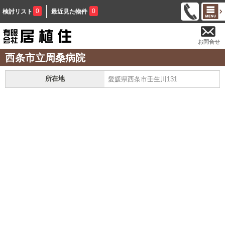
0
0
検討リスト
最近見た物件
お問合せ
西条市立周桑病院
所在地
愛媛県西条市壬生川131