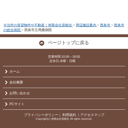
今治市の賃貸物件や不動産｜有限会社居植住
>
周辺施設案内
>
西条市
>
西条市
の総合病院
>
西条市立周桑病院
ページトップに戻る
営業時間:10:00～18:00
定休日:水曜・日曜
ホーム
会社概要
お問い合わせ
PCサイト
プライバシーポリシー
利用規約
｜アクセスマップ
｜
Copyright(c) 有限会社居植住 All rights reserved.