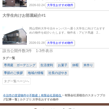
2026-02-24
大学生おすすめ物件
大学生向けお部屋紹介#1
岡山理科大学今治キャンパスへ通う大学生に向けておすす
めの物件を紹介いたします。物件名：アビテ馬越 2...
2026-01-28
大学生おすすめ物件
該当公開件数
3
件
1-3
件表示
タグ一覧
専用庭 ガーデニング
生活便利
お菓子
休暇
米作り
季節のご挨拶
地域の情報
社長のぼやき
タグ一覧ページへ
今治市の賃貸物件や不動産｜有限会社居植住
>
有限会社居植住のスタッフブロ
グ記事一覧 | カテゴリ:大学生おすすめ物件