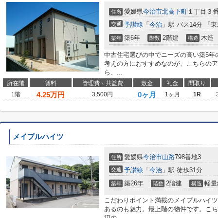
愛媛県
今治市
北高下町
１丁目３
住所
交通
予讃線
「
今治
」駅 バス14分 「
築6年
2階建
木造
築年
階数
構造
中古住宅選びの中でニーズの高い築5年
考えの方におすすめなのが、こちらのア
ら、...
所在階
賃料
管理費・共益費
敷金
礼金
間取り
4.25
万円
0ヶ月
1階
3,500円
1ヶ月
1R
メイプルハイツ
愛媛県
今治市
山路
798番地3
住所
交通
予讃線
「
今治
」駅 徒歩31分
築26年
2階建
軽量
築年
階数
構造
こだわりポイント満載のメイプルハイツ
あるのも魅力。最上階の物件です。こち
辺の...