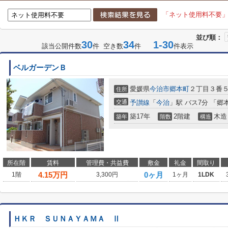
「ネット使用料不要
並び順：
30
34
1-30
該当公開件数
件 空き数
件
件表示
ベルガーデンＢ
愛媛県
今治市
郷本町
２丁目３番
住所
交通
予讃線
「
今治
」駅 バス7分 「郷
築17年
2階建
木造
築年
階数
構造
所在階
賃料
管理費・共益費
敷金
礼金
間取り
4.15
万円
0ヶ月
1階
3,300円
1ヶ月
1LDK
ＨＫＲ ＳＵＮＡＹＡＭＡ Ⅱ