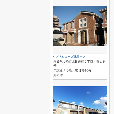
プリムローズ北日吉Ａ
愛媛県今治市北日吉町２丁目４番１５
号
予讃線「今治」駅 徒歩10分
築21年