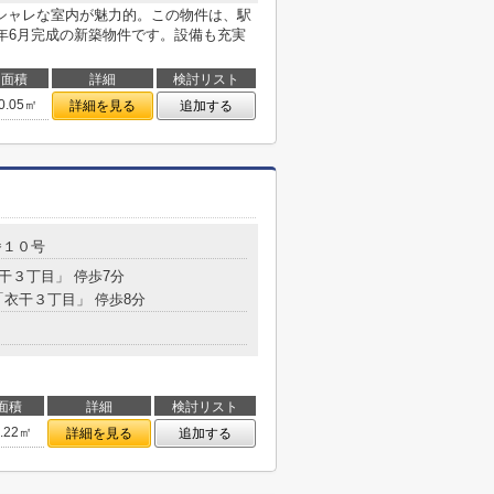
シャレな室内が魅力的。この物件は、駅
8年6月完成の新築物件です。設備も充実
面積
詳細
検討リスト
0.05㎡
詳細を見る
追加する
番１０号
衣干３丁目」 停歩7分
「衣干３丁目」 停歩8分
面積
詳細
検討リスト
6.22㎡
詳細を見る
追加する