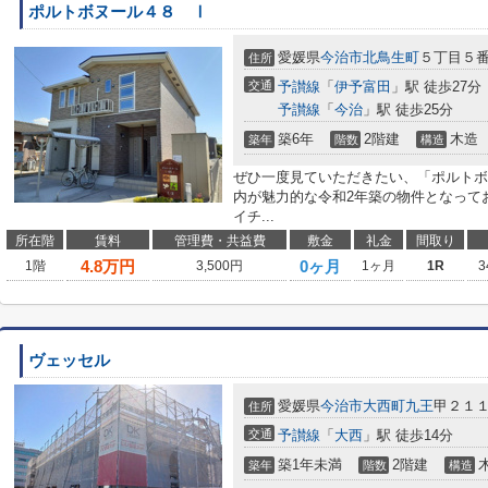
ポルトボヌール４８ Ⅰ
愛媛県
今治市
北鳥生町
５丁目５
住所
交通
予讃線
「
伊予富田
」駅 徒歩27分
予讃線
「
今治
」駅 徒歩25分
築6年
2階建
木造
築年
階数
構造
ぜひ一度見ていただきたい、「ポルトボ
内が魅力的な令和2年築の物件となって
イチ...
所在階
賃料
管理費・共益費
敷金
礼金
間取り
4.8
万円
0ヶ月
1階
3,500円
1ヶ月
1R
3
ヴェッセル
愛媛県
今治市
大西町九王
甲２１
住所
交通
予讃線
「
大西
」駅 徒歩14分
築1年未満
2階建
築年
階数
構造