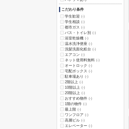
こだわり条件
学生歓迎
(-)
学生相談
(-)
都市ガス
(-)
バス・トイレ別
(-)
浴室乾燥機
(-)
温水洗浄便座
(-)
洗髪洗面化粧台
(-)
エアコン
(-)
ネット使用料無料
(-)
オートロック
(-)
宅配ボックス
(-)
駐車場あり
(-)
2階以上
(-)
10階以上
(-)
20階以上
(-)
おすすめ物件
(-)
1階の物件
(-)
最上階
(-)
ワンフロア
(-)
高層ビル
(-)
エレベーター
(-)