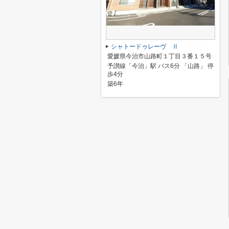
シャトードゥレーヴ Ⅱ
愛媛県今治市山路町１丁目３番１５号
予讃線「今治」駅 バス6分 「山路」 停
歩4分
築6年