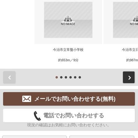
今治市立常盤小学校
今治市立
約653m／9分
約987
前
メールでお問い合わせする(無料)
電話でお問い合わせする
現況の確認はお気軽にお問い合わせください。