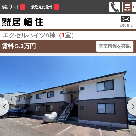
0
0
検討リスト
最近見た物件
お問合せ
エクセルハイツA棟（
1
室）
賃料
5.3万円
空室情報を確認