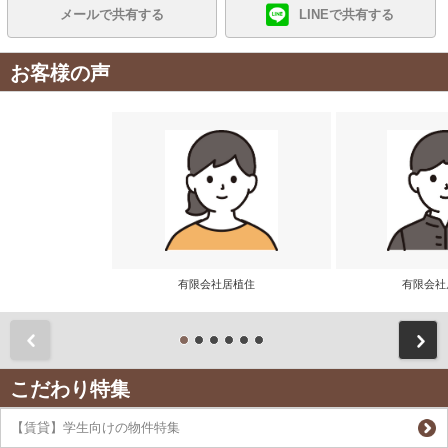
メールで共有する
LINEで共有する
お客様の声
有限会社居植住
有限会
前
こだわり特集
【賃貸】学生向けの物件特集