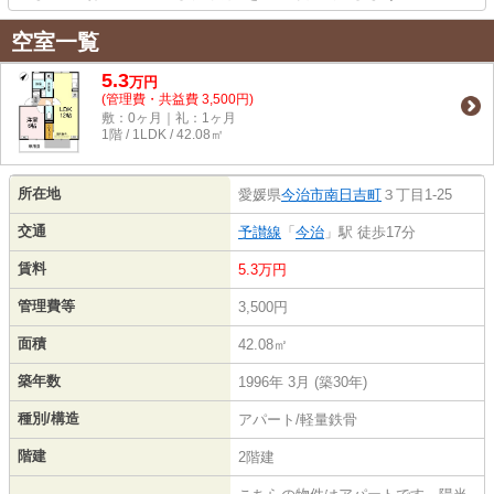
空室一覧
5.3
万
円
(管理費・共益費 3,500円)
敷：0ヶ月｜礼：1ヶ月
1階 / 1LDK / 42.08㎡
所在地
愛媛県
今治市
南日吉町
３丁目1-25
交通
予讃線
「
今治
」駅 徒歩17分
賃料
5.3万円
管理費等
3,500円
面積
42.08㎡
築年数
1996年 3月 (築30年)
種別/構造
アパート/軽量鉄骨
階建
2階建