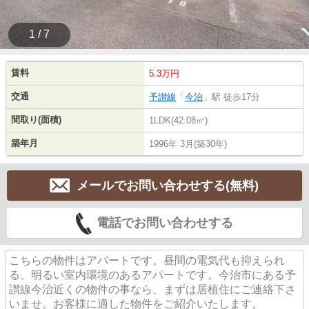
1 / 7
賃料
5.3万円
交通
予讃線
「
今治
」駅 徒歩17分
間取り(面積)
1LDK(42.08㎡)
築年月
1996年 3月(築30年)
メールでお問い合わせする(無料)
電話でお問い合わせする
こちらの物件はアパートです。昼間の電気代も抑えられ
る、明るい室内環境のあるアパートです。今治市にある予
讃線今治近くの物件の事なら、まずは居植住にご連絡下さ
いませ。お客様に適した物件をご紹介いたします。