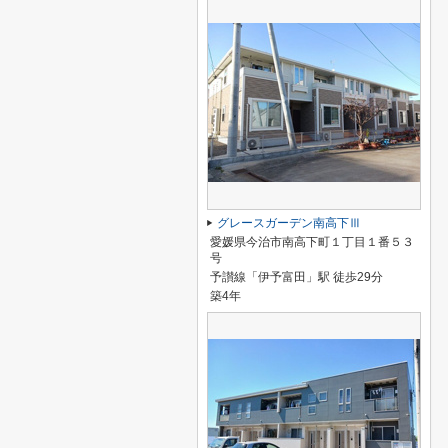
グレースガーデン南高下Ⅲ
愛媛県今治市南高下町１丁目１番５３
号
予讃線「伊予富田」駅 徒歩29分
築4年