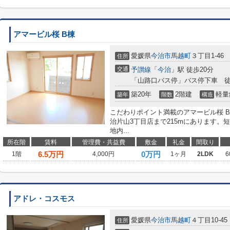
アマービル桜 B棟
愛媛県
今治市
馬越町
３丁目1-46
住所
交通
予讃線
「
今治
」駅 徒歩20分
「山路口バス停」バス停下車 徒
築20年
2階建
軽量
築年
階数
構造
こだわりポイント満載のアマービル桜 
治片山3丁目店まで215mにあります。
地内...
所在階
賃料
管理費・共益費
敷金
礼金
間取り
6.5
万円
0万円
1階
4,000円
1ヶ月
2LDK
6
アドレ・コスモス
愛媛県
今治市
馬越町
４丁目10-45
住所