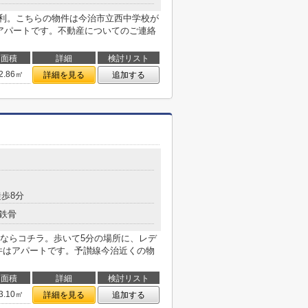
便利。こちらの物件は今治市立西中学校が
はアパートです。不動産についてのご連絡
面積
詳細
検討リスト
2.86㎡
詳細を見る
追加する
歩8分
鉄骨
報ならコチラ。歩いて5分の場所に、レデ
件はアパートです。予讃線今治近くの物
面積
詳細
検討リスト
3.10㎡
詳細を見る
追加する