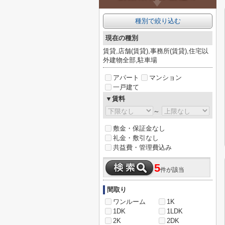
種別で絞り込む
現在の種別
賃貸,店舗(賃貸),事務所(賃貸),住宅以
外建物全部,駐車場
アパート
マンション
一戸建て
▼賃料
～
敷金・保証金なし
礼金・敷引なし
共益費・管理費込み
5
件が該当
間取り
ワンルーム
1K
1DK
1LDK
2K
2DK