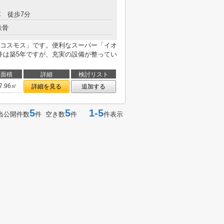
 徒歩7分
鉄骨
コスモス」です。便利なスーパー「イオ
件は築5年ですが、充実の設備が整ってい
面積
詳細
検討リスト
7.96㎡
詳細を見る
追加する
5
5
1-5
当公開件数
件 空き数
件
件表示