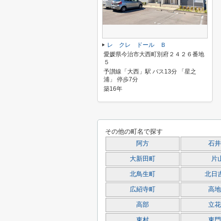
レ クレ ドール Ｂ
愛媛県今治市大西町別府２４２６番地
５
予讃線「大西」駅 バス13分 「星之
浦」 停歩7分
築16年
その他の町名で探す
阿方
石井
大新田町
片
北鳥生町
北日
広紹寺町
高地
高部
立花
東村
東門