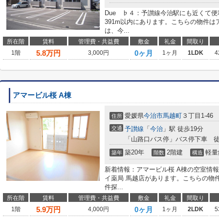
Due ♭４：予讃線今治駅にも近くて
391m以内にあります。こちらの物件
は、今...
所在階
賃料
管理費・共益費
敷金
礼金
間取り
5.8
万円
0ヶ月
1階
3,000円
1ヶ月
1LDK
4
アマービル桜 A棟
愛媛県
今治市
馬越町
３丁目1-46
住所
交通
予讃線
「
今治
」駅 徒歩19分
「山路口バス停」バス停下車 徒
築20年
2階建
軽量
築年
階数
構造
新着情報：アマービル桜 A棟の空室情
イ薬局 馬越店があります。こちらの物
件探...
所在階
賃料
管理費・共益費
敷金
礼金
間取り
5.9
万円
0ヶ月
1階
4,000円
1ヶ月
2LDK
5