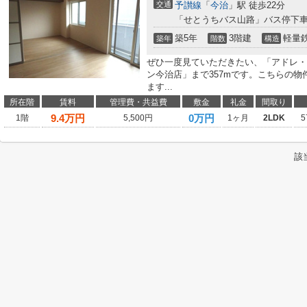
交通
予讃線
「
今治
」駅 徒歩22分
「せとうちバス山路」バス停下車
築5年
3階建
軽量
築年
階数
構造
ぜひ一度見ていただきたい、「アドレ・
ン今治店」まで357mです。こちらの物
ます...
所在階
賃料
管理費・共益費
敷金
礼金
間取り
9.4
万円
0万円
1階
5,500円
1ヶ月
2LDK
5
該