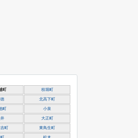
越町
枝堀町
上徳
北高下町
池町
小泉
桜井
大正町
日吉町
東鳥生町
本町
松木