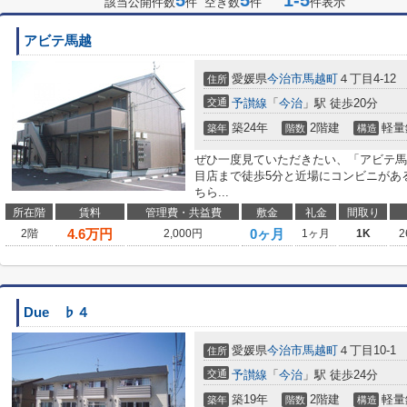
5
5
1-5
該当公開件数
件 空き数
件
件表示
アビテ馬越
愛媛県
今治市
馬越町
４丁目4-12
住所
交通
予讃線
「
今治
」駅 徒歩20分
築24年
2階建
軽量
築年
階数
構造
ぜひ一度見ていただきたい、「アビテ馬
目店まで徒歩5分と近場にコンビニがあ
ちら...
所在階
賃料
管理費・共益費
敷金
礼金
間取り
4.6
万円
0ヶ月
2階
2,000円
1ヶ月
1K
2
Due ♭４
愛媛県
今治市
馬越町
４丁目10-1
住所
交通
予讃線
「
今治
」駅 徒歩24分
築19年
2階建
軽量
築年
階数
構造