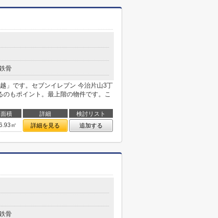
鉄骨
越」です。セブンイレブン 今治片山3丁
るのもポイント。最上階の物件です。こ
面積
詳細
検討リスト
6.93㎡
詳細を見る
追加する
鉄骨