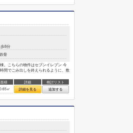
歩8分
鉄骨
B棟。こちらの物件はセブンイレブン 今
短時間でごみ出しを終えられるように、敷
面積
詳細
検討リスト
0.65㎡
詳細を見る
追加する