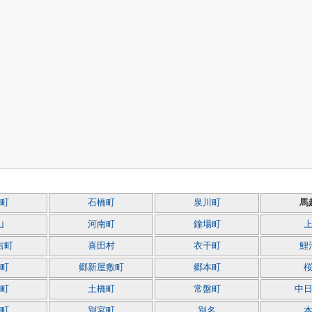
町
石橋町
泉川町
馬
山
河南町
鐘場町
吉町
喜田村
衣干町
鯉
町
郷新屋敷町
郷本町
町
土橋町
常盤町
中
町
別宮町
別名