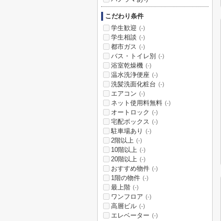
こだわり条件
学生歓迎
(-)
学生相談
(-)
都市ガス
(-)
バス・トイレ別
(-)
浴室乾燥機
(-)
温水洗浄便座
(-)
洗髪洗面化粧台
(-)
エアコン
(-)
ネット使用料無料
(-)
オートロック
(-)
宅配ボックス
(-)
駐車場あり
(-)
2階以上
(-)
10階以上
(-)
20階以上
(-)
おすすめ物件
(-)
1階の物件
(-)
最上階
(-)
ワンフロア
(-)
高層ビル
(-)
エレベーター
(-)