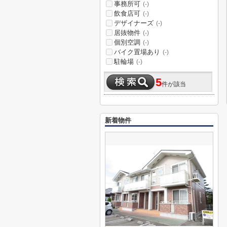
事務所可
(-)
飲食店可
(-)
デザイナーズ
(-)
居抜物件
(-)
個別空調
(-)
バイク置場あり
(-)
駐輪場
(-)
5
件が該当
新着物件