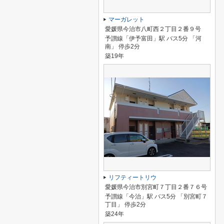
マーガレット
愛媛県今治市八町西２丁目２番９号
予讃線「伊予富田」駅 バス5分 「河
南」 停歩2分
築19年
リフティートリウ
愛媛県今治市別宮町７丁目２番７６号
予讃線「今治」駅 バス5分 「別宮町７
丁目」 停歩2分
築24年