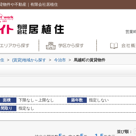
貸物件や不動産｜有限会社居植住
営業時
植住
>
(賃貸)地域から探す
>
今治市
>
馬越町の賃貸物件
面積
下限なし～上限なし
築年数
指定しない
間取り
指定なし
並び順：