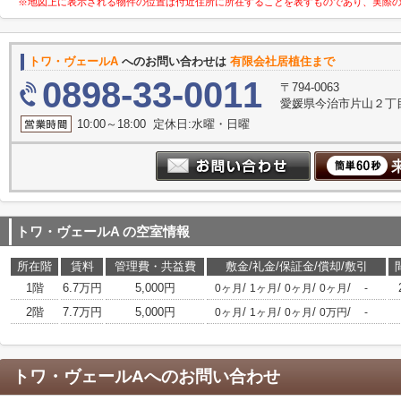
※地図上に表示される物件の位置は付近住所に所在することを表すものであり、実際
トワ・ヴェールA
へのお問い合わせは
有限会社居植住まで
0898-33-0011
〒794-0063
愛媛県今治市片山２丁目
10:00～18:00 定休日:水曜・日曜
トワ・ヴェールA
の空室情報
所在階
賃料
管理費・共益費
敷金/礼金/保証金/償却/敷引
1階
6.7万円
5,000円
/
/
/
/
0ヶ月
1ヶ月
0ヶ月
0ヶ月
-
2階
7.7万円
5,000円
/
/
/
/
0ヶ月
1ヶ月
0ヶ月
0万円
-
トワ・ヴェールA
へのお問い合わせ