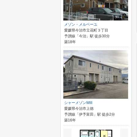
メゾン・メルベーユ
愛媛県今治市立花町３丁目
予讃線「今治」駅 徒歩30分
築18年
シャーメゾンWill
愛媛県今治市上徳
予讃線「伊予富田」駅 徒歩2分
築16年