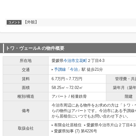
【外観】
コメント
トワ・ヴェールA
の物件概要
所在地
愛媛県
今治市
立花町
２丁目4-3
予讃線
「
今治
」駅 徒歩21分
交通
賃料
6.7万円～7.7万円
管理費・共
面積
58.25㎡～72.02㎡
築年月（築
種別/構造
アパート / 軽量鉄骨
階建
今治市周辺にある物件をお求めの方は「トワ・
備考
らの物件はアパートです。今治市にある予讃線今治周
から居植住にいつでもお問い合わせ下さい。
有限会社居植住
愛媛県今治市片山２丁目4-1
取扱会社
愛媛県知事 (7) 第4226号