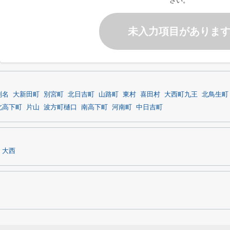
さい。
未入力項目がありま
別名
大新田町
別宮町
北日吉町
山路町
東村
喜田村
大西町九王
北鳥生町
北高下町
片山
波方町樋口
南高下町
河南町
中日吉町
大西