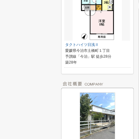
タクトハイツ日浅Ⅱ
愛媛県今治市土橋町１丁目
予讃線「今治」駅 徒歩28分
築28年