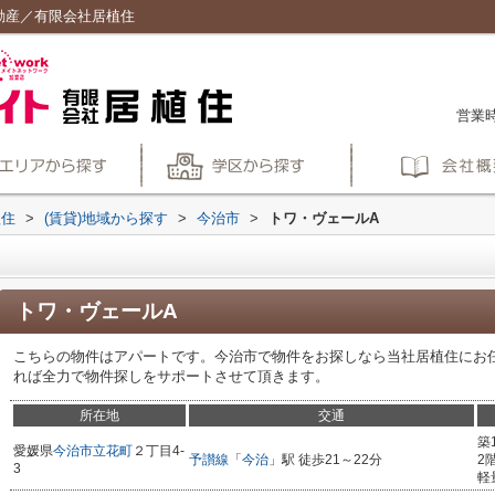
動産／有限会社居植住
営業時
植住
>
(賃貸)地域から探す
>
今治市
>
トワ・ヴェールA
トワ・ヴェールA
こちらの物件はアパートです。今治市で物件をお探しなら当社居植住にお任せくだ
れば全力で物件探しをサポートさせて頂きます。
所在地
交通
築
愛媛県
今治市
立花町
２丁目4-
予讃線
「
今治
」駅 徒歩21～22分
2
3
軽