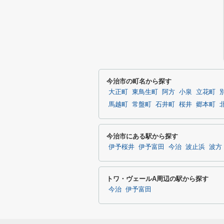
今治市の町名から探す
大正町
東鳥生町
阿方
小泉
立花町
馬越町
常盤町
石井町
桜井
郷本町
今治市にある駅から探す
伊予桜井
伊予富田
今治
波止浜
波方
トワ・ヴェールA周辺の駅から探す
今治
伊予富田