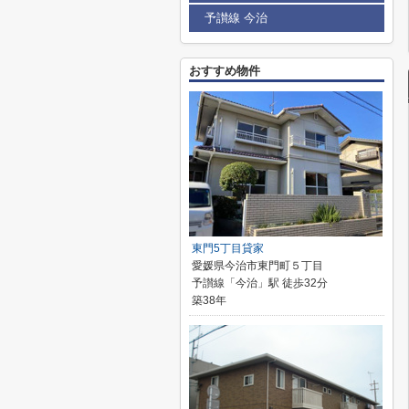
予讃線 今治
おすすめ物件
東門5丁目貸家
愛媛県今治市東門町５丁目
予讃線「今治」駅 徒歩32分
築38年