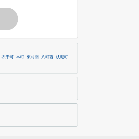
す
衣干町
本町
東村南
八町西
枝堀町