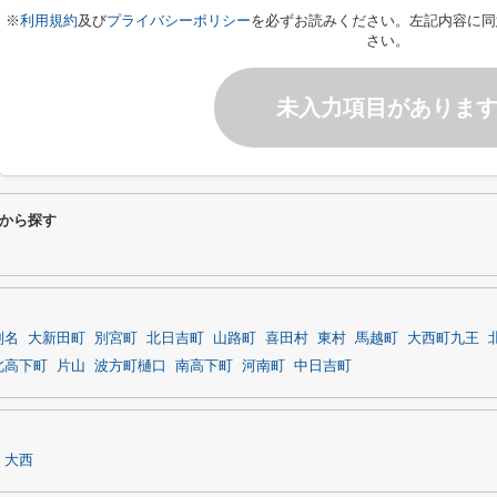
※
利用規約
及び
プライバシーポリシー
を必ずお読みください。左記内容に同
さい。
未入力項目がありま
から探す
別名
大新田町
別宮町
北日吉町
山路町
喜田村
東村
馬越町
大西町九王
北高下町
片山
波方町樋口
南高下町
河南町
中日吉町
大西