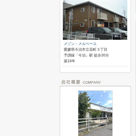
メゾン・メルベーユ
愛媛県今治市立花町３丁目
予讃線「今治」駅 徒歩30分
築18年