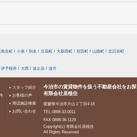
東鳥生町
/
小泉
/
別名
/
立花町
/
大新田町
/
別宮町
/
山路町
/
北日吉町
伊予桜井
/
大西
/
波止浜
/
波方
今治市の賃貸物件を扱う不動産会社をお探
スタッフ紹介
有限会社居植住
件
お客様の声
周辺施設検索
愛媛県今治市片山２丁目4-18
お問い合わせ
TEL:0898-33-0011
FAX:0898-36-1129
Copyright(c) 有限会社居植住
All Rights Reserved.