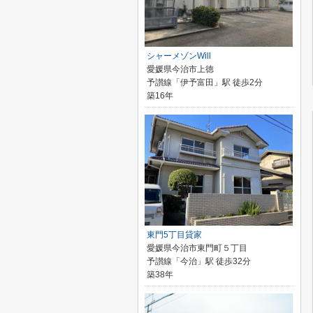
シャーメゾンWill
愛媛県今治市上徳
予讃線「伊予富田」駅 徒歩2分
築16年
東門5丁目貸家
愛媛県今治市東門町５丁目
予讃線「今治」駅 徒歩32分
築38年