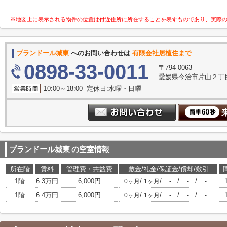
※地図上に表示される物件の位置は付近住所に所在することを表すものであり、実際
プランドール城東
へのお問い合わせは
有限会社居植住まで
0898-33-0011
〒794-0063
愛媛県今治市片山２丁目
10:00～18:00 定休日:水曜・日曜
プランドール城東
の空室情報
所在階
賃料
管理費・共益費
敷金/礼金/保証金/償却/敷引
1階
6.3万円
6,000円
/
/
/
/
0ヶ月
1ヶ月
-
-
-
1階
6.4万円
6,000円
/
/
/
/
0ヶ月
1ヶ月
-
-
-