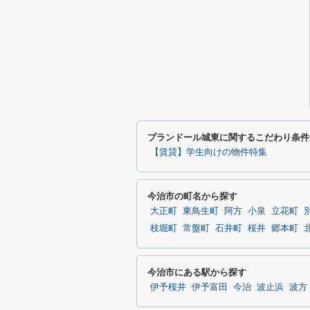
プランドール城東に関するこだわり条件
【賃貸】学生向けの物件特集
今治市の町名から探す
大正町
東鳥生町
阿方
小泉
立花町
枝堀町
常盤町
石井町
桜井
郷本町
今治市にある駅から探す
伊予桜井
伊予富田
今治
波止浜
波方