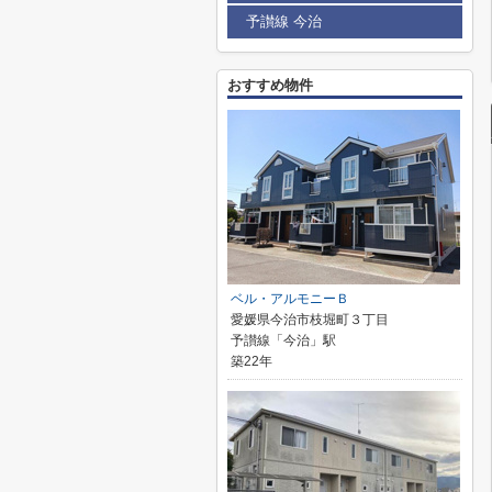
予讃線 今治
おすすめ物件
ベル・アルモニーＢ
愛媛県今治市枝堀町３丁目
予讃線「今治」駅
築22年