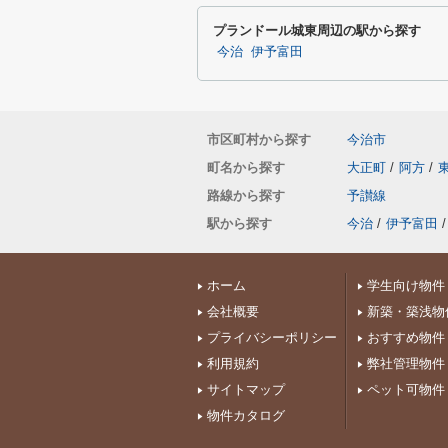
プランドール城東周辺の駅から探す
今治
伊予富田
市区町村から探す
今治市
町名から探す
大正町
/
阿方
/
路線から探す
予讃線
駅から探す
今治
/
伊予富田
/
ホーム
学生向け物件
会社概要
新築・築浅物
プライバシーポリシー
おすすめ物件
利用規約
弊社管理物件
サイトマップ
ペット可物件
物件カタログ