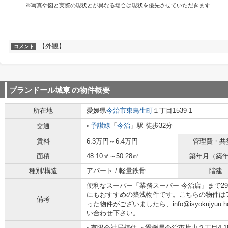
※写真や図と実際の現状とが異なる場合は現状を優先させていただきます
【外観】
コメント
プランドール城東
の物件概要
所在地
愛媛県
今治市
東鳥生町
１丁目1539-1
予讃線
「
今治
」駅 徒歩32分
交通
賃料
6.3万円～6.4万円
管理費・共
面積
48.10㎡～50.28㎡
築年月（築
種別/構造
アパート / 軽量鉄骨
階建
便利なスーパー「業務スーパー 今治店」まで2
にもおすすめの築浅物件です。こちらの物件は
備考
った物件がございましたら、info@isyokujyuu.ho
い合わせ下さい。
有限会社居植住
愛媛県今治市片山２丁目4-1