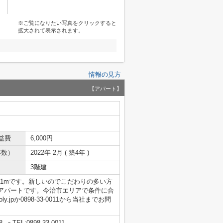
※ご覧になりたい写真をクリックすると
拡大されて表示されます。
情報の見方
【アパート】
益費
6,000円
年数）
2022年 2月 ( 築4年 )
3階建
91mです。新しいのでこだわりの多い方
アパートです。今治市エリアで条件に合
ly.jpか0898-33-0011から当社までお問
8
TEL:0898-33-0011