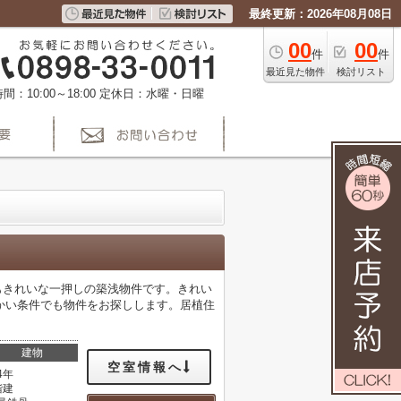
最終更新：2026年08月08日
00
00
件
件
最近見た物件
検討リスト
間：10:00～18:00
定休日：水曜・日曜
装もきれいな一押しの築浅物件です。きれい
かい条件でも物件をお探しします。居植住
建物
空室情報へ
4年
階建