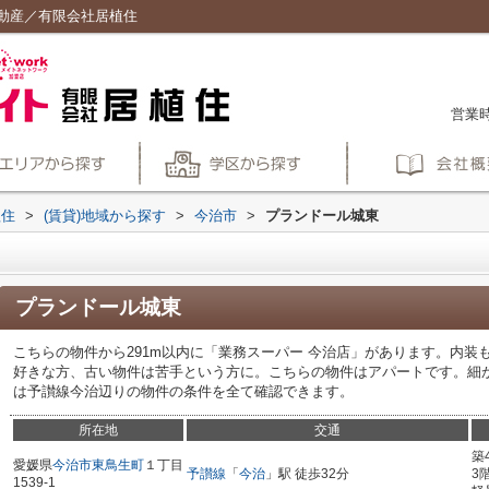
動産／有限会社居植住
営業時
植住
>
(賃貸)地域から探す
>
今治市
>
プランドール城東
プランドール城東
こちらの物件から291m以内に「業務スーパー 今治店」があります。内
好きな方、古い物件は苦手という方に。こちらの物件はアパートです。細
は予讃線今治辺りの物件の条件を全て確認できます。
所在地
交通
築
愛媛県
今治市
東鳥生町
１丁目
予讃線
「
今治
」駅 徒歩32分
3
1539-1