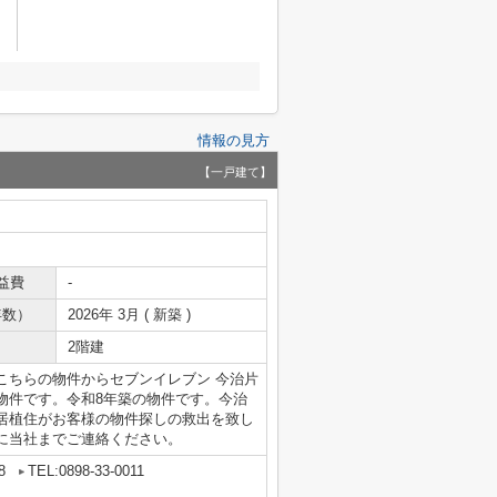
情報の見方
【一戸建て】
益費
-
年数）
2026年 3月 ( 新築 )
2階建
こちらの物件からセブンイレブン 今治片
の物件です。令和8年築の物件です。今治
居植住がお客様の物件探しの救出を致し
に当社までご連絡ください。
8
TEL:0898-33-0011