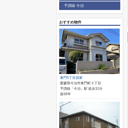
予讃線 今治
おすすめ物件
東門5丁目貸家
愛媛県今治市東門町５丁目
予讃線「今治」駅 徒歩32分
築38年