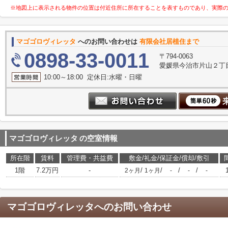
※地図上に表示される物件の位置は付近住所に所在することを表すものであり、実際
マゴゴロヴィレッタ
へのお問い合わせは
有限会社居植住まで
0898-33-0011
〒794-0063
愛媛県今治市片山２丁目
10:00～18:00 定休日:水曜・日曜
マゴゴロヴィレッタ
の空室情報
所在階
賃料
管理費・共益費
敷金/礼金/保証金/償却/敷引
1階
7.2万円
-
/
/
/
/
2ヶ月
1ヶ月
-
-
-
マゴゴロヴィレッタ
へのお問い合わせ