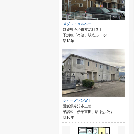
メゾン・メルベーユ
愛媛県今治市立花町３丁目
予讃線「今治」駅 徒歩30分
築18年
シャーメゾンWill
愛媛県今治市上徳
予讃線「伊予富田」駅 徒歩2分
築16年