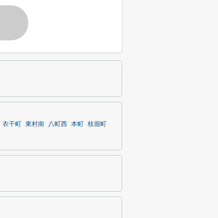
す
衣干町
東村南
八町西
本町
枝堀町