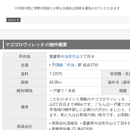
※写真や図と実際の現状とが異なる場合は現状を優先させていただきます
コメント
マゴゴロヴィレッタ
の物件概要
所在地
愛媛県
今治市
片山
２丁目８
予讃線
「
今治
」駅 徒歩27分
交通
賃料
7.2万円
管理費・共
面積
43.05㎡
築年月（築
種別/構造
一戸建て / 木造
階建
こだわりポイント満載のマゴゴロヴィレッタ。
山3丁目店まで496mです。こちらは一戸建て
備考
市地域の物件探しにお困りの方がいましたら、
ます。私たちはお客様の強い味方です。お気軽
有限会社居植住
愛媛県今治市片山２丁目4-1
取扱会社
愛媛県知事 (7) 第4226号