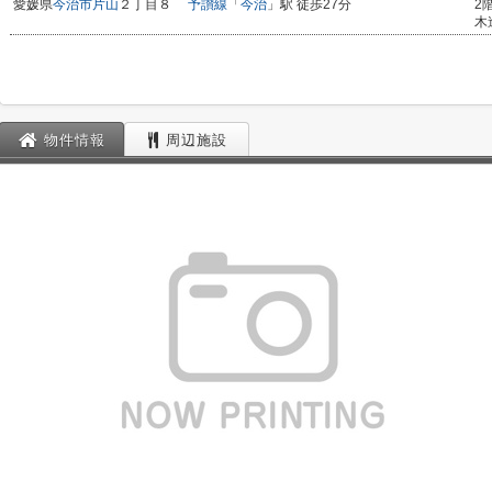
愛媛県
今治市
片山
２丁目８
予讃線
「
今治
」駅 徒歩27分
2
木
物件情報
周辺施設