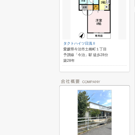
タクトハイツ日浅Ⅱ
愛媛県今治市土橋町１丁目
予讃線「今治」駅 徒歩28分
築28年