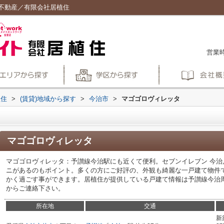
不動産／有限会社居植住
営業時
植住
>
(賃貸)地域から探す
>
今治市
>
マゴゴロヴィレッタ
マゴゴロヴィレッタ
マゴゴロヴィレッタ：予讃線今治駅にも近くて便利。セブンイレブン 今治
ニがあるのもポイント。多くの方にご好評の、外観も綺麗な一戸建て物件
かく過ごす事ができます。居植住が提供している戸建て情報は予讃線今治周辺にて
からご連絡下さい。
所在地
交通
新