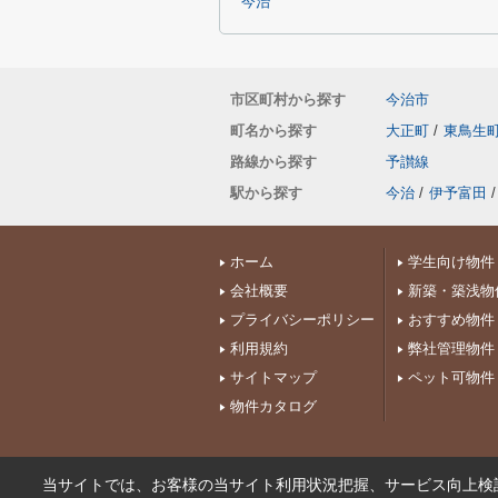
今治
市区町村から探す
今治市
町名から探す
大正町
/
東鳥生
路線から探す
予讃線
駅から探す
今治
/
伊予富田
/
ホーム
学生向け物件
会社概要
新築・築浅物
プライバシーポリシー
おすすめ物件
利用規約
弊社管理物件
サイトマップ
ペット可物件
物件カタログ
当サイトでは、お客様の当サイト利用状況把握、サービス向上検討