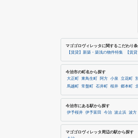
マゴゴロヴィレッタに関するこだわり条
【賃貸】新築・築浅の物件特集
【賃貸
今治市の町名から探す
大正町
東鳥生町
阿方
小泉
立花町
馬越町
常盤町
石井町
桜井
郷本町
今治市にある駅から探す
伊予桜井
伊予富田
今治
波止浜
波方
マゴゴロヴィレッタ周辺の駅から探す