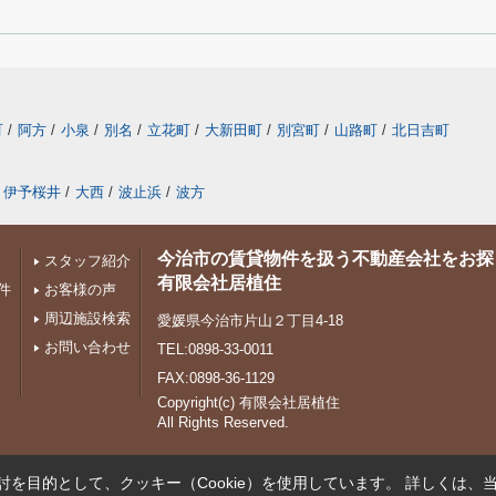
町
/
阿方
/
小泉
/
別名
/
立花町
/
大新田町
/
別宮町
/
山路町
/
北日吉町
伊予桜井
/
大西
/
波止浜
/
波方
今治市の賃貸物件を扱う不動産会社をお探
スタッフ紹介
有限会社居植住
件
お客様の声
周辺施設検索
愛媛県今治市片山２丁目4-18
お問い合わせ
TEL:0898-33-0011
FAX:0898-36-1129
Copyright(c) 有限会社居植住
All Rights Reserved.
を目的として、クッキー（Cookie）を使用しています。
詳しくは、