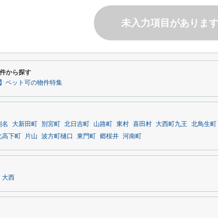
未入力項目がありま
件から探す
】ペット可の物件特集
別名
大新田町
別宮町
北日吉町
山路町
東村
喜田村
大西町九王
北鳥生町
北高下町
片山
波方町樋口
東門町
郷桜井
河南町
大西