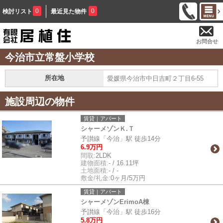
0
0
検討リスト
最近見た物件
お問合せ
今治市立常盤小学校
所在地
愛媛県今治市中日吉町２丁目6-55
施設周辺の物件
賃貸｜アパート
シャーメゾンＫ.Ｔ
予讃線「今治」駅 徒歩14分
6.9万円
間取:
2LDK
建物面積:
- / 16.11坪
土地面積:
- / -
敷金/礼金:
0ヶ月/5万円
賃貸｜アパート
シャーメゾンErimoA棟
予讃線「今治」駅 徒歩16分
5.8万円