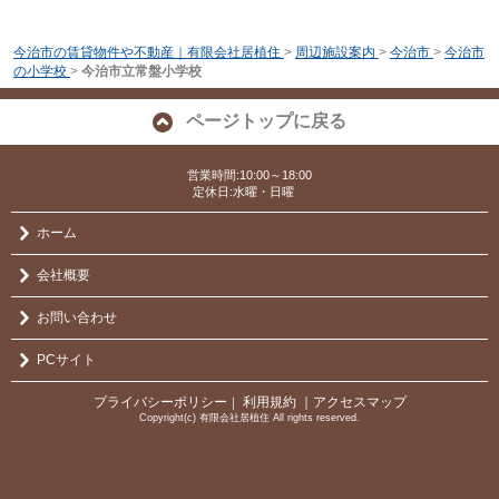
今治市の賃貸物件や不動産｜有限会社居植住
>
周辺施設案内
>
今治市
>
今治市
の小学校
>
今治市立常盤小学校
ページトップに戻る
営業時間:10:00～18:00
定休日:水曜・日曜
ホーム
会社概要
お問い合わせ
PCサイト
プライバシーポリシー
利用規約
｜アクセスマップ
｜
Copyright(c) 有限会社居植住 All rights reserved.