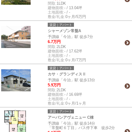
間取:
1LDK
建物面積:
- / 13.04坪
土地面積:
- / -
敷金/礼金:
0ヶ月/5万円
賃貸｜アパート
シャーメゾン常盤A
予讃線「今治」駅 徒歩7分
6.7万円
間取:
2LDK
建物面積:
- / 17.62坪
土地面積:
- / -
敷金/礼金:
0ヶ月/7万円
賃貸｜アパート
カサ・グランディスⅡ
予讃線「今治」駅 徒歩13分
5.9万円
間取:
2LDK
建物面積:
- / 16.69坪
土地面積:
- / -
敷金/礼金:
0ヶ月/1ヶ月
賃貸｜アパート
アーバンアヴェニュー C棟
予讃線「今治」駅 徒歩14分
「常盤町６丁目」バス停下車 徒歩2分