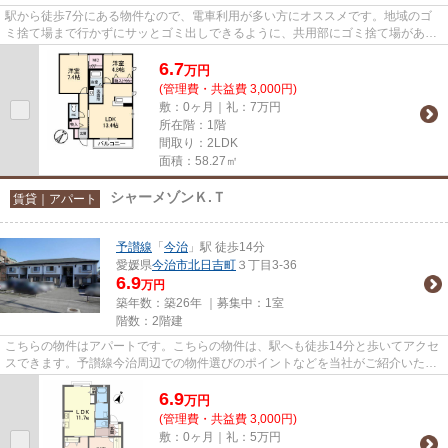
駅から徒歩7分にある物件なので、電車利用が多い方にオススメです。地域のゴ
ミ捨て場まで行かずにサッとゴミ出しできるように、共用部にゴミ捨て場があり
ます。こちらの物件はアパート...
6.7
万
円
(管理費・共益費 3,000円)
敷：0ヶ月｜礼：7万円
所在階：1階
間取り：2LDK
面積：58.27㎡
シャーメゾンＫ.Ｔ
賃貸｜アパート
予讃線
「
今治
」駅 徒歩14分
愛媛県
今治市
北日吉町
３丁目3-36
6.9
万円
築年数：築26年 ｜募集中：
1室
階数：2階建
こちらの物件はアパートです。こちらの物件は、駅へも徒歩14分と歩いてアクセ
スできます。予讃線今治周辺での物件選びのポイントなどを当社がご紹介いたし
ます。0898-33-0011またはinf...
6.9
万
円
(管理費・共益費 3,000円)
敷：0ヶ月｜礼：5万円