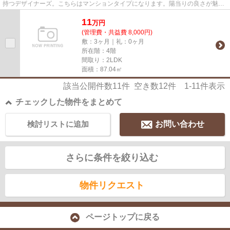
持つデザイナーズ。こちらはマンションタイプになります。陽当りの良さが魅力
の物件です。予讃線今治付近...
11
万
円
(管理費・共益費 8,000円)
敷：3ヶ月｜礼：0ヶ月
所在階：4階
間取り：2LDK
面積：87.04㎡
該当公開件数
11
件 空き数
12
件
1-11
件表示
チェックした物件をまとめて
検討リストに追加
お問い合わせ
さらに条件を絞り込む
物件リクエスト
ページトップに戻る