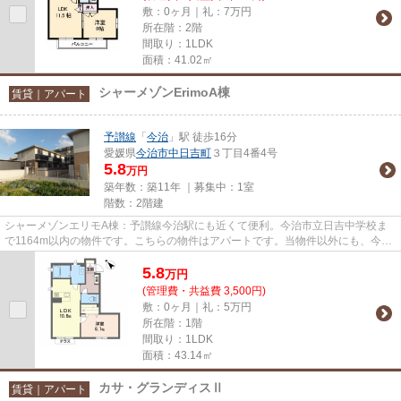
敷：0ヶ月｜礼：7万円
所在階：2階
間取り：1LDK
面積：41.02㎡
シャーメゾンErimoA棟
賃貸｜アパート
予讃線
「
今治
」駅 徒歩16分
愛媛県
今治市
中日吉町
３丁目4番4号
5.8
万円
築年数：築11年 ｜募集中：
1室
階数：2階建
シャーメゾンエリモA棟：予讃線今治駅にも近くて便利。今治市立日吉中学校ま
で1164m以内の物件です。こちらの物件はアパートです。当物件以外にも、今治
市内にはさまざまな物件がござ...
5.8
万
円
(管理費・共益費 3,500円)
敷：0ヶ月｜礼：5万円
所在階：1階
間取り：1LDK
面積：43.14㎡
カサ・グランディスⅡ
賃貸｜アパート