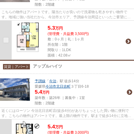
階数：2階建
こちらの物件はアパートです。陽当たりが良いので洗濯物も乾きやすい物件で
す。地域に強い当社だから、今治市エリア、予讃線今治周辺といったご要望にも
すぐにお応えできます。お問い...
5.3
万
円
(管理費・共益費 3,500円)
敷：0ヶ月｜礼：1ヶ月
所在階：1階
間取り：1LDK
面積：42.08㎡
アップルハイツ
賃貸｜アパート
予讃線
「
今治
」駅 徒歩14分
愛媛県
今治市
北日吉町
３丁目6-18
5.4
万円
築年数：築26年 ｜募集中：
1室
階数：2階建
近くにはローソン 今治北日吉町店(徒歩4分)がありちょっとした買い物に便利で
す。こちらの物件はアパートです。最上階の物件です。駅まで徒歩14分に立地す
る物件です。居植住では今治...
5.4
万
円
(管理費・共益費 3,000円)