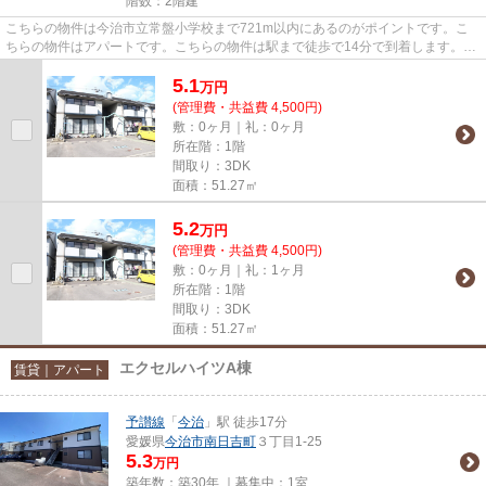
階数：2階建
こちらの物件は今治市立常盤小学校まで721m以内にあるのがポイントです。こ
ちらの物件はアパートです。こちらの物件は駅まで徒歩で14分で到着します。当
社オススメの賃貸物件はいかが...
5.1
万
円
(管理費・共益費 4,500円)
敷：0ヶ月｜礼：0ヶ月
所在階：1階
間取り：3DK
面積：51.27㎡
5.2
万
円
(管理費・共益費 4,500円)
敷：0ヶ月｜礼：1ヶ月
所在階：1階
間取り：3DK
面積：51.27㎡
エクセルハイツA棟
賃貸｜アパート
予讃線
「
今治
」駅 徒歩17分
愛媛県
今治市
南日吉町
３丁目1-25
5.3
万円
築年数：築30年 ｜募集中：
1室