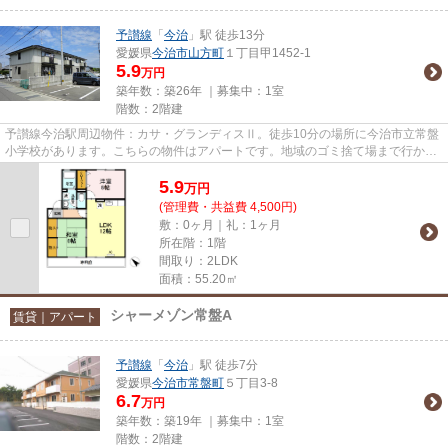
予讃線
「
今治
」駅 徒歩13分
愛媛県
今治市
山方町
１丁目甲1452‐1
5.9
万円
築年数：築26年 ｜募集中：
1室
階数：2階建
予讃線今治駅周辺物件：カサ・グランディスⅡ。徒歩10分の場所に今治市立常盤
小学校があります。こちらの物件はアパートです。地域のゴミ捨て場まで行かず
にサッとゴミ出しできるように...
5.9
万
円
(管理費・共益費 4,500円)
敷：0ヶ月｜礼：1ヶ月
所在階：1階
間取り：2LDK
面積：55.20㎡
シャーメゾン常盤A
賃貸｜アパート
予讃線
「
今治
」駅 徒歩7分
愛媛県
今治市
常盤町
５丁目3-8
6.7
万円
築年数：築19年 ｜募集中：
1室
階数：2階建