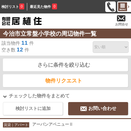
0
0
検討リスト
最近見た物件
お問合せ
今治市立常盤小学校の周辺物件一覧
11
該当物件
件
12
空き数
件
さらに条件を絞り込む
物件リクエスト
チェックした物件をまとめて
検討リストに追加
お問い合わせ
アーバンアベニューⅡ
賃貸｜アパート