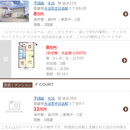
予讃線
「
今治
」駅 徒歩12分
愛媛県
今治市
北日吉町
２丁目6-28
8
万円
築年数：築6年 ｜募集中：
1室
階数：2階建
「シャーメゾン ルシエール」のここがイチオシ。歩いて6分の場所に、ディスカ
ウントドラッグ コスモス 北日吉店があります。こちらの物件はアパートです。徒
歩12分で駅へのアクセスが...
8
万
円
(管理費・共益費 3,000円)
敷：0ヶ月｜礼：12万円
所在階：2階
間取り：2LDK
面積：50.15㎡
F COURT
賃貸｜マンション
予讃線
「
今治
」駅 徒歩16分
愛媛県
今治市
中日吉町
３丁目4-7
11
万円
築年数：築19年 ｜募集中：
1室
階数：5階建
こちらはエレベーター付きの物件です。特徴的な外観と洗練された設計の内装を