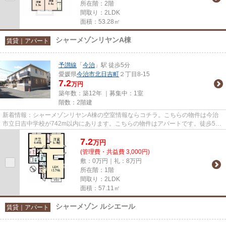
所在階：2階
間取り：2LDK
面積：53.28㎡
シャーメゾンリヤンA棟
賃貸｜アパート
予讃線
「
今治
」駅 徒歩5分
愛媛県
今治市
北日吉町
２丁目8-15
7.2
万円
築年数：築12年 ｜募集中：
1室
階数：2階建
新着情報：シャーメゾンリヤンA棟の空室情報ならコチラ。こちらの物件は今治
市立日吉中学校が742m以内にあります。こちらの物件はアパートです。徒歩5分
で駅にアクセスできる物件です...
7.2
万
円
(管理費・共益費 3,000円)
敷：0万円｜礼：8万円
所在階：1階
間取り：2LDK
面積：57.11㎡
シャーメゾン ルシエール
賃貸｜アパート