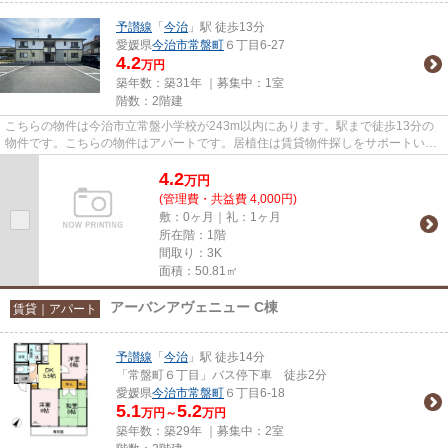
予讃線
「
今治
」駅 徒歩13分
愛媛県
今治市
常盤町
６丁目6-27
4.2
万円
築年数：築31年 ｜募集中：
1室
階数：2階建
こちらの物件は今治市立常盤小学校が243m以内にあります。駅まで徒歩13分の
物件です。こちらの物件はアパートです。居植住は賃貸物件探しをサポートいた
します。予讃線今治周辺の不動...
4.2
万
円
(管理費・共益費 4,000円)
敷：0ヶ月｜礼：1ヶ月
所在階：1階
間取り：3K
面積：50.81㎡
アーバンアヴェニュー C棟
賃貸｜アパート
予讃線
「
今治
」駅 徒歩14分
「常盤町６丁目」バス停下車 徒歩2分
愛媛県
今治市
常盤町
６丁目6-18
5.1
5.2
万円～
万円
築年数：築29年 ｜募集中：
2室