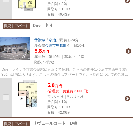
所在階：2階
間取り：1LDK
面積：40.43㎡
Due ♭４
賃貸｜アパート
予讃線
「
今治
」駅 徒歩24分
愛媛県
今治市
馬越町
４丁目10-1
5.8
万円
築年数：築19年 ｜募集中：
1室
階数：2階建
Due ♭４：予讃線今治駅にも近くて便利。こちらの物件は今治市立西中学校が
391m以内にあります。こちらの物件はアパートです。不動産についてのご連絡
は、今治市の物件情報を取り扱っ...
5.8
万
円
(管理費・共益費 3,000円)
敷：0ヶ月｜礼：1ヶ月
所在階：1階
間取り：1LDK
面積：42.86㎡
リヴェールコート D棟
賃貸｜アパート