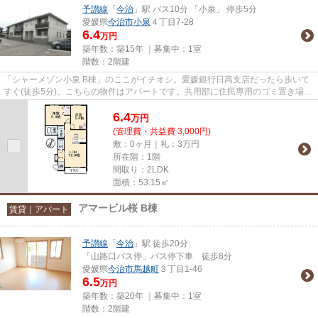
予讃線
「
今治
」駅 バス10分 「小泉」 停歩5分
愛媛県
今治市
小泉
４丁目7-28
6.4
万円
築年数：築15年 ｜募集中：
1室
階数：2階建
「シャーメゾン小泉 B棟」のここがイチオシ。愛媛銀行日高支店だったら歩いて
すぐ(徒歩5分)。こちらの物件はアパートです。共用部に住民専用のゴミ置き場が
あるので、面倒なゴミ出しも...
6.4
万
円
(管理費・共益費 3,000円)
敷：0ヶ月｜礼：3万円
所在階：1階
間取り：2LDK
面積：53.15㎡
アマービル桜 B棟
賃貸｜アパート
予讃線
「
今治
」駅 徒歩20分
「山路口バス停」バス停下車 徒歩8分
愛媛県
今治市
馬越町
３丁目1-46
6.5
万円
築年数：築20年 ｜募集中：
1室
階数：2階建