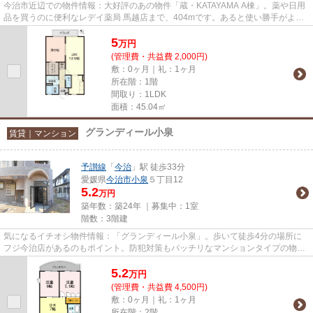
今治市近辺での物件情報：大好評のあの物件「蔵・KATAYAMA A棟」。薬や日用
品を買うのに便利なレデイ薬局 馬越店まで、404mです。あると使い勝手がよく
利便性が高いのが敷地内ごみ置き...
5
万
円
(管理費・共益費 2,000円)
敷：0ヶ月｜礼：1ヶ月
所在階：1階
間取り：1LDK
面積：45.04㎡
グランディール小泉
賃貸｜マンション
予讃線
「
今治
」駅 徒歩33分
愛媛県
今治市
小泉
５丁目12
5.2
万円
築年数：築24年 ｜募集中：
1室
階数：3階建
気になるイチオシ物件情報：「グランディール小泉」。歩いて徒歩4分の場所に
フジ今治店があるのもポイント。防犯対策もバッチリなマンションタイプの物件
です。居植住がおすすめする物...
5.2
万
円
(管理費・共益費 4,500円)
敷：0ヶ月｜礼：1ヶ月
所在階：2階