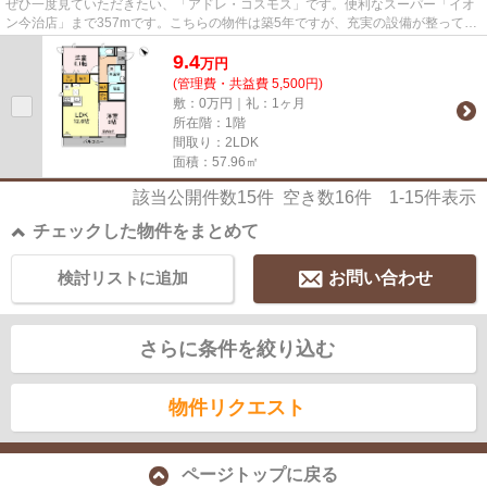
ぜひ一度見ていただきたい、「アドレ・コスモス」です。便利なスーパー「イオ
ン今治店」まで357mです。こちらの物件は築5年ですが、充実の設備が整ってい
ます。陽当りが良い物件です。...
9.4
万
円
(管理費・共益費 5,500円)
敷：0万円｜礼：1ヶ月
所在階：1階
間取り：2LDK
面積：57.96㎡
該当公開件数
15
件 空き数
16
件
1-15
件表示
チェックした物件をまとめて
検討リストに追加
お問い合わせ
さらに条件を絞り込む
物件リクエスト
ページトップに戻る