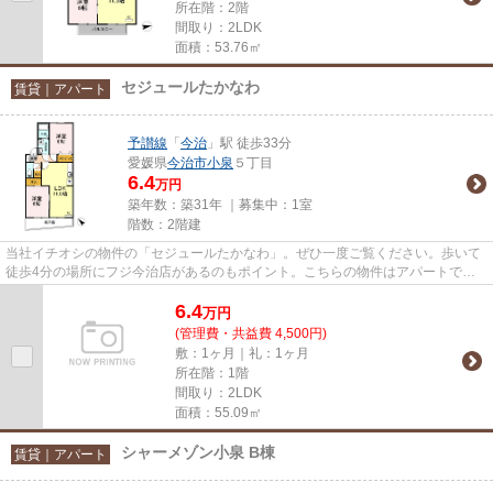
所在階：2階
間取り：2LDK
面積：53.76㎡
セジュールたかなわ
賃貸｜アパート
予讃線
「
今治
」駅 徒歩33分
愛媛県
今治市
小泉
５丁目
6.4
万円
築年数：築31年 ｜募集中：
1室
階数：2階建
当社イチオシの物件の「セジュールたかなわ」。ぜひ一度ご覧ください。歩いて
徒歩4分の場所にフジ今治店があるのもポイント。こちらの物件はアパートで
す。居植住は今治市に特化してお...
6.4
万
円
(管理費・共益費 4,500円)
敷：1ヶ月｜礼：1ヶ月
所在階：1階
間取り：2LDK
面積：55.09㎡
シャーメゾン小泉 B棟
賃貸｜アパート