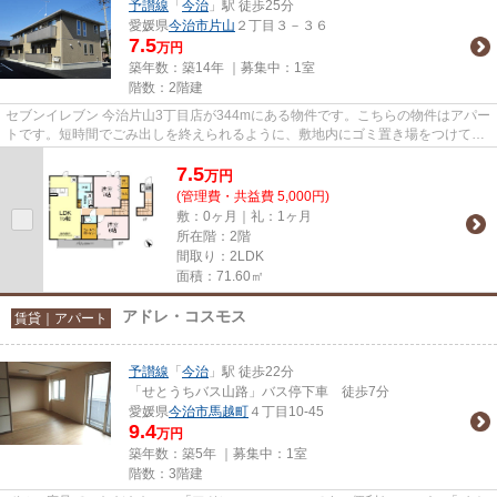
予讃線
「
今治
」駅 徒歩25分
愛媛県
今治市
片山
２丁目３－３６
7.5
万円
築年数：築14年 ｜募集中：
1室
階数：2階建
セブンイレブン 今治片山3丁目店が344mにある物件です。こちらの物件はアパー
トです。短時間でごみ出しを終えられるように、敷地内にゴミ置き場をつけてお
ります。最上階のアパートで...
7.5
万
円
(管理費・共益費 5,000円)
敷：0ヶ月｜礼：1ヶ月
所在階：2階
間取り：2LDK
面積：71.60㎡
アドレ・コスモス
賃貸｜アパート
予讃線
「
今治
」駅 徒歩22分
「せとうちバス山路」バス停下車 徒歩7分
愛媛県
今治市
馬越町
４丁目10-45
9.4
万円
築年数：築5年 ｜募集中：
1室
階数：3階建