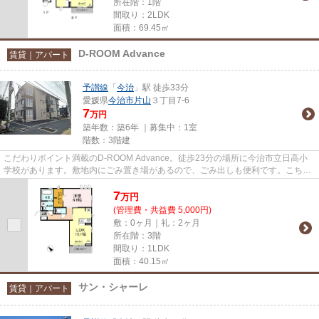
所在階：1階
間取り：2LDK
面積：69.45㎡
D-ROOM Advance
賃貸｜アパート
予讃線
「
今治
」駅 徒歩33分
愛媛県
今治市
片山
３丁目7-6
7
万円
築年数：築6年 ｜募集中：
1室
階数：3階建
こだわりポイント満載のD-ROOM Advance。徒歩23分の場所に今治市立日高小
学校があります。敷地内にごみ置き場があるので、ごみ出しも便利です。こちら
の物件はアパートです。予讃線今...
7
万
円
(管理費・共益費 5,000円)
敷：0ヶ月｜礼：2ヶ月
所在階：3階
間取り：1LDK
面積：40.15㎡
サン・シャーレ
賃貸｜アパート