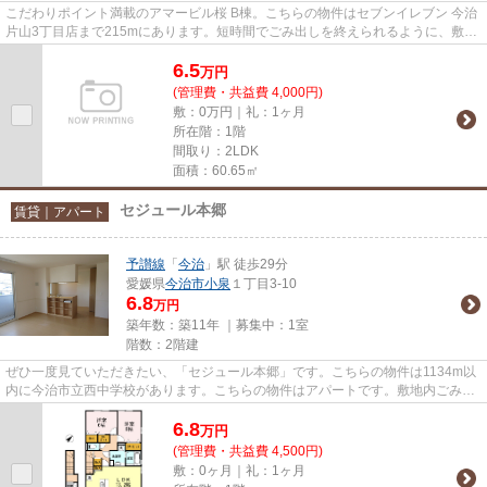
こだわりポイント満載のアマービル桜 B棟。こちらの物件はセブンイレブン 今治
片山3丁目店まで215mにあります。短時間でごみ出しを終えられるように、敷地
内にゴミ置き場を設置してい...
6.5
万
円
(管理費・共益費 4,000円)
敷：0万円｜礼：1ヶ月
所在階：1階
間取り：2LDK
面積：60.65㎡
セジュール本郷
賃貸｜アパート
予讃線
「
今治
」駅 徒歩29分
愛媛県
今治市
小泉
１丁目3-10
6.8
万円
築年数：築11年 ｜募集中：
1室
階数：2階建
ぜひ一度見ていただきたい、「セジュール本郷」です。こちらの物件は1134m以
内に今治市立西中学校があります。こちらの物件はアパートです。敷地内ごみ置
き場により、敷地外のごみ置き...
6.8
万
円
(管理費・共益費 4,500円)
敷：0ヶ月｜礼：1ヶ月