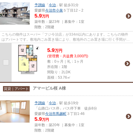
予讃線
「
今治
」駅 徒歩31分
愛媛県
今治市
小泉
５丁目12－2
5.9
万円
築年数：築23年 ｜募集中：
1室
階数：2階建
こちらの物件はスーパー「フジ今治店」が334m以内にあります。こちらの物件
はアパートです。敷地内ごみ置き場により、敷地外のごみ置き場に行く手間が省
けます。お客様のお好みで今治...
5.9
万
円
(管理費・共益費 3,000円)
敷：0ヶ月｜礼：1ヶ月
所在階：1階
間取り：2LDK
面積：53.76㎡
アマービル桜 A棟
賃貸｜アパート
予讃線
「
今治
」駅 徒歩19分
「山路口バス停」バス停下車 徒歩8分
愛媛県
今治市
馬越町
３丁目1-46
5.9
万円
築年数：築20年 ｜募集中：
1室
階数：2階建