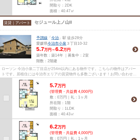
間取り：2DK
面積：40.47㎡
セジュール上ノ山II
賃貸｜アパート
予讃線
「
今治
」駅 徒歩28分
愛媛県
今治市
小泉
３丁目10-32
5.7
6.2
万円～
万円
築年数：築14年 ｜募集中：
2室
階数：2階建
ローソン 今治小泉二丁目店が254m以内にある物件です。こちらの物件はアパー
トです。居植住には今治市エリアの賃貸物件も多数ございます！お問い合わせは
お気軽に0898-33-0011またはin...
5.7
万
円
(管理費・共益費 4,000円)
敷：0万円｜礼：1ヶ月
所在階：1階
間取り：1LDK
面積：40.43㎡
6.2
万
円
(管理費・共益費 4,000円)
敷：0万円｜礼：1ヶ月