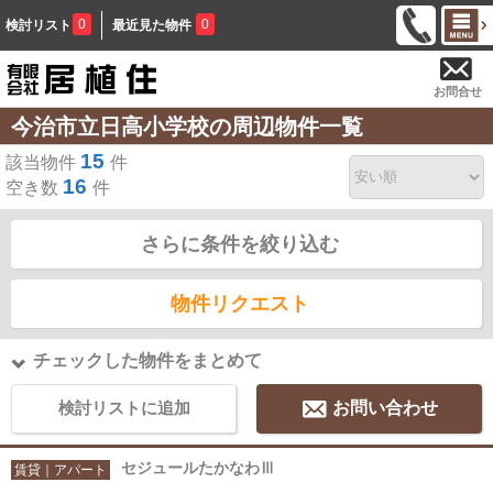
0
0
検討リスト
最近見た物件
お問合せ
今治市立日高小学校の周辺物件一覧
15
該当物件
件
16
空き数
件
さらに条件を絞り込む
物件リクエスト
チェックした物件をまとめて
検討リストに追加
お問い合わせ
セジュールたかなわⅢ
賃貸｜アパート