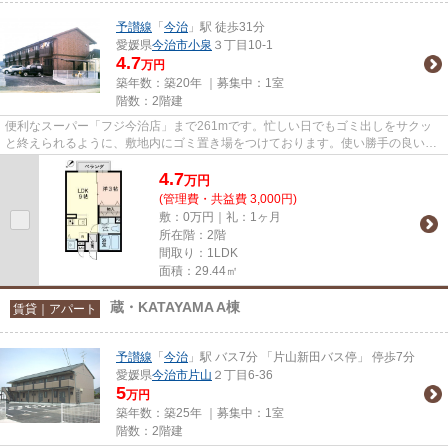
予讃線
「
今治
」駅 徒歩31分
愛媛県
今治市
小泉
３丁目10-1
4.7
万円
築年数：築20年 ｜募集中：
1室
階数：2階建
便利なスーパー「フジ今治店」まで261mです。忙しい日でもゴミ出しをサクッ
と終えられるように、敷地内にゴミ置き場をつけております。使い勝手の良いア
パートでイチオシの物件です。...
4.7
万
円
(管理費・共益費 3,000円)
敷：0万円｜礼：1ヶ月
所在階：2階
間取り：1LDK
面積：29.44㎡
蔵・KATAYAMA A棟
賃貸｜アパート
予讃線
「
今治
」駅 バス7分 「片山新田バス停」 停歩7分
愛媛県
今治市
片山
２丁目6-36
5
万円
築年数：築25年 ｜募集中：
1室
階数：2階建