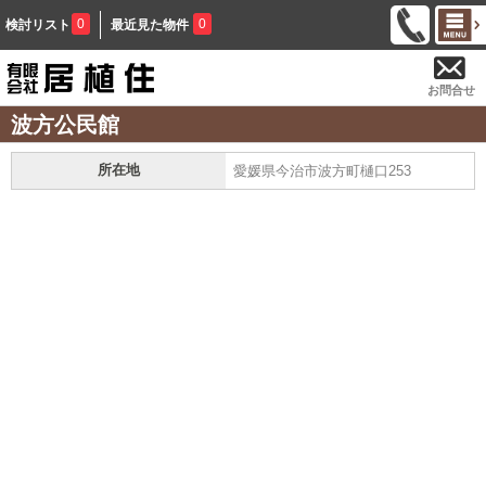
0
0
検討リスト
最近見た物件
お問合せ
波方公民館
所在地
愛媛県今治市波方町樋口253