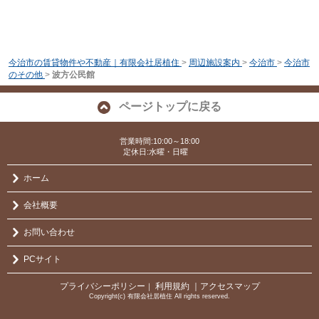
今治市の賃貸物件や不動産｜有限会社居植住
>
周辺施設案内
>
今治市
>
今治市
のその他
>
波方公民館
ページトップに戻る
営業時間:10:00～18:00
定休日:水曜・日曜
ホーム
会社概要
お問い合わせ
PCサイト
プライバシーポリシー
利用規約
｜アクセスマップ
｜
Copyright(c) 有限会社居植住 All rights reserved.