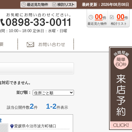
最終更新：2026年08月08日
00
00
件
件
最近見た物件
検討リスト
間：10:00～18:00
定休日：水曜・日曜
は対応できません。
並び順：
2
1-2
該当公開件数
件
件表示
館
愛媛県今治市波方町樋口