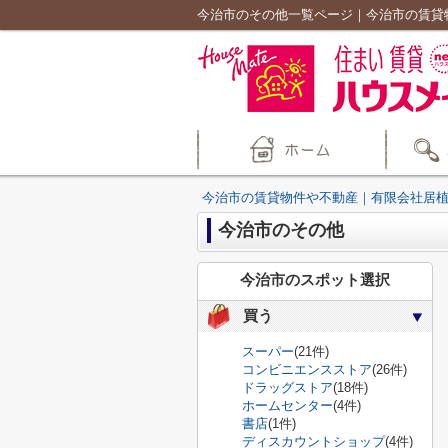
今治市のその他一覧ページ｜今治市の賃貸
今治市の賃貸物件や不動産｜有限会社居
今治市のその他
今治市のスポット選択
買う
スーパー
(21件)
コンビニエンスストア
(26件)
ドラッグストア
(18件)
ホームセンター
(4件)
書店
(1件)
ディスカウントショップ
(4件)