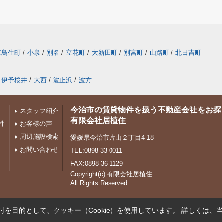
東鳥生町
/
小泉
/
別名
/
立花町
/
大新田町
/
別宮町
/
山路町
/
北日吉町
伊予桜井
/
大西
/
波止浜
/
波方
今治市の賃貸物件を扱う不動産会社をお探
スタッフ紹介
有限会社居植住
件
お客様の声
周辺施設検索
愛媛県今治市片山２丁目4-18
お問い合わせ
TEL:0898-33-0011
FAX:0898-36-1129
Copyright(c) 有限会社居植住
All Rights Reserved.
を目的として、クッキー（Cookie）を使用しています。
詳しくは、