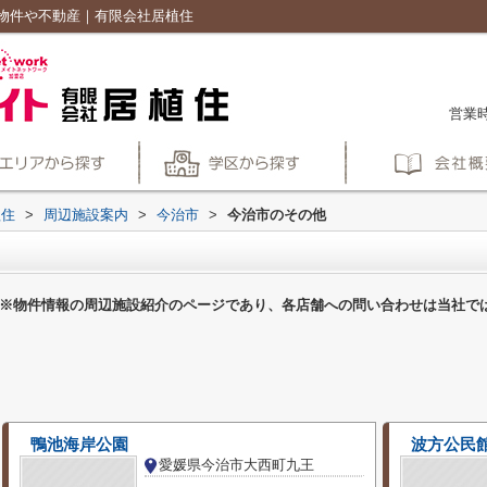
物件や不動産｜有限会社居植住
営業時
植住
>
周辺施設案内
>
今治市
>
今治市のその他
※物件情報の周辺施設紹介のページであり、各店舗への問い合わせは当社で
鴨池海岸公園
波方公民
愛媛県今治市大西町九王