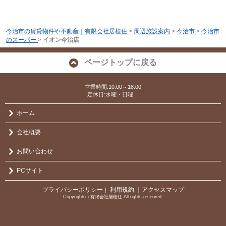
今治市の賃貸物件や不動産｜有限会社居植住
>
周辺施設案内
>
今治市
>
今治市
のスーパー
>
イオン今治店
ページトップに戻る
営業時間:10:00～18:00
定休日:水曜・日曜
ホーム
会社概要
お問い合わせ
PCサイト
プライバシーポリシー
利用規約
｜アクセスマップ
｜
Copyright(c) 有限会社居植住 All rights reserved.