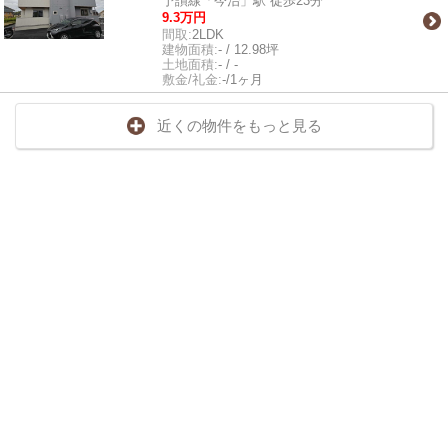
予讃線「今治」駅 徒歩23分
9.3万円
間取:
2LDK
建物面積:
- / 12.98坪
土地面積:
- / -
敷金/礼金:
-/1ヶ月
近くの物件をもっと見る