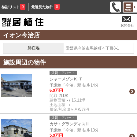
0
0
検討リスト
最近見た物件
お問合せ
イオン今治店
所在地
愛媛県今治市馬越町４丁目8-1
施設周辺の物件
賃貸｜アパート
シャーメゾンＫ.Ｔ
予讃線「今治」駅 徒歩14分
6.9万円
間取:
2LDK
建物面積:
- / 16.11坪
土地面積:
- / -
敷金/礼金:
0ヶ月/5万円
賃貸｜アパート
カサ・グランディスⅡ
予讃線「今治」駅 徒歩13分
5.9万円