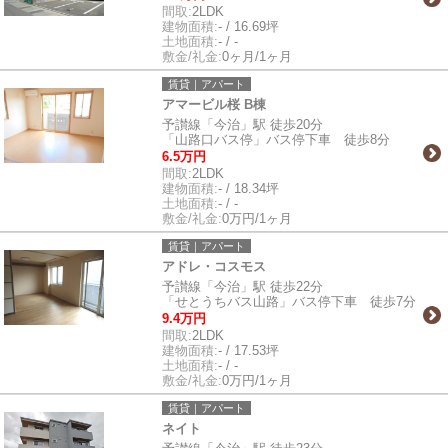
間取:
2LDK
建物面積:
- / 16.69坪
土地面積:
- / -
敷金/礼金:
0ヶ月/1ヶ月
賃貸｜アパート
アマービル桜 B棟
予讃線「今治」駅 徒歩20分
「山路口バス停」バス停下車 徒歩8分
6.5万円
間取:
2LDK
建物面積:
- / 18.34坪
土地面積:
- / -
敷金/礼金:
0万円/1ヶ月
賃貸｜アパート
アドレ・コスモス
予讃線「今治」駅 徒歩22分
「せとうちバス山路」バス停下車 徒歩7分
9.4万円
間取:
2LDK
建物面積:
- / 17.53坪
土地面積:
- / -
敷金/礼金:
0万円/1ヶ月
賃貸｜アパート
ネイト