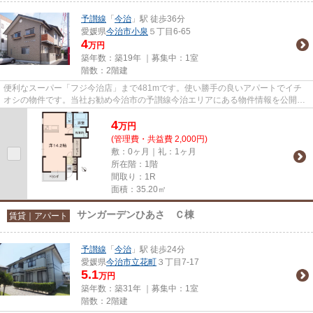
予讃線
「
今治
」駅 徒歩36分
愛媛県
今治市
小泉
５丁目6-65
4
万円
築年数：築19年 ｜募集中：
1室
階数：2階建
便利なスーパー「フジ今治店」まで481mです。使い勝手の良いアパートでイチ
オシの物件です。当社お勧め今治市の予讃線今治エリアにある物件情報を公開中
です。気になる方は0898-33-001...
4
万
円
(管理費・共益費 2,000円)
敷：0ヶ月｜礼：1ヶ月
所在階：1階
間取り：1R
面積：35.20㎡
サンガーデンひあさ Ｃ棟
賃貸｜アパート
予讃線
「
今治
」駅 徒歩24分
愛媛県
今治市
立花町
３丁目7-17
5.1
万円
築年数：築31年 ｜募集中：
1室
階数：2階建