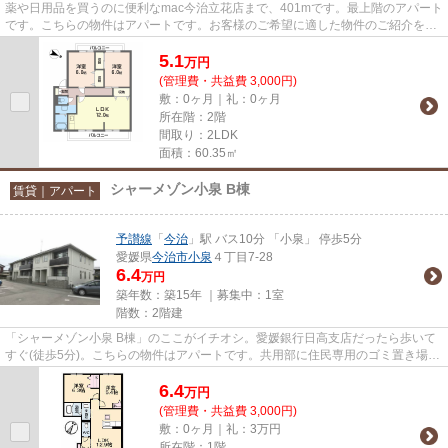
薬や日用品を買うのに便利なmac今治立花店まで、401mです。最上階のアパート
です。こちらの物件はアパートです。お客様のご希望に適した物件のご紹介をい
たします。個々のこだわりやご...
5.1
万
円
(管理費・共益費 3,000円)
敷：0ヶ月｜礼：0ヶ月
所在階：2階
間取り：2LDK
面積：60.35㎡
シャーメゾン小泉 B棟
賃貸｜アパート
予讃線
「
今治
」駅 バス10分 「小泉」 停歩5分
愛媛県
今治市
小泉
４丁目7-28
6.4
万円
築年数：築15年 ｜募集中：
1室
階数：2階建
「シャーメゾン小泉 B棟」のここがイチオシ。愛媛銀行日高支店だったら歩いて
すぐ(徒歩5分)。こちらの物件はアパートです。共用部に住民専用のゴミ置き場が
あるので、面倒なゴミ出しも...
6.4
万
円
(管理費・共益費 3,000円)
敷：0ヶ月｜礼：3万円
所在階：1階