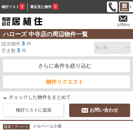
0
0
検討リスト
最近見た物件
お問合せ
ハローズ 中寺店の周辺物件一覧
3
該当物件
件
3
空き数
件
さらに条件を絞り込む
物件リクエスト
チェックした物件をまとめて
検討リストに追加
お問い合わせ
メルベーユ小泉
賃貸｜アパート