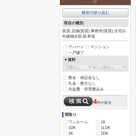
種別で絞り込む
現在の種別
賃貸,店舗(賃貸),事務所(賃貸),住宅以
外建物全部,駐車場
アパート
マンション
一戸建て
▼賃料
～
敷金・保証金なし
礼金・敷引なし
共益費・管理費込み
4
件が該当
間取り
ワンルーム
1K
1DK
1LDK
2K
2DK