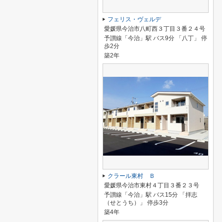
フェリス・ヴェルデ
愛媛県今治市八町西３丁目３番２４号
予讃線「今治」駅 バス9分 「八丁」 停
歩2分
築2年
クラール東村 Ｂ
愛媛県今治市東村４丁目３番２３号
予讃線「今治」駅 バス15分 「拝志
（せとうち）」 停歩3分
築4年