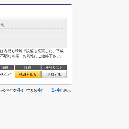
５号
は内観も綺麗で設備も充実した、平成
ご不明な点等、お気軽にご連絡下さい。
面積
詳細
検討リスト
58.21㎡
詳細を見る
追加する
4
4
1-4
当公開件数
件 空き数
件
件表示