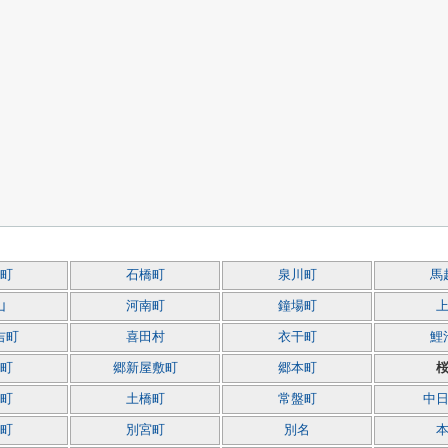
町
石橋町
泉川町
馬
山
河南町
鐘場町
吉町
喜田村
衣干町
鯉
町
郷新屋敷町
郷本町
町
土橋町
常盤町
中
町
別宮町
別名