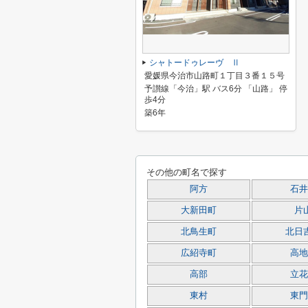
シャトードゥレーヴ Ⅱ
愛媛県今治市山路町１丁目３番１５号
予讃線「今治」駅 バス6分 「山路」 停
歩4分
築6年
その他の町名で探す
阿方
石井
大新田町
片
北鳥生町
北日
広紹寺町
高地
高部
立花
東村
東門