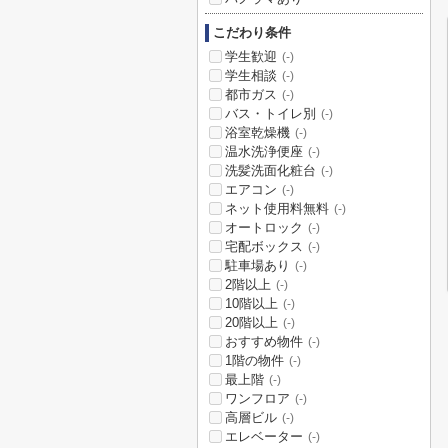
こだわり条件
学生歓迎
(-)
学生相談
(-)
都市ガス
(-)
バス・トイレ別
(-)
浴室乾燥機
(-)
温水洗浄便座
(-)
洗髪洗面化粧台
(-)
エアコン
(-)
ネット使用料無料
(-)
オートロック
(-)
宅配ボックス
(-)
駐車場あり
(-)
2階以上
(-)
10階以上
(-)
20階以上
(-)
おすすめ物件
(-)
1階の物件
(-)
最上階
(-)
ワンフロア
(-)
高層ビル
(-)
エレベーター
(-)