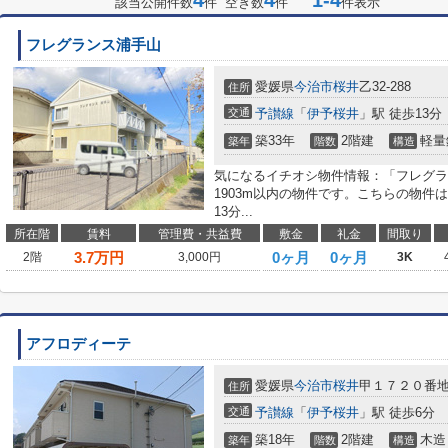
4
4
1-4
該当公開件数
件 空き数
件
件表示
フレグランス浦手山
愛媛県
今治市
桜井
乙32-288
住所
交通
予讃線
「
伊予桜井
」駅 徒歩13分
築33年
2階建
軽量
築年
階数
構造
気になるイチオシ物件情報：「フレグラ
1903m以内の物件です。こちらの物件
13分...
所在階
賃料
管理費・共益費
敷金
礼金
間取り
3.7
万円
0ヶ月
0ヶ月
2階
3,000円
3K
アフロディーテ
愛媛県
今治市
桜井
甲１７２０番
住所
交通
予讃線
「
伊予桜井
」駅 徒歩6分
築18年
2階建
木造
築年
階数
構造