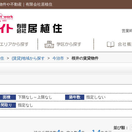
物件や不動産｜有限会社居植住
営業時
植住
>
(賃貸)地域から探す
>
今治市
>
桜井の賃貸物件
面積
下限なし～上限なし
築年数
指定しない
間取り
指定なし
並び順：