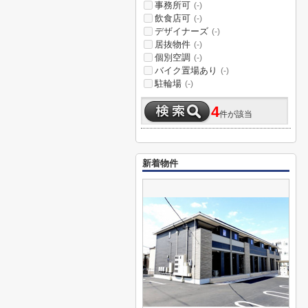
事務所可
(-)
飲食店可
(-)
デザイナーズ
(-)
居抜物件
(-)
個別空調
(-)
バイク置場あり
(-)
駐輪場
(-)
4
件が該当
新着物件