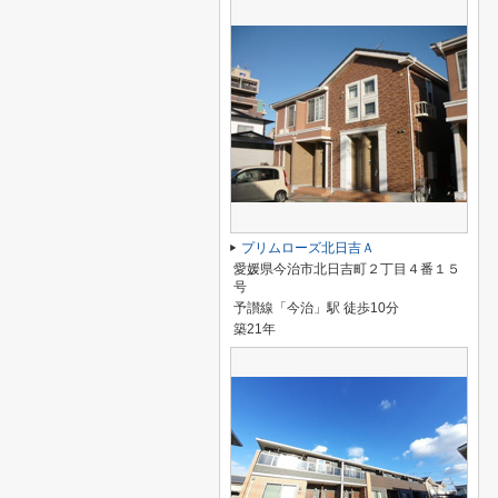
プリムローズ北日吉Ａ
愛媛県今治市北日吉町２丁目４番１５
号
予讃線「今治」駅 徒歩10分
築21年