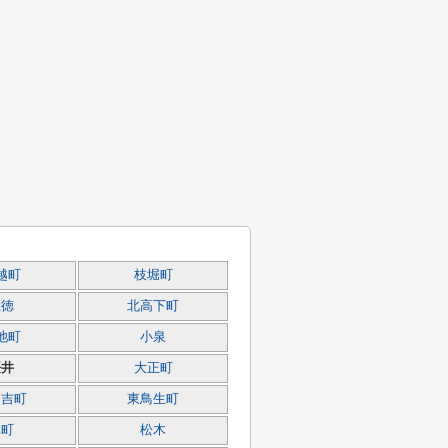
越町
枝堀町
上徳
北高下町
池町
小泉
桜井
大正町
日吉町
東鳥生町
本町
松木