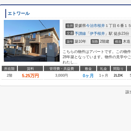
エトワール
愛媛県
今治市
桜井
１丁目６番１
住所
交通
予讃線
「
伊予桜井
」駅 徒歩23分
築10年
2階建
木造
築年
階数
構造
こちらの物件はアパートです。この物件
28年築となっています。物件の見学や
わたし...
所在階
賃料
管理費・共益費
敷金
礼金
間取り
5.25
万円
0ヶ月
2階
3,000円
1ヶ月
2LDK
該