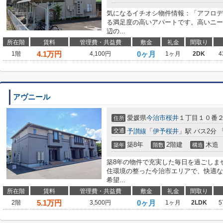
気になるイチオシ物件情報：「アフロデ
る満足度の高いアパートです。高いニー
辺の...
所在階
賃料
管理費・共益費
敷金
礼金
間取り
4.1
万円
0ヶ月
1階
4,100円
1ヶ月
2DK
4
アヴニール
愛媛県
今治市
桜井
１丁目１０番
住所
交通
予讃線
「
伊予桜井
」駅 バス2分 
築8年
2階建
木造
築年
階数
構造
築8年の物件で充実した毎日を過ごしま
住環境の整った今治市エリアで、快適な
希望...
所在階
賃料
管理費・共益費
敷金
礼金
間取り
5.1
万円
0ヶ月
2階
3,500円
1ヶ月
2LDK
5