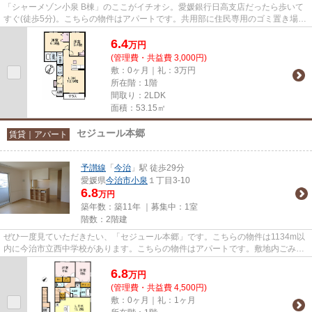
「シャーメゾン小泉 B棟」のここがイチオシ。愛媛銀行日高支店だったら歩いて
すぐ(徒歩5分)。こちらの物件はアパートです。共用部に住民専用のゴミ置き場が
あるので、面倒なゴミ出しも...
6.4
万
円
(管理費・共益費 3,000円)
敷：0ヶ月｜礼：3万円
所在階：1階
間取り：2LDK
面積：53.15㎡
セジュール本郷
賃貸｜アパート
予讃線
「
今治
」駅 徒歩29分
愛媛県
今治市
小泉
１丁目3-10
6.8
万円
築年数：築11年 ｜募集中：
1室
階数：2階建
ぜひ一度見ていただきたい、「セジュール本郷」です。こちらの物件は1134m以
内に今治市立西中学校があります。こちらの物件はアパートです。敷地内ごみ置
き場により、敷地外のごみ置き...
6.8
万
円
(管理費・共益費 4,500円)
敷：0ヶ月｜礼：1ヶ月