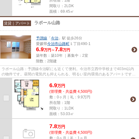
所在階：1階
間取り：2LDK
面積：69.45㎡
ラポール山路
賃貸｜アパート
予讃線
「
今治
」駅 徒歩26分
愛媛県
今治市
山路町
１丁目490-1
6.9
7.8
万円～
万円
築年数：築10年 ｜募集中：
2室
階数：2階建
ラポール山路：予讃線今治駅にも近くて便利。今治市立西中学校まで403m以内
の物件です。昼間の電気代も抑えられる、明るい室内環境のあるアパートです。
こちらの物件はアパートです。...
6.9
万
円
(管理費・共益費 4,500円)
敷：0ヶ月｜礼：9.9万円
所在階：1階
間取り：1LDK
面積：53.03㎡
7.8
万
円
(管理費・共益費 4,500円)
敷：0ヶ月｜礼：1ヶ月