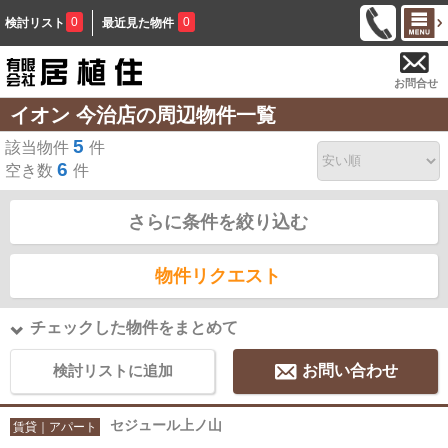
0
0
検討リスト
最近見た物件
お問合せ
イオン 今治店の周辺物件一覧
5
該当物件
件
6
空き数
件
さらに条件を絞り込む
物件リクエスト
チェックした物件をまとめて
検討リストに追加
お問い合わせ
セジュール上ノ山
賃貸｜アパート