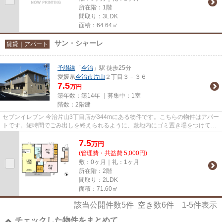
所在階：1階
間取り：3LDK
面積：64.64㎡
サン・シャーレ
賃貸｜アパート
予讃線
「
今治
」駅 徒歩25分
愛媛県
今治市
片山
２丁目３－３６
7.5
万円
築年数：築14年 ｜募集中：
1室
階数：2階建
セブンイレブン 今治片山3丁目店が344mにある物件です。こちらの物件はアパー
トです。短時間でごみ出しを終えられるように、敷地内にゴミ置き場をつけてお
ります。最上階のアパートで...
7.5
万
円
(管理費・共益費 5,000円)
敷：0ヶ月｜礼：1ヶ月
所在階：2階
間取り：2LDK
面積：71.60㎡
該当公開件数
5
件 空き数
6
件
1-5
件表示
チェックした物件をまとめて