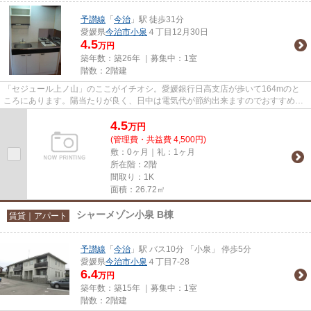
予讃線
「
今治
」駅 徒歩31分
愛媛県
今治市
小泉
４丁目12月30日
4.5
万円
築年数：築26年 ｜募集中：
1室
階数：2階建
「セジュール上ノ山」のここがイチオシ。愛媛銀行日高支店が歩いて164mのと
ころにあります。陽当たりが良く、日中は電気代が節約出来ますのでおすすめで
す。最上階のアパートです。居...
4.5
万
円
(管理費・共益費 4,500円)
敷：0ヶ月｜礼：1ヶ月
所在階：2階
間取り：1K
面積：26.72㎡
シャーメゾン小泉 B棟
賃貸｜アパート
予讃線
「
今治
」駅 バス10分 「小泉」 停歩5分
愛媛県
今治市
小泉
４丁目7-28
6.4
万円
築年数：築15年 ｜募集中：
1室
階数：2階建