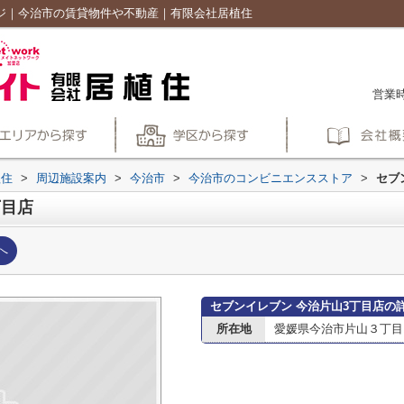
ージ｜今治市の賃貸物件や不動産｜有限会社居植住
営業時
植住
>
周辺施設案内
>
今治市
>
今治市のコンビニエンスストア
>
セブ
丁目店
へ
セブンイレブン 今治片山3丁目店の
所在地
愛媛県今治市片山３丁目1