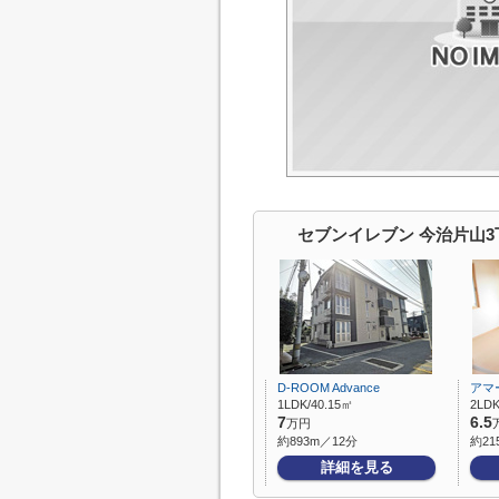
セブンイレブン 今治片山
D-ROOM Advance
アマ
1LDK/40.15㎡
2LDK
7
6.5
万円
約893m／12分
約21
詳細を見る