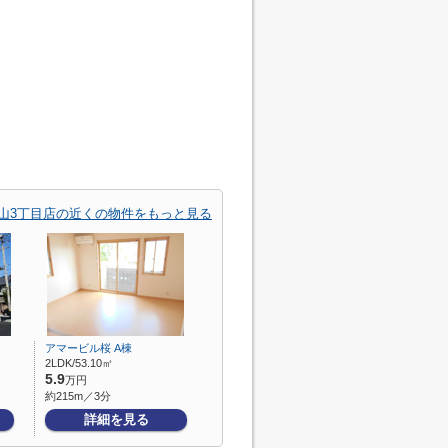
片山3丁目店の近くの物件をもっと見る
アマービル桜 A棟
2LDK/53.10㎡
5.9
万円
約215m／3分
詳細を見る