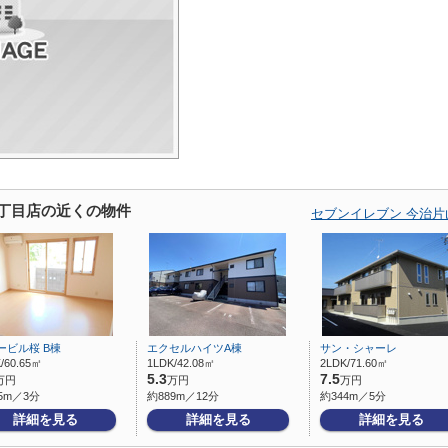
3丁目店の近くの物件
セブンイレブン 今治
ービル桜 B棟
エクセルハイツA棟
サン・シャーレ
/60.65㎡
1LDK/42.08㎡
2LDK/71.60㎡
5.3
7.5
万円
万円
万円
5m／3分
約889m／12分
約344m／5分
詳細を見る
詳細を見る
詳細を見る