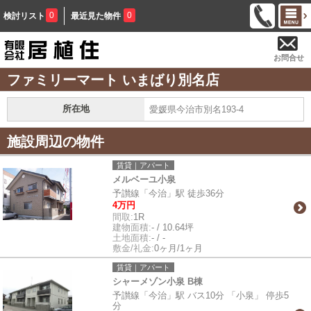
0
0
検討リスト
最近見た物件
お問合せ
ファミリーマート いまばり別名店
所在地
愛媛県今治市別名193-4
施設周辺の物件
賃貸｜アパート
メルベーユ小泉
予讃線「今治」駅 徒歩36分
4万円
間取:
1R
建物面積:
- / 10.64坪
土地面積:
- / -
敷金/礼金:
0ヶ月/1ヶ月
賃貸｜アパート
シャーメゾン小泉 B棟
予讃線「今治」駅 バス10分 「小泉」 停歩5
分