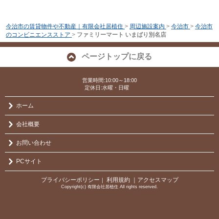
今治市の賃貸物件や不動産｜有限会社居植住
>
周辺施設案内
>
今治市
>
今治市
のコンビニエンスストア
>
ファミリーマート いまばり別名店
ページトップに戻る
営業時間:10:00～18:00
定休日:水曜・日曜
ホーム
会社概要
お問い合わせ
PCサイト
プライバシーポリシー
利用規約
｜アクセスマップ
｜
Copyright(c) 有限会社居植住 All rights reserved.