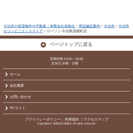
今治市の賃貸物件や不動産｜有限会社居植住
>
周辺施設案内
>
今治市
>
今治市
のコンビニエンスストア
>
ローソン 今治美須賀町店
ページトップに戻る
営業時間:10:00～18:00
定休日:水曜・日曜
ホーム
会社概要
お問い合わせ
PCサイト
プライバシーポリシー
利用規約
｜アクセスマップ
｜
Copyright(c) 有限会社居植住 All rights reserved.