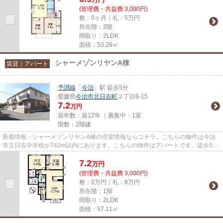
(管理費・共益費 3,000円)
敷：0ヶ月｜礼：5万円
所在階：2階
間取り：2LDK
面積：53.28㎡
シャーメゾンリヤンA棟
賃貸｜アパート
予讃線
「
今治
」駅 徒歩5分
愛媛県
今治市
北日吉町
２丁目8-15
7.2
万円
築年数：築12年 ｜募集中：
1室
階数：2階建
新着情報：シャーメゾンリヤンA棟の空室情報ならコチラ。こちらの物件は今治
市立日吉中学校が742m以内にあります。こちらの物件はアパートです。徒歩5分
で駅にアクセスできる物件です...
7.2
万
円
(管理費・共益費 3,000円)
敷：0万円｜礼：8万円
所在階：1階
間取り：2LDK
面積：57.11㎡