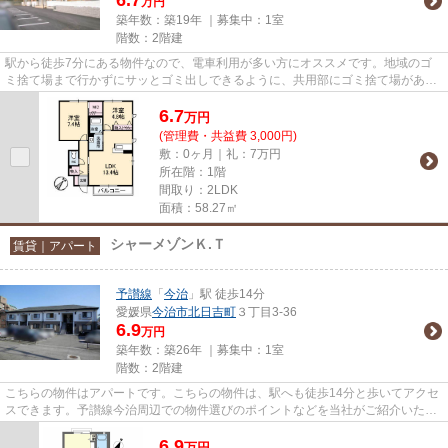
万円
築年数：築19年 ｜募集中：
1室
階数：2階建
駅から徒歩7分にある物件なので、電車利用が多い方にオススメです。地域のゴ
ミ捨て場まで行かずにサッとゴミ出しできるように、共用部にゴミ捨て場があり
ます。こちらの物件はアパート...
6.7
万
円
(管理費・共益費 3,000円)
敷：0ヶ月｜礼：7万円
所在階：1階
間取り：2LDK
面積：58.27㎡
シャーメゾンＫ.Ｔ
賃貸｜アパート
予讃線
「
今治
」駅 徒歩14分
愛媛県
今治市
北日吉町
３丁目3-36
6.9
万円
築年数：築26年 ｜募集中：
1室
階数：2階建
こちらの物件はアパートです。こちらの物件は、駅へも徒歩14分と歩いてアクセ
スできます。予讃線今治周辺での物件選びのポイントなどを当社がご紹介いたし
ます。0898-33-0011またはinf...
6.9
万
円