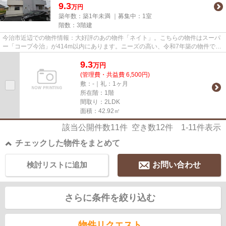
9.3
万円
築年数：築1年未満 ｜募集中：
1室
階数：3階建
今治市近辺での物件情報：大好評のあの物件「ネイト」。こちらの物件はスーパ
ー「コープ今治」が414m以内にあります。ニーズの高い、令和7年築の物件で、
オシャレな室内が魅力的。こち...
9.3
万
円
(管理費・共益費 6,500円)
敷：-｜礼：1ヶ月
所在階：1階
間取り：2LDK
面積：42.92㎡
該当公開件数
11
件 空き数
12
件
1-11
件表示
チェックした物件をまとめて
検討リストに追加
お問い合わせ
さらに条件を絞り込む
物件リクエスト