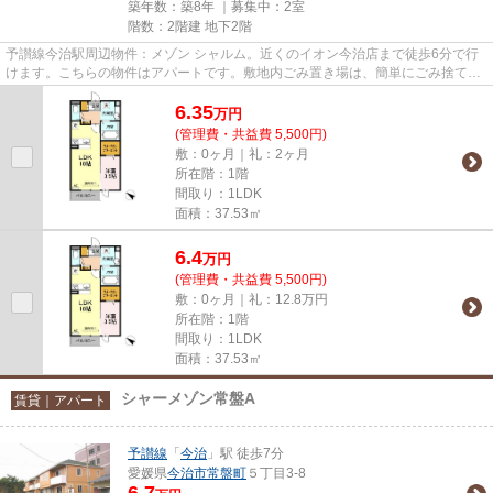
築年数：築8年 ｜募集中：
2室
階数：2階建 地下2階
予讃線今治駅周辺物件：メゾン シャルム。近くのイオン今治店まで徒歩6分で行
けます。こちらの物件はアパートです。敷地内ごみ置き場は、簡単にごみ捨てが
できるのが魅力です。当社な...
6.35
万
円
(管理費・共益費 5,500円)
敷：0ヶ月｜礼：2ヶ月
所在階：1階
間取り：1LDK
面積：37.53㎡
6.4
万
円
(管理費・共益費 5,500円)
敷：0ヶ月｜礼：12.8万円
所在階：1階
間取り：1LDK
面積：37.53㎡
シャーメゾン常盤A
賃貸｜アパート
予讃線
「
今治
」駅 徒歩7分
愛媛県
今治市
常盤町
５丁目3-8
6.7