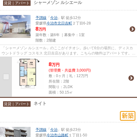
シャーメゾン ルシエール
賃貸｜アパート
予讃線
「
今治
」駅 徒歩12分
愛媛県
今治市
北日吉町
２丁目6-28
8
万円
築年数：築6年 ｜募集中：
1室
階数：2階建
「シャーメゾン ルシエール」のここがイチオシ。歩いて6分の場所に、ディスカ
ウントドラッグ コスモス 北日吉店があります。こちらの物件はアパートです。徒
歩12分で駅へのアクセスが...
8
万
円
(管理費・共益費 3,000円)
敷：0ヶ月｜礼：12万円
所在階：2階
間取り：2LDK
面積：50.15㎡
ネイト
賃貸｜アパート
予讃線
「
今治
」駅 徒歩23分
愛媛県
今治市
山路町
１丁目1-50