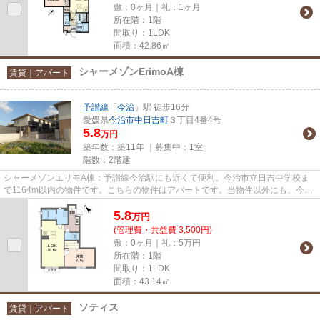
敷：0ヶ月｜礼：1ヶ月
所在階：1階
間取り：1LDK
面積：42.86㎡
シャーメゾンErimoA棟
賃貸｜アパート
予讃線
「
今治
」駅 徒歩16分
愛媛県
今治市
中日吉町
３丁目4番4号
5.8
万円
築年数：築11年 ｜募集中：
1室
階数：2階建
シャーメゾンエリモA棟：予讃線今治駅にも近くて便利。今治市立日吉中学校ま
で1164m以内の物件です。こちらの物件はアパートです。当物件以外にも、今治
市内にはさまざまな物件がござ...
5.8
万
円
(管理費・共益費 3,500円)
敷：0ヶ月｜礼：5万円
所在階：1階
間取り：1LDK
面積：43.14㎡
ソティス
賃貸｜アパート