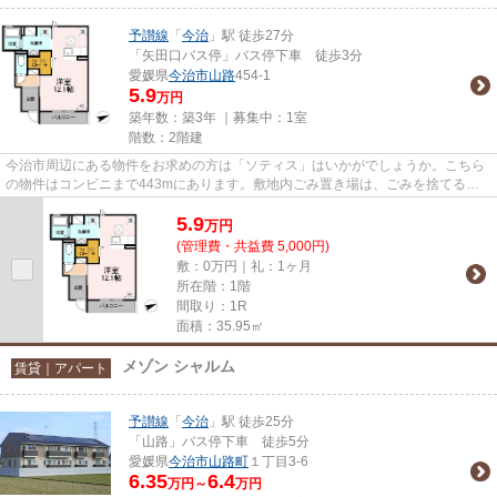
予讃線
「
今治
」駅 徒歩27分
「矢田口バス停」バス停下車 徒歩3分
愛媛県
今治市
山路
454-1
5.9
万円
築年数：築3年 ｜募集中：
1室
階数：2階建
今治市周辺にある物件をお求めの方は「ソティス」はいかがでしょうか。こちら
の物件はコンビニまで443mにあります。敷地内ごみ置き場は、ごみを捨てる手
間を減らしてくれます。きれい...
5.9
万
円
(管理費・共益費 5,000円)
敷：0万円｜礼：1ヶ月
所在階：1階
間取り：1R
面積：35.95㎡
メゾン シャルム
賃貸｜アパート
予讃線
「
今治
」駅 徒歩25分
「山路」バス停下車 徒歩5分
愛媛県
今治市
山路町
１丁目3-6
6.35
6.4
万円～
万円