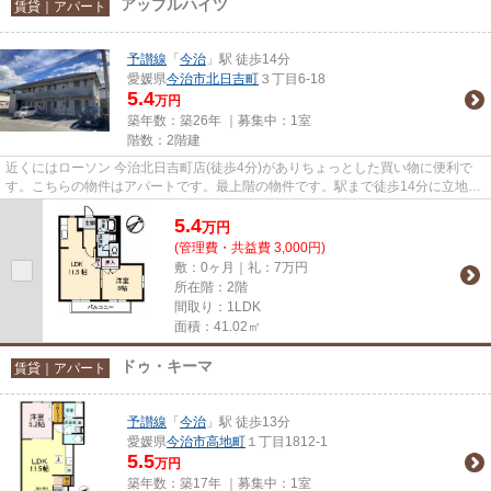
アップルハイツ
賃貸｜アパート
予讃線
「
今治
」駅 徒歩14分
愛媛県
今治市
北日吉町
３丁目6-18
5.4
万円
築年数：築26年 ｜募集中：
1室
階数：2階建
近くにはローソン 今治北日吉町店(徒歩4分)がありちょっとした買い物に便利で
す。こちらの物件はアパートです。最上階の物件です。駅まで徒歩14分に立地す
る物件です。居植住では今治...
5.4
万
円
(管理費・共益費 3,000円)
敷：0ヶ月｜礼：7万円
所在階：2階
間取り：1LDK
面積：41.02㎡
ドゥ・キーマ
賃貸｜アパート
予讃線
「
今治
」駅 徒歩13分
愛媛県
今治市
高地町
１丁目1812-1
5.5
万円
築年数：築17年 ｜募集中：
1室