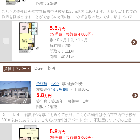
階数：2階建
こちらの物件は今治市立日吉中学校が1126m以内にあります。面倒なゴミ捨ての
負担を軽減させることができるのが敷地内ごみ置き場の魅力です。駅までのアク
セスが良い、徒歩13分のところ...
5.5
万
円
(管理費・共益費 4,000円)
敷：0ヶ月｜礼：1ヶ月
所在階：2階
間取り：1LDK
面積：40.81㎡
Due ♭４
賃貸｜アパート
予讃線
「
今治
」駅 徒歩24分
愛媛県
今治市
馬越町
４丁目10-1
5.8
万円
築年数：築19年 ｜募集中：
1室
階数：2階建
Due ♭４：予讃線今治駅にも近くて便利。こちらの物件は今治市立西中学校が
391m以内にあります。こちらの物件はアパートです。不動産についてのご連絡
は、今治市の物件情報を取り扱っ...
5.8
万
円
(管理費・共益費 3,000円)