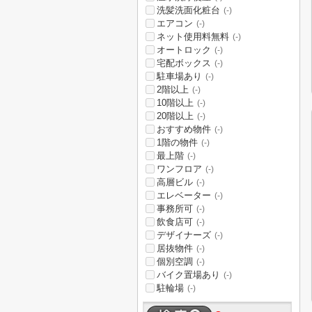
洗髪洗面化粧台
(-)
エアコン
(-)
ネット使用料無料
(-)
オートロック
(-)
宅配ボックス
(-)
駐車場あり
(-)
2階以上
(-)
10階以上
(-)
20階以上
(-)
おすすめ物件
(-)
1階の物件
(-)
最上階
(-)
ワンフロア
(-)
高層ビル
(-)
エレベーター
(-)
事務所可
(-)
飲食店可
(-)
デザイナーズ
(-)
居抜物件
(-)
個別空調
(-)
バイク置場あり
(-)
駐輪場
(-)