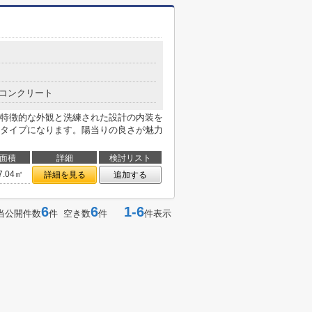
コンクリート
特徴的な外観と洗練された設計の内装を
タイプになります。陽当りの良さが魅力
面積
詳細
検討リスト
7.04㎡
詳細を見る
追加する
6
6
1-6
当公開件数
件 空き数
件
件表示