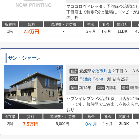
マゴゴロヴィレッタ：予讃線今治駅にも
丁目店まで徒歩7分と近場にコンビニが
の、外...
所在階
賃料
管理費・共益費
敷金
礼金
間取り
7.2
万円
1階
-
2ヶ月
1ヶ月
1LDK
4
サン・シャーレ
愛媛県
今治市
片山
２丁目３－３
住所
交通
予讃線
「
今治
」駅 徒歩25分
築14年
2階建
軽量
築年
階数
構造
セブンイレブン 今治片山3丁目店が34
ートです。短時間でごみ出しを終えられ
おり...
所在階
賃料
管理費・共益費
敷金
礼金
間取り
7.5
万円
0ヶ月
2階
5,000円
1ヶ月
2LDK
7