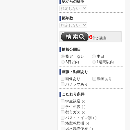
駅からの徒歩
築年数
6
件が該当
情報公開日
指定しない
本日
3日以内
1週間以内
画像・動画あり
画像あり
動画あり
パノラマあり
こだわり条件
学生歓迎
(-)
学生相談
(-)
都市ガス
(-)
バス・トイレ別
(-)
浴室乾燥機
(-)
温水洗浄便座
(-)