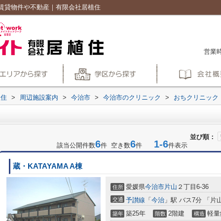
賃貸物件や不動産｜有限会社居植住
営業時
植住
>
周辺施設案内
>
今治市
>
今治市のクリニック
>
おちクリニック
並び順：
6
6
1-6
該当公開件数
件 空き数
件
件表示
蔵・KATAYAMA A棟
愛媛県
今治市
片山
２丁目6-36
住所
交通
予讃線
「
今治
」駅 バス7分 「片
築25年
2階建
軽量
築年
階数
構造