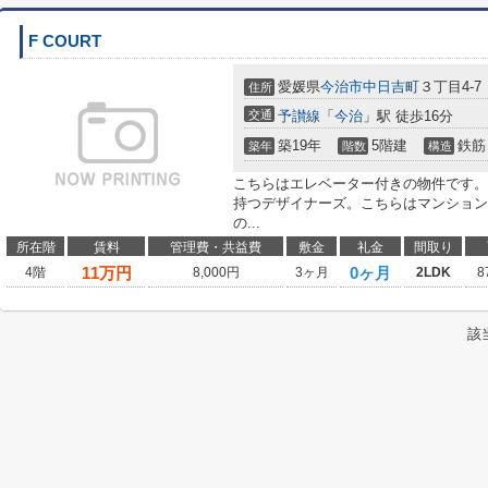
F COURT
愛媛県
今治市
中日吉町
３丁目4-7
住所
交通
予讃線
「
今治
」駅 徒歩16分
築19年
5階建
鉄筋
築年
階数
構造
こちらはエレベーター付きの物件です。
持つデザイナーズ。こちらはマンション
の...
所在階
賃料
管理費・共益費
敷金
礼金
間取り
11
万円
0ヶ月
4階
8,000円
3ヶ月
2LDK
8
該