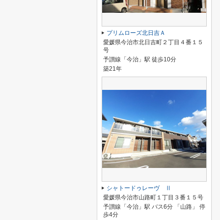
プリムローズ北日吉Ａ
愛媛県今治市北日吉町２丁目４番１５
号
予讃線「今治」駅 徒歩10分
築21年
シャトードゥレーヴ Ⅱ
愛媛県今治市山路町１丁目３番１５号
予讃線「今治」駅 バス6分 「山路」 停
歩4分