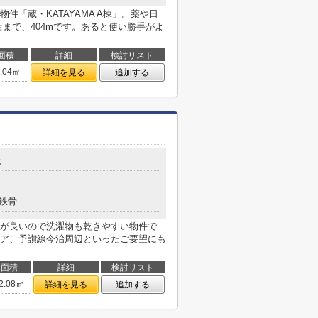
件「蔵・KATAYAMA A棟」。薬や日
まで、404mです。あると使い勝手がよ
面積
詳細
検討リスト
5.04㎡
詳細を見る
追加する
5
鉄骨
が良いので洗濯物も乾きやすい物件で
ア、予讃線今治周辺といったご要望にも
面積
詳細
検討リスト
2.08㎡
詳細を見る
追加する