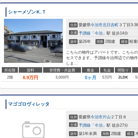
シャーメゾンＫ.Ｔ
愛媛県
今治市
北日吉町
３丁目3-3
住所
交通
予讃線
「
今治
」駅 徒歩14分
築26年
2階建
軽量
築年
階数
構造
こちらの物件はアパートです。こちらの
セスできます。予讃線今治周辺での物件
しま...
所在階
賃料
管理費・共益費
敷金
礼金
間取り
6.9
万円
0ヶ月
2階
3,000円
5万円
2LDK
5
マゴゴロヴィレッタ
愛媛県
今治市
片山
２丁目８
住所
交通
予讃線
「
今治
」駅 徒歩27分
築1年未満
2階建
築年
階数
構造