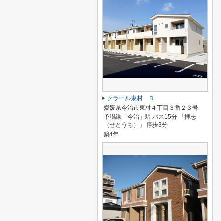
クラール東村 Ｂ
愛媛県今治市東村４丁目３番２３号
予讃線「今治」駅 バス15分 「拝志
（せとうち）」 停歩3分
築4年