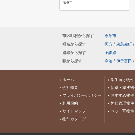
築6年
市区町村から探す
今治市
町名から探す
阿方
/
東鳥生町
/
路線から探す
予讃線
駅から探す
今治
/
伊予富田
/
ホーム
学生向け物件
会社概要
新築・築浅物
プライバシーポリシー
おすすめ物件
利用規約
弊社管理物件
サイトマップ
ペット可物件
物件カタログ