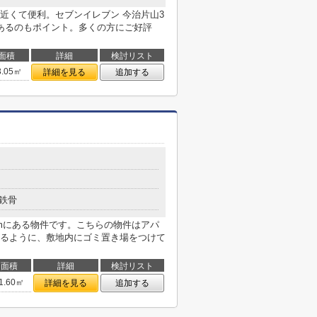
近くて便利。セブンイレブン 今治片山3
あるのもポイント。多くの方にご好評
面積
詳細
検討リスト
3.05㎡
詳細を見る
追加する
６
鉄骨
4mにある物件です。こちらの物件はアパ
るように、敷地内にゴミ置き場をつけて
面積
詳細
検討リスト
1.60㎡
詳細を見る
追加する