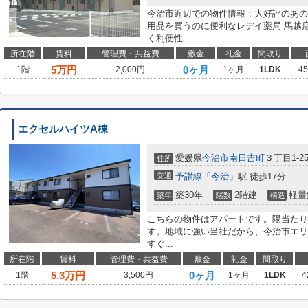
今治市近辺での物件情報：大好評のあの物
用品を買うのに便利なレデイ薬局 馬越店
く利便性...
所在階
賃料
管理費・共益費
敷金
礼金
間取り
5
万円
0ヶ月
1階
2,000円
1ヶ月
1LDK
4
エクセルハイツA棟
愛媛県
今治市
南日吉町
３丁目1-2
住所
交通
予讃線
「
今治
」駅 徒歩17分
築30年
2階建
軽量
築年
階数
構造
こちらの物件はアパートです。陽当たり
す。地域に強い当社だから、今治市エリ
すぐ...
所在階
賃料
管理費・共益費
敷金
礼金
間取り
5.3
万円
0ヶ月
1階
3,500円
1ヶ月
1LDK
4