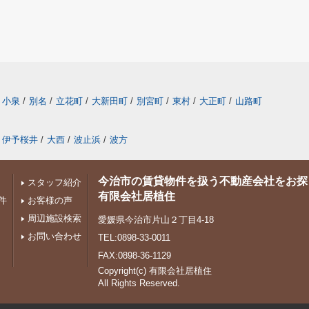
小泉
/
別名
/
立花町
/
大新田町
/
別宮町
/
東村
/
大正町
/
山路町
伊予桜井
/
大西
/
波止浜
/
波方
今治市の賃貸物件を扱う不動産会社をお探
スタッフ紹介
有限会社居植住
件
お客様の声
周辺施設検索
愛媛県今治市片山２丁目4-18
お問い合わせ
TEL:0898-33-0011
FAX:0898-36-1129
Copyright(c) 有限会社居植住
All Rights Reserved.