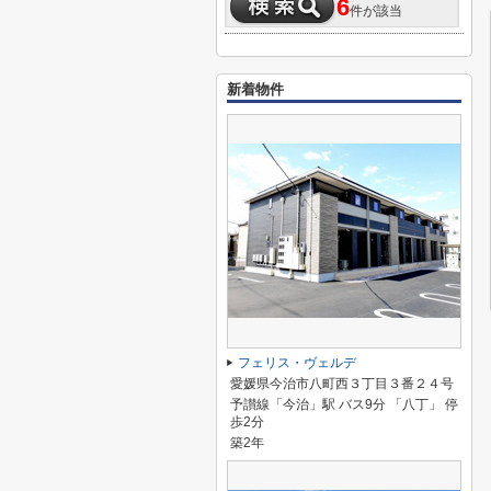
6
件が該当
新着物件
フェリス・ヴェルデ
愛媛県今治市八町西３丁目３番２４号
予讃線「今治」駅 バス9分 「八丁」 停
歩2分
築2年