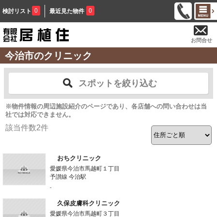
0
0
検討リスト
最近見た物件
お問合せ
今治市のクリニック
スポットを絞り込む
※物件情報の周辺施設紹介のページであり、各店舗への問い合わせは当
社では対応できません。
該当件数
2
件
おちクリニック
愛媛県今治市馬越町１丁目
予讃線 今治駅
-
久保皮膚科クリニック
愛媛県今治市馬越町３丁目