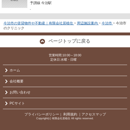
予讃線 今治駅
-
今治市の賃貸物件や不動産｜有限会社居植住
>
周辺施設案内
>
今治市
>
今治市
のクリニック
ページトップに戻る
営業時間:10:00～18:00
定休日:水曜・日曜
ホーム
会社概要
お問い合わせ
PCサイト
プライバシーポリシー
利用規約
｜アクセスマップ
｜
Copyright(c) 有限会社居植住 All rights reserved.