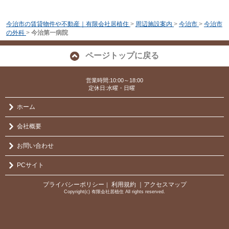
今治市の賃貸物件や不動産｜有限会社居植住
>
周辺施設案内
>
今治市
>
今治市
の外科
>
今治第一病院
ページトップに戻る
営業時間:10:00～18:00
定休日:水曜・日曜
ホーム
会社概要
お問い合わせ
PCサイト
プライバシーポリシー
利用規約
｜アクセスマップ
｜
Copyright(c) 有限会社居植住 All rights reserved.