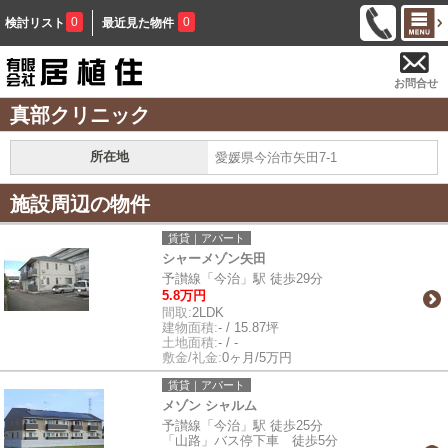
0
0
検討リスト
最近見た物件
お問合せ
真部クリニック
所在地
愛媛県今治市矢田7-1
施設周辺の物件
賃貸｜アパート
シャーメゾン矢田
予讃線「今治」駅 徒歩29分
5.8万円
間取:
2LDK
建物面積:
- / 15.87坪
土地面積:
- / -
敷金/礼金:
0ヶ月/5万円
賃貸｜アパート
メゾン シャルム
予讃線「今治」駅 徒歩25分
「山路」バス停下車 徒歩5分