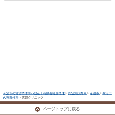
今治市の賃貸物件や不動産｜有限会社居植住
>
周辺施設案内
>
今治市
>
今治市
の整形外科
>
真部クリニック
ページトップに戻る