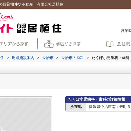
の賃貸物件や不動産｜有限会社居植住
営業時
植住
>
周辺施設案内
>
今治市
>
今治市の歯科
>
たくぼ小児歯科・歯科
たくぼ小児歯科・歯科の詳細情報
所在地
愛媛県今治市南宝来町３丁