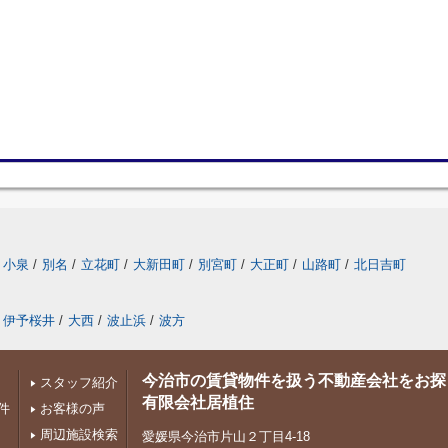
小泉
/
別名
/
立花町
/
大新田町
/
別宮町
/
大正町
/
山路町
/
北日吉町
伊予桜井
/
大西
/
波止浜
/
波方
今治市の賃貸物件を扱う不動産会社をお探
スタッフ紹介
有限会社居植住
件
お客様の声
周辺施設検索
愛媛県今治市片山２丁目4-18